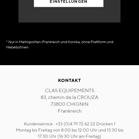
EINSTELLUNGEN
in Verfügbarkeit
sofort
* Nur in Metropolitan-Frankreich und Korsika, ohne Plattform und
Hebebühnen.
KONTAKT
CLAS EQUIPEMENTS
83, chemin de la CROUZA
73800 CHIGNIN
Frankreich
Kundenservice : +33 (0)4 79 72 62 22 Drücken 1
Montag bis Freitag von 8:00 bis 12:00 Uhr und 13:30 bis
17:30 Uhr (16:30 Uhr am Freitag)