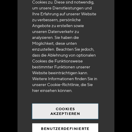
Cookies zu. Diese sind notwendig,
um unsere Dienstleistungen und
Ihre Erfahrung auf unserer Website
zu verbessern, persönliche
Angebote zu erstellen sowie
unseren Datenverkehr zu
analysieren. Sie haben die
Lieferung innerhalb von 48 bis 72 Stunden in
Möglichkeit, diese unten
Metropolitan-Frankreich
einzustellen. Beachten Sie jedoch,
dass die Ablehnung von optionalen
Cookies die Funktionsweise
bestimmter Funktionen unserer
Website beeinträchtigen kann.
Weitere Informationen finden Sie in
Versandkostenfrei
unserer Cookie-Richtlinie, die Sie
bei 250 Euros*
hier
einsehen können.
COOKIES
AKZEPTIEREN
BENUTZERDEFINIERTE
90% des Katalogs