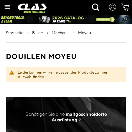
Zum
Rechercher
Inhalt
springen
startseite
b-line
mechanik
moyeu
DOUILLEN MOYEU
Leider können wir keine passenden Produkte zu ihrer
Auswahl finden.
Benötigen Sie eine
maßgeschneiderte
Ausrüstung
?