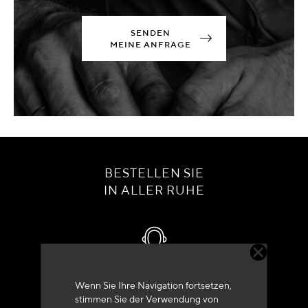
SENDEN
MEINE ANFRAGE
BESTELLEN SIE
IN ALLER RUHE
Kundenservice
Wenn Sie Ihre Navigation fortsetzen,
stimmen Sie der Verwendung von
+33 (0)4 79 72 62 22 Drücken 1