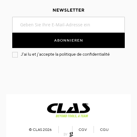
NEWSLETTER
Melden
Sie
sich
für
ABONNIEREN
unseren
Newsletter
J'ai lu et j'accepte la
politique de confidentialité
an:
© CLAS 2026
CGV
CGU