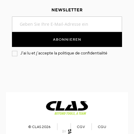
NEWSLETTER
Melden
Sie
sich
für
ABONNIEREN
unseren
Newsletter
J'ai lu et j'accepte la
politique de confidentialité
an:
© CLAS 2026
CGV
CGU