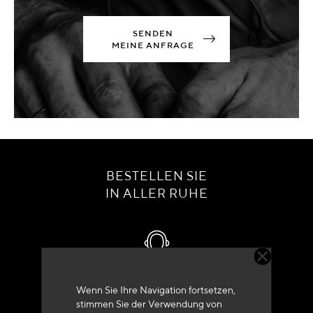
SENDEN
MEINE ANFRAGE
BESTELLEN SIE
IN ALLER RUHE
Kundenservice
Wenn Sie Ihre Navigation fortsetzen,
stimmen Sie der Verwendung von
+33 (0)4 79 72 62 22 Drücken 1