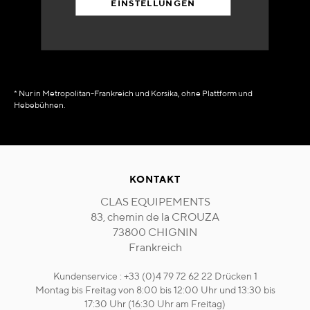
EINSTELLUNGEN
in Verfügbarkeit
sofort
* Nur in Metropolitan-Frankreich und Korsika, ohne Plattform und
Hebebühnen.
KONTAKT
CLAS EQUIPEMENTS
83, chemin de la CROUZA
73800 CHIGNIN
Frankreich
Kundenservice : +33 (0)4 79 72 62 22 Drücken 1
Montag bis Freitag von 8:00 bis 12:00 Uhr und 13:30 bis
17:30 Uhr (16:30 Uhr am Freitag)