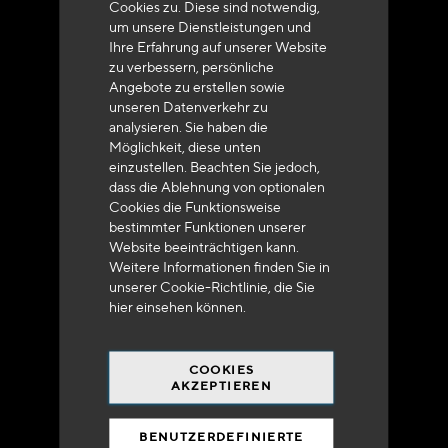
Cookies zu. Diese sind notwendig,
um unsere Dienstleistungen und
Ihre Erfahrung auf unserer Website
zu verbessern, persönliche
Angebote zu erstellen sowie
unseren Datenverkehr zu
analysieren. Sie haben die
Lieferung innerhalb von 48 bis 72 Stunden in
Möglichkeit, diese unten
Metropolitan-Frankreich
einzustellen. Beachten Sie jedoch,
dass die Ablehnung von optionalen
Cookies die Funktionsweise
bestimmter Funktionen unserer
Website beeinträchtigen kann.
Weitere Informationen finden Sie in
Versandkostenfrei
unserer Cookie-Richtlinie, die Sie
bei 250 Euros*
hier
einsehen können.
COOKIES
AKZEPTIEREN
BENUTZERDEFINIERTE
90% des Katalogs