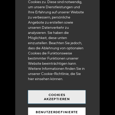
Cookies zu. Diese sind notwendig,
um unsere Dienstleistungen und
Ihre Erfahrung auf unserer Website
zu verbessern, persönliche
Angebote zu erstellen sowie
unseren Datenverkehr zu
analysieren. Sie haben die
Lieferung innerhalb von 48 bis 72 Stunden in
Möglichkeit, diese unten
Metropolitan-Frankreich
einzustellen. Beachten Sie jedoch,
dass die Ablehnung von optionalen
Cookies die Funktionsweise
bestimmter Funktionen unserer
Website beeinträchtigen kann.
Weitere Informationen finden Sie in
Versandkostenfrei
unserer Cookie-Richtlinie, die Sie
bei 250 Euros*
hier
einsehen können.
COOKIES
AKZEPTIEREN
BENUTZERDEFINIERTE
90% des Katalogs