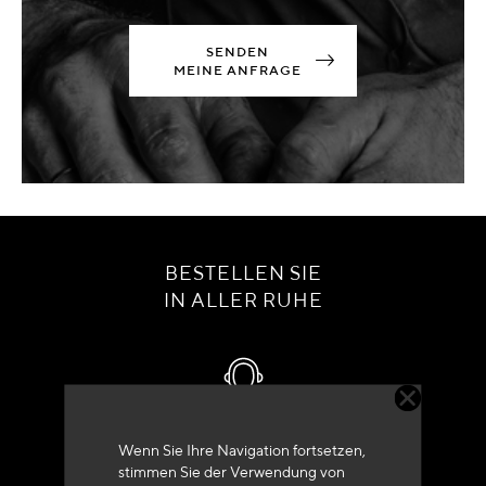
SENDEN
MEINE ANFRAGE
BESTELLEN SIE
IN ALLER RUHE
Kundenservice
Wenn Sie Ihre Navigation fortsetzen,
stimmen Sie der Verwendung von
+33 (0)4 79 72 62 22 Drücken 1