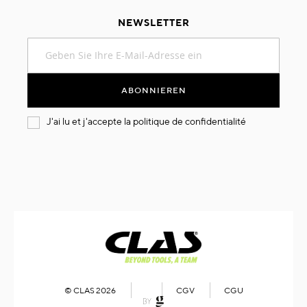
NEWSLETTER
Melden
Sie
sich
für
ABONNIEREN
unseren
Newsletter
J'ai lu et j'accepte la
politique de confidentialité
an:
© CLAS 2026
CGV
CGU