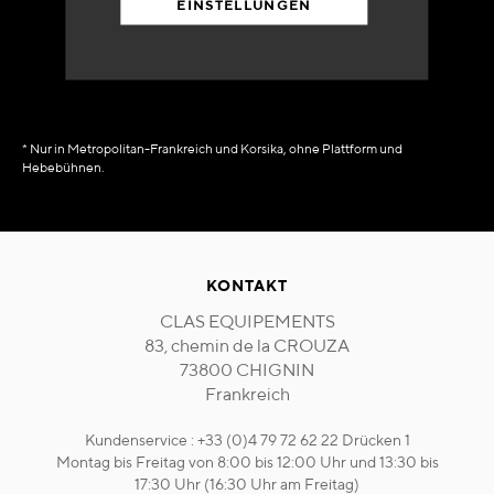
EINSTELLUNGEN
in Verfügbarkeit
sofort
* Nur in Metropolitan-Frankreich und Korsika, ohne Plattform und
Hebebühnen.
KONTAKT
CLAS EQUIPEMENTS
83, chemin de la CROUZA
73800 CHIGNIN
Frankreich
Kundenservice : +33 (0)4 79 72 62 22 Drücken 1
Montag bis Freitag von 8:00 bis 12:00 Uhr und 13:30 bis
17:30 Uhr (16:30 Uhr am Freitag)