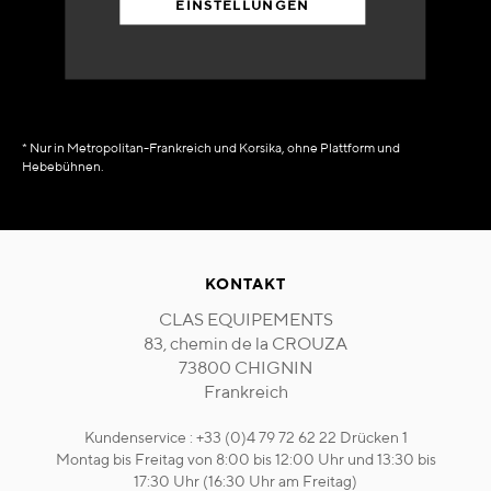
EINSTELLUNGEN
in Verfügbarkeit
sofort
* Nur in Metropolitan-Frankreich und Korsika, ohne Plattform und
Hebebühnen.
KONTAKT
CLAS EQUIPEMENTS
83, chemin de la CROUZA
73800 CHIGNIN
Frankreich
Kundenservice : +33 (0)4 79 72 62 22 Drücken 1
Montag bis Freitag von 8:00 bis 12:00 Uhr und 13:30 bis
17:30 Uhr (16:30 Uhr am Freitag)