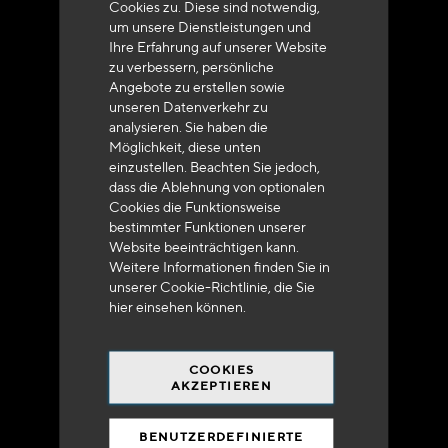
Cookies zu. Diese sind notwendig,
um unsere Dienstleistungen und
Ihre Erfahrung auf unserer Website
zu verbessern, persönliche
Angebote zu erstellen sowie
unseren Datenverkehr zu
analysieren. Sie haben die
Lieferung innerhalb von 48 bis 72 Stunden in
Möglichkeit, diese unten
Metropolitan-Frankreich
einzustellen. Beachten Sie jedoch,
dass die Ablehnung von optionalen
Cookies die Funktionsweise
bestimmter Funktionen unserer
Website beeinträchtigen kann.
Weitere Informationen finden Sie in
Versandkostenfrei
unserer Cookie-Richtlinie, die Sie
bei 250 Euros*
hier
einsehen können.
COOKIES
AKZEPTIEREN
BENUTZERDEFINIERTE
90% des Katalogs