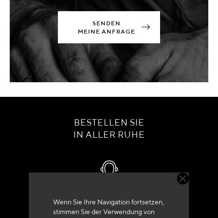
SENDEN
MEINE ANFRAGE
BESTELLEN SIE
IN ALLER RUHE
Kundenservice
Wenn Sie Ihre Navigation fortsetzen,
stimmen Sie der Verwendung von
+33 (0)4 79 72 62 22 Drücken 1