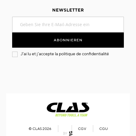
NEWSLETTER
Melden
Sie
sich
für
ABONNIEREN
unseren
Newsletter
J'ai lu et j'accepte la
politique de confidentialité
an:
© CLAS 2026
CGV
CGU