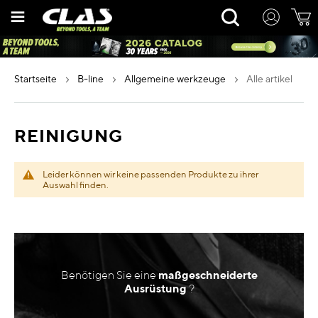
Zum
Rechercher
Inhalt
springen
startseite
b-line
allgemeine werkzeuge
alle artikel
REINIGUNG
Leider können wir keine passenden Produkte zu ihrer
Auswahl finden.
Benötigen Sie eine
maßgeschneiderte
Ausrüstung
?