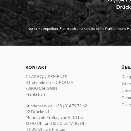
Drück
* Nur in Metropolitan-Frankreich und Korsika, ohne Plattform und 
KONTAKT
ÜBE
CLAS EQUIPEMENTS
die 
83, chemin de la CROUZA
vide
73800 CHIGNIN
uns
Frankreich
gara
clas
Kundenservice : +33 (0)4 79 72 62
22 Drücken 1
Montag bis Freitag von 8:00 bis
12:00 Uhr und 13:30 bis 17:30 Uhr
(16:30 Uhr am Freitag)