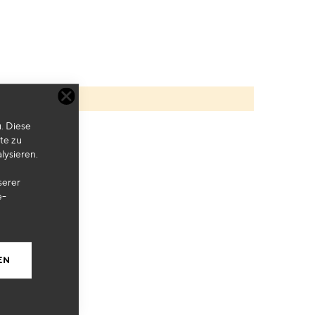
. Diese
te zu
lysieren.
serer
e-
EN