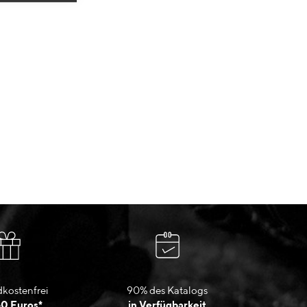
kostenfrei
90% des Katalogs
50 Euros*
in Verfügbarkeit