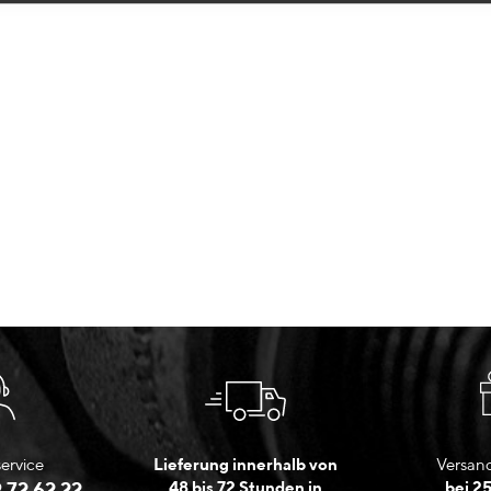
ervice
Lieferung innerhalb von
Versand
 72 62 22
48 bis 72 Stunden in
bei 2