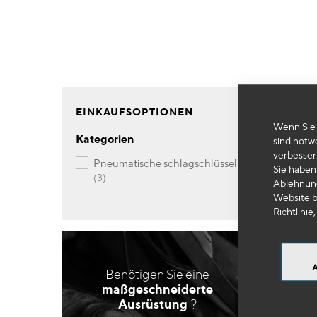
EINKAUFSOPTIONEN
Wenn Sie 
Kategorien
sind notw
verbesser
pneumatische schlagschlüssel
Sie haben 
Artikel
3
Ablehnung
Website b
Richtlinie,
Benötigen Sie eine
maßgeschneiderte
Ausrüstung
?