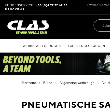
Zum
Erfahren Sie meh
KUNDENSERVICE
+33 (0)4 79 72 62 22
Inhalt
DRÜCKEN 1
springen
WERKSTATTLÖSUNGEN
FAHRZEUGLÖSUNGEN
startseite
b-line
allgemeine werkzeuge
dru
PNEUMATISCHE S