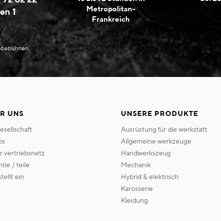
Metropolitan-
en 1
Frankreich
Hebebühnen.
R UNS
UNSERE PRODUKTE
gesellschaft
ausrüstung für die werkstatt
os
allgemeine werkzeuge
er vertriebsnetz
handwerkszeug
ntie / teile
mechanik
 stellt ein
hybrid & elektrisch
karosserie
kleidung