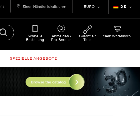
uns
Währung
Sprache
Einen Händler lokalisieren
EURO
DE
Schnelle
Anmelden /
Garantie /
Mein Warenkorb
Bestellung
Pro-Bereich
Teile
N
SPEZIELLE ANGEBOTE