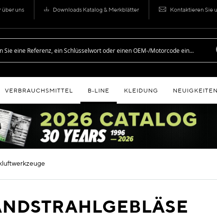
r über uns
Downloads Katalog & Merkblätter
Kontaktieren Sie 
VERBRAUCHSMITTEL
B‑LINE
KLEIDUNG
NEUIGKEITE
ckluftwerkzeuge
ANDSTRAHLGEBLÄSE