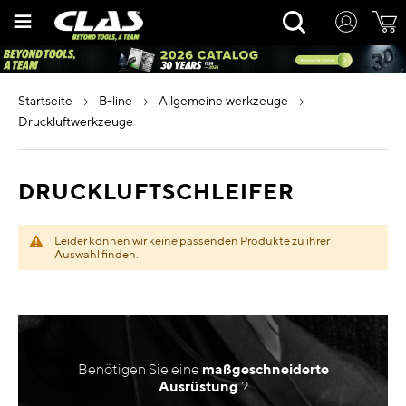
Zum
Rechercher
Inhalt
springen
startseite
b-line
allgemeine werkzeuge
druckluftwerkzeuge
DRUCKLUFTSCHLEIFER
Leider können wir keine passenden Produkte zu ihrer
Auswahl finden.
Benötigen Sie eine
maßgeschneiderte
Ausrüstung
?