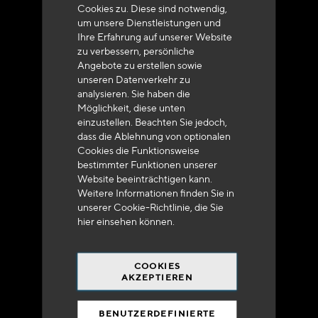
+33 (0)4 79 72 62 22 Drücken 1
Cookies zu. Diese sind notwendig,
um unsere Dienstleistungen und
Ihre Erfahrung auf unserer Website
zu verbessern, persönliche
Angebote zu erstellen sowie
unseren Datenverkehr zu
analysieren. Sie haben die
Lieferung innerhalb von 48 bis 72 Stunden in
Möglichkeit, diese unten
Metropolitan-Frankreich
einzustellen. Beachten Sie jedoch,
dass die Ablehnung von optionalen
Cookies die Funktionsweise
bestimmter Funktionen unserer
Website beeinträchtigen kann.
Weitere Informationen finden Sie in
unserer Cookie-Richtlinie, die Sie
Versandkostenfrei
hier
einsehen können.
bei 250 Euros*
COOKIES
AKZEPTIEREN
BENUTZERDEFINIERTE