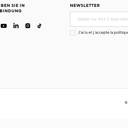
IBEN SIE IN
NEWSLETTER
BINDUNG
Melden
Sie
sich
für
J'ai lu et j'accepte la
politiqu
unseren
Newsletter
an:
©