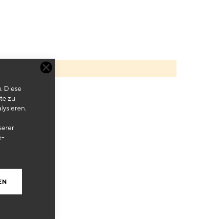
. Diese
te zu
lysieren.
serer
e-
EN