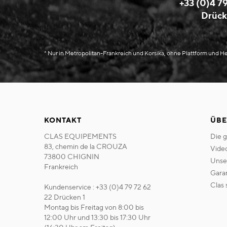
+33 (0)4 79
Drück
* Nur in Metropolitan-Frankreich und Korsika, ohne Plattform und 
KONTAKT
ÜBE
CLAS EQUIPEMENTS
die 
83, chemin de la CROUZA
vide
73800 CHIGNIN
uns
Frankreich
gara
clas
Kundenservice : +33 (0)4 79 72 62
22 Drücken 1
Montag bis Freitag von 8:00 bis
12:00 Uhr und 13:30 bis 17:30 Uhr