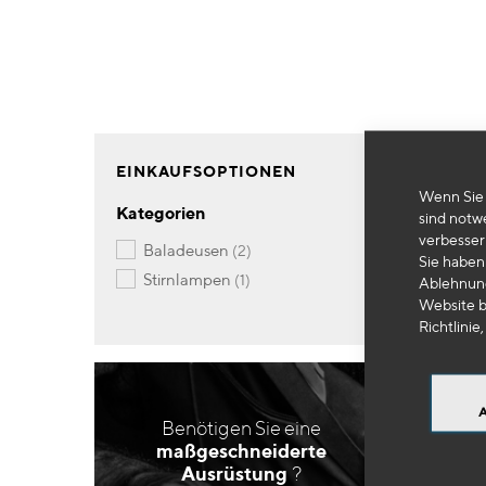
EINKAUFSOPTIONEN
Wenn Sie 
Kategorien
sind notw
verbesser
Artikel
baladeusen
2
Sie haben 
Artikel
stirnlampen
1
Ablehnung
Website b
Richtlinie,
Benötigen Sie eine
maßgeschneiderte
Ausrüstung
?