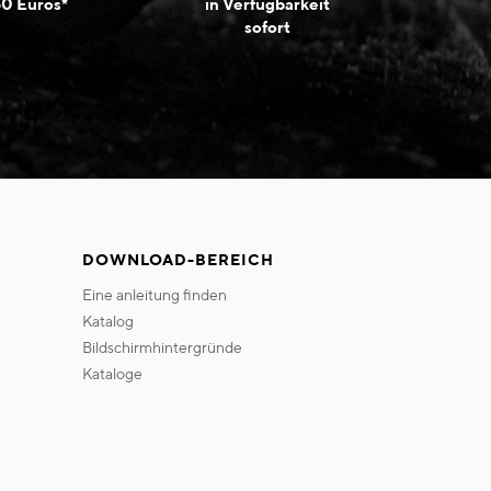
50 Euros*
in Verfügbarkeit
sofort
DOWNLOAD-BEREICH
eine anleitung finden
katalog
bildschirmhintergründe
kataloge