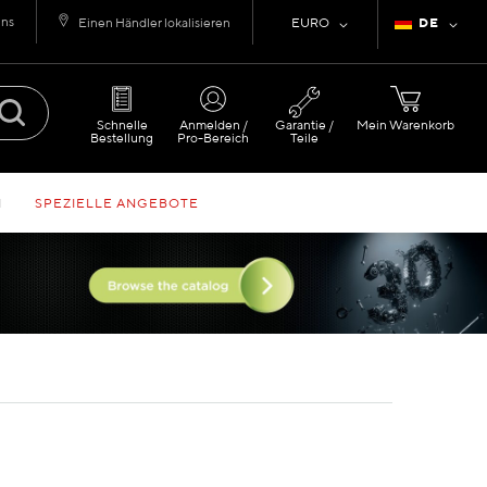
uns
Währung
Sprache
Einen Händler lokalisieren
EURO
DE
Schnelle
Anmelden /
Garantie /
Mein Warenkorb
Bestellung
Pro-Bereich
Teile
N
SPEZIELLE ANGEBOTE