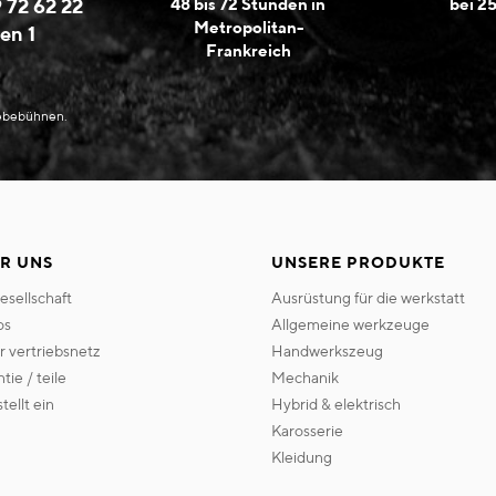
 72 62 22
48 bis 72 Stunden in
bei 2
Metropolitan-
en 1
Frankreich
Hebebühnen.
R UNS
UNSERE PRODUKTE
gesellschaft
ausrüstung für die werkstatt
os
allgemeine werkzeuge
er vertriebsnetz
handwerkszeug
ntie / teile
mechanik
 stellt ein
hybrid & elektrisch
karosserie
kleidung