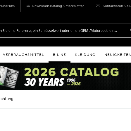
r über uns
Downloads Katalog & Merkblätter
Kontaktieren Sie 
VERBRAUCHSMITTEL
B‑LINE
KLEIDUNG
NEUIGKEITE
euchtung