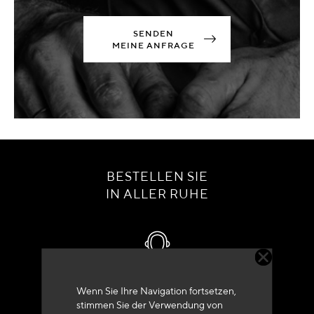
SENDEN
MEINE ANFRAGE
BESTELLEN SIE
IN ALLER RUHE
Kundenservice
Wenn Sie Ihre Navigation fortsetzen,
stimmen Sie der Verwendung von
+33 (0)4 79 72 62 22 Drücken 1