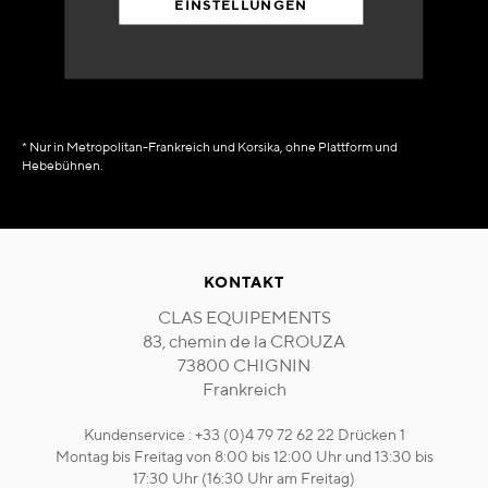
EINSTELLUNGEN
in Verfügbarkeit
sofort
* Nur in Metropolitan-Frankreich und Korsika, ohne Plattform und
Hebebühnen.
KONTAKT
CLAS EQUIPEMENTS
83, chemin de la CROUZA
73800 CHIGNIN
Frankreich
Kundenservice : +33 (0)4 79 72 62 22 Drücken 1
Montag bis Freitag von 8:00 bis 12:00 Uhr und 13:30 bis
17:30 Uhr (16:30 Uhr am Freitag)