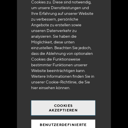
Cookies zu. Diese sind notwendig,
um unsere Dienstleistungen und
Ihre Erfahrung auf unserer Website
zu verbessern, persönliche
Angebote zu erstellen sowie
unseren Datenverkehr zu
analysieren. Sie haben die
Lieferung innerhalb von 48 bis 72 Stunden in
Möglichkeit, diese unten
Metropolitan-Frankreich
einzustellen. Beachten Sie jedoch,
dass die Ablehnung von optionalen
Cookies die Funktionsweise
bestimmter Funktionen unserer
Website beeinträchtigen kann.
Weitere Informationen finden Sie in
Versandkostenfrei
unserer Cookie-Richtlinie, die Sie
bei 250 Euros*
hier
einsehen können.
COOKIES
AKZEPTIEREN
BENUTZERDEFINIERTE
90% des Katalogs