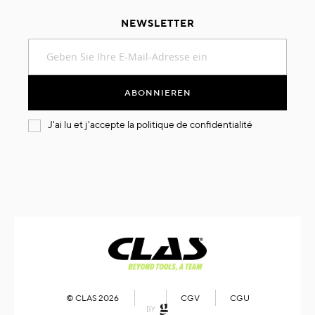
NEWSLETTER
Melden
Sie
sich
für
ABONNIEREN
unseren
Newsletter
J'ai lu et j'accepte la
politique de confidentialité
an:
© CLAS 2026
CGV
CGU