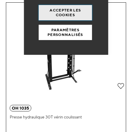
ACCEPTER LES
COOKIES
PARAMÈTRES
PERSONNALISÉS
Ajou
OH 1035
Presse hydraulique 30T vérin coulissant