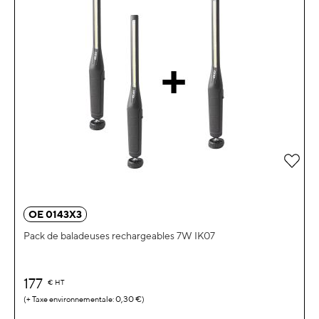
Ajou
OE 0143X3
Pack de baladeuses rechargeables 7W IK07
177
€
HT
0,30 €