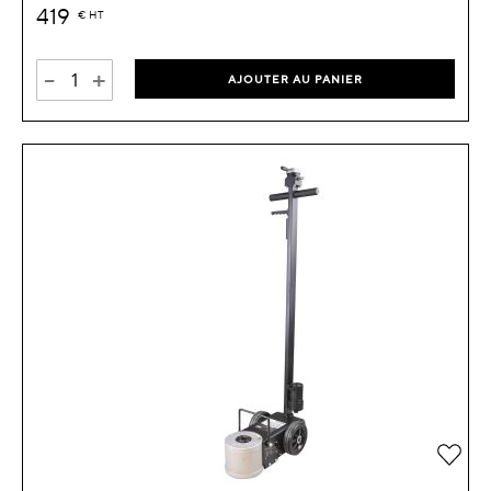
419
€
HT
-
+
AJOUTER AU PANIER
Ajou