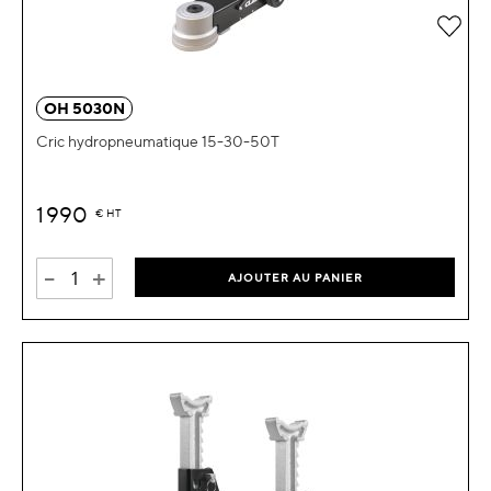
Ajou
OH 5030N
Cric hydropneumatique 15-30-50T
1 990
€
HT
-
+
AJOUTER AU PANIER