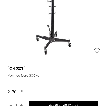
Ajou
OH 0273
Vérin de fosse 300kg
229
€
HT
-
+
AJOUTER AU PANIER