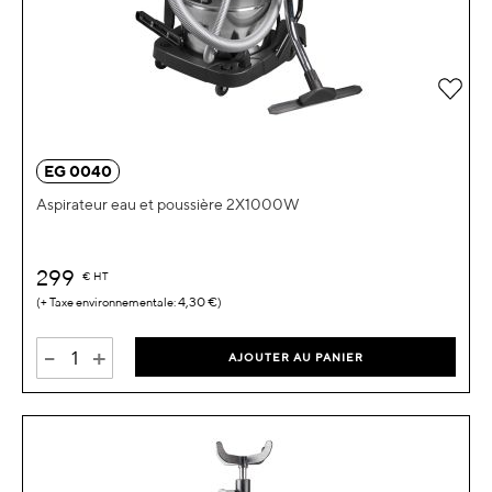
Ajou
EG 0040
Aspirateur eau et poussière 2X1000W
299
€
HT
4,30 €
-
+
AJOUTER AU PANIER