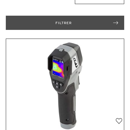
FILTRER
Ajou