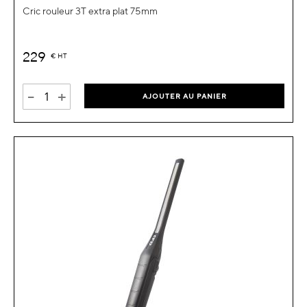
Cric rouleur 3T extra plat 75mm
229
€
HT
-
+
AJOUTER AU PANIER