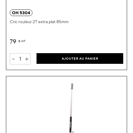
OH 5304
Cric rouleur 2T extra plat 85mm
79
€
HT
-
+
AJOUTER AU PANIER