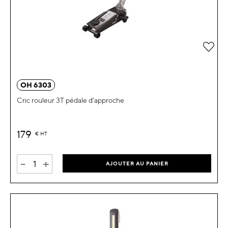
Ajou
OH 6303
Cric rouleur 3T pédale d'approche
179
€
HT
-
+
AJOUTER AU PANIER