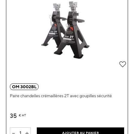
Ajou
OM 3002BL
Paire chandelles crémaillères 2T avec goupilles sécurité
35
€
HT
-
+
AJOUTER AU PANIER