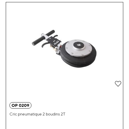
Ajou
OP 0209
Cric pneumatique 2 boudins 2T