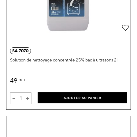
Ajou
SA 7070
Solution de nettoyage concentrée 25% bac à ultrasons 2l
49
€
HT
-
+
AJOUTER AU PANIER