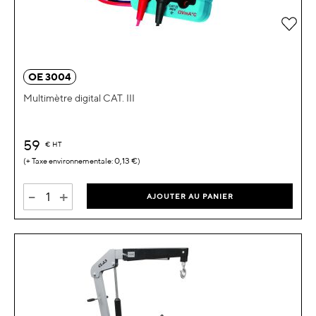
Ajou
OE 3004
Multimètre digital CAT. III
59
€
HT
0,13 €
-
+
AJOUTER AU PANIER