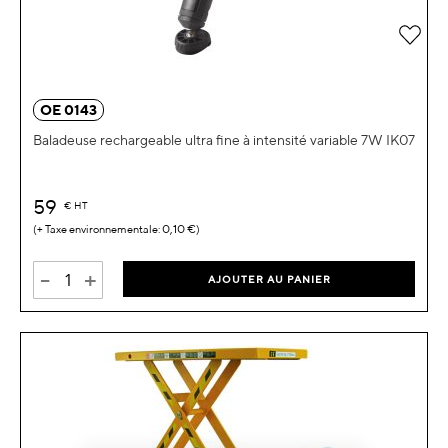
Ajou
OE 0143
Baladeuse rechargeable ultra fine à intensité variable 7W IK07
59
€
HT
0,10 €
-
+
AJOUTER AU PANIER