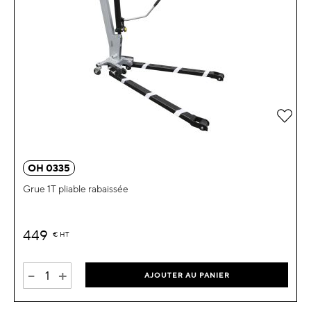
Ajou
OH 0335
Grue 1T pliable rabaissée
449
€
HT
-
+
AJOUTER AU PANIER