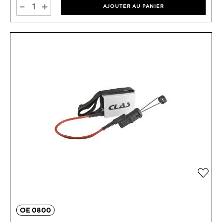
-
+
AJOUTER AU PANIER
Ajou
OE 0800