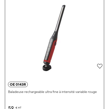
Ajou
OE 0143R
Baladeuse rechargeable ultra fine à intensité variable rouge
59
€
HT