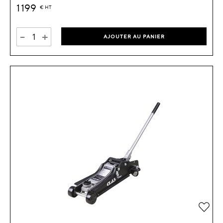
1 199
€
HT
-
+
AJOUTER AU PANIER
Ajou