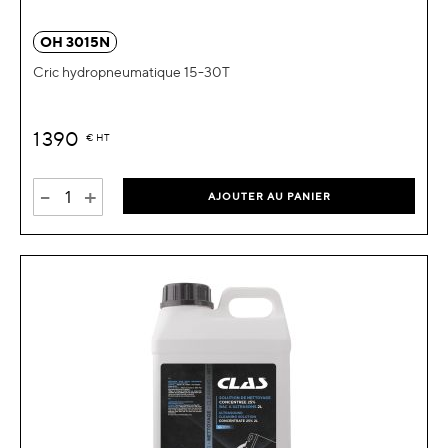
OH 3015N
Cric hydropneumatique 15-30T
1 390
€
HT
-
+
AJOUTER AU PANIER