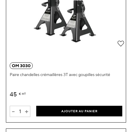
Ajou
OM 3030
Paire chandelles crémaillères 3T avec goupilles sécurité
45
€
HT
-
+
AJOUTER AU PANIER