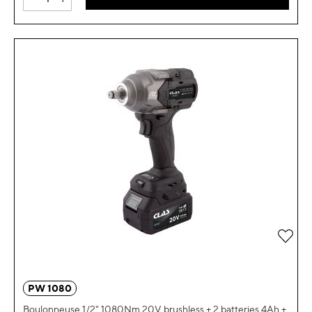
Ajou
PW 1080
Boulonneuse 1/2" 1080Nm 20V brushless + 2 batteries 4Ah +