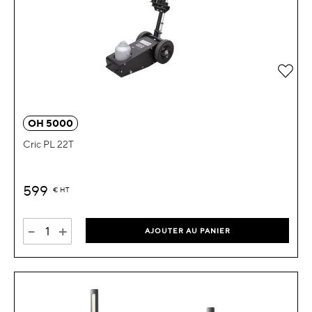
Ajou
OH 5000
Cric PL 22T
599
€
HT
-
+
AJOUTER AU PANIER