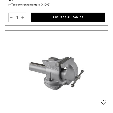
0,10 €
-
+
AJOUTER AU PANIER
Ajou