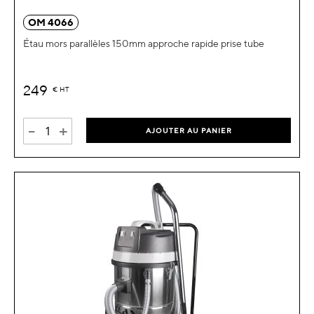
OM 4066
Étau mors parallèles 150mm approche rapide prise tube
249
€
HT
-
+
AJOUTER AU PANIER