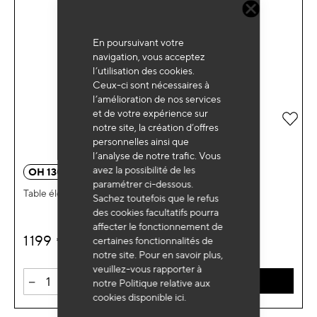
En poursuivant votre
navigation, vous acceptez
l’utilisation des cookies.
Ceux-ci sont nécessaires à
l’amélioration de nos services
et de votre expérience sur
Ajou
notre site, la création d’offres
personnelles ainsi que
l’analyse de notre trafic. Vous
avez la possibilité de les
OH 1300
paramétrer ci-dessous.
Table élévatrice double ciseaux 500kg
Sachez toutefois que le refus
des cookies facultatifs pourra
affecter le fonctionnement de
1 199
certaines fonctionnalités de
€
HT
notre site. Pour en savoir plus,
veuillez-vous rapporter à
-
+
AJOUTER AU PANIER
notre Politique relative aux
cookies disponible
ici
.