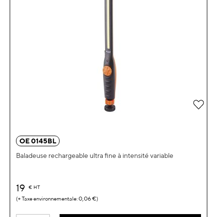
Ajou
OE 0145BL
Baladeuse rechargeable ultra fine à intensité variable
19
€
HT
0,06 €