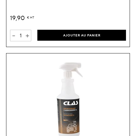
19,90
€
HT
-
+
AJOUTER AU PANIER