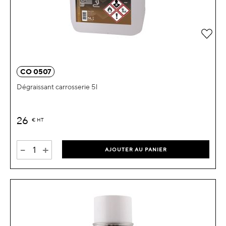
Ajou
CO 0507
Dégraissant carrosserie 5l
26
€
HT
-
+
AJOUTER AU PANIER