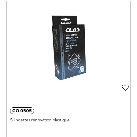
Ajou
CO 0505
5 lingettes rénovation plastique