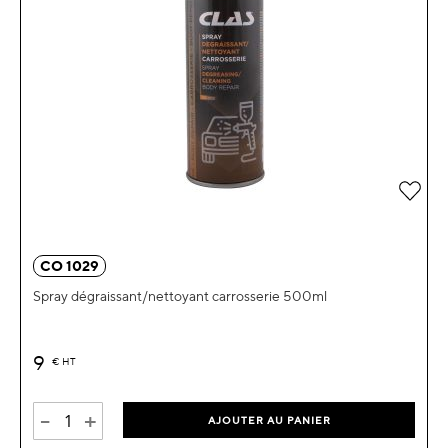
Ajou
CO 1029
Spray dégraissant/nettoyant carrosserie 500ml
9
€
HT
-
+
AJOUTER AU PANIER