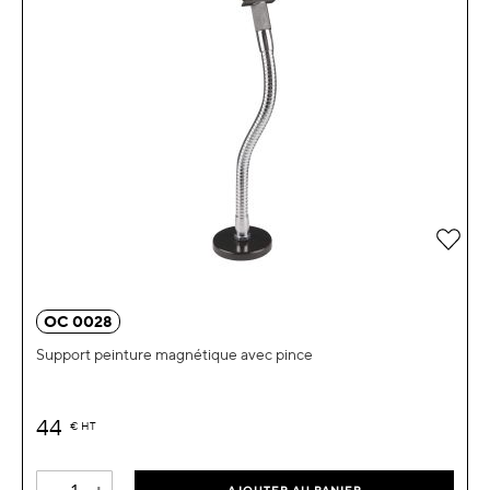
Ajou
OC 0028
Support peinture magnétique avec pince
44
€
HT