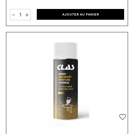
-
+
AJOUTER AU PANIER
Ajou