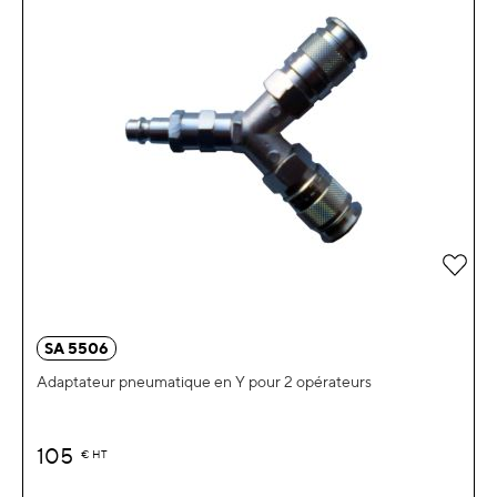
Ajou
SA 5506
Adaptateur pneumatique en Y pour 2 opérateurs
105
€
HT