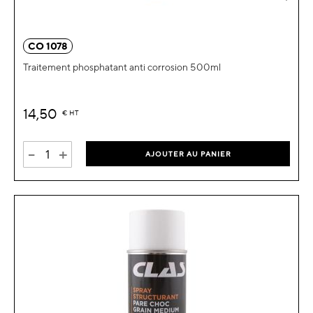
CO 1078
Traitement phosphatant anti corrosion 500ml
14,50
€
HT
-
+
AJOUTER AU PANIER