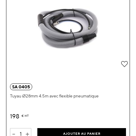
Ajou
SA 0405
Tuyau Ø28mm 4.5m avec flexible pneumatique
198
€
HT
-
+
AJOUTER AU PANIER