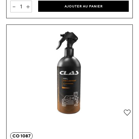
-
+
AJOUTER AU PANIER
Ajou
CO 1087