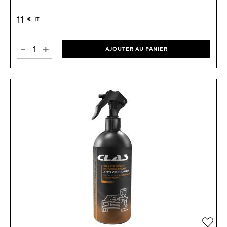
11
€
HT
-
+
AJOUTER AU PANIER
Ajou