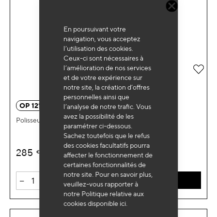
En poursuivant votre
navigation, vous acceptez
l’utilisation des cookies.
Ceux-ci sont nécessaires à
l’amélioration de nos services
Ajou
et de votre expérience sur
notre site, la création d’offres
personnelles ainsi que
OP 1213
l’analyse de notre trafic. Vous
avez la possibilité de les
Polisseuse verticale Ø150mm
paramétrer ci-dessous.
Sachez toutefois que le refus
des cookies facultatifs pourra
285
€
HT
affecter le fonctionnement de
certaines fonctionnalités de
notre site. Pour en savoir plus,
-
+
AJOUTER AU PANIER
veuillez-vous rapporter à
notre Politique relative aux
cookies disponible
ici
.