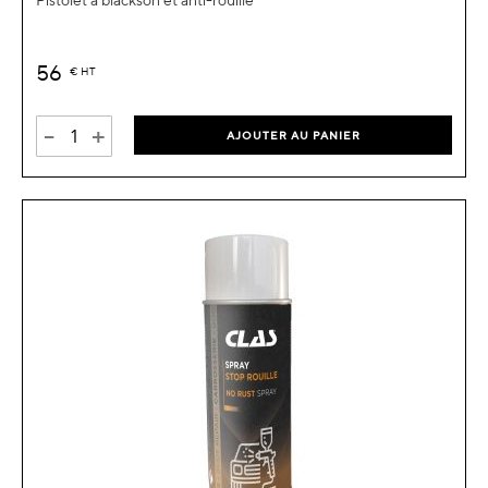
Pistolet à blackson et anti-rouille
56
€
HT
-
+
AJOUTER AU PANIER