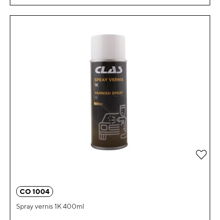
Ajou
CO 1004
Spray vernis 1K 400ml