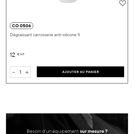
Ajou
CO 0506
Dégraissant carrosserie anti-silicone 1l
12
€
HT
-
+
AJOUTER AU PANIER
Besoin d'un équipement
sur mesure ?