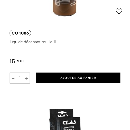
Ajou
CO 1086
Liquide décapant rouille 1l
15
€
HT
-
+
AJOUTER AU PANIER