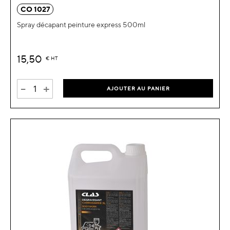
CO 1027
Spray décapant peinture express 500ml
15,50
€
HT
-
+
AJOUTER AU PANIER