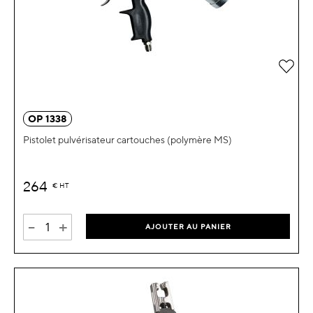
Ajou
OP 1338
Pistolet pulvérisateur cartouches (polymère MS)
264
€
HT
-
+
AJOUTER AU PANIER