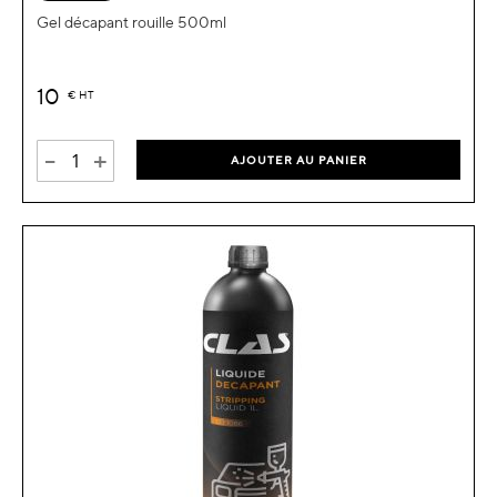
Gel décapant rouille 500ml
10
€
HT
-
+
AJOUTER AU PANIER