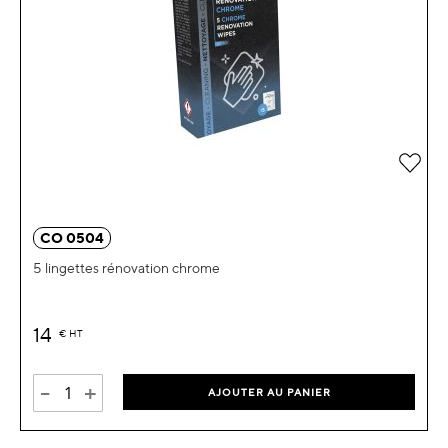
Ajou
CO 0504
5 lingettes rénovation chrome
14
€
HT
-
+
AJOUTER AU PANIER