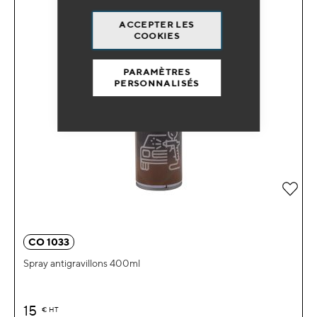
ACCEPTER LES
COOKIES
PARAMÈTRES
PERSONNALISÉS
Ajou
CO 1033
Spray antigravillons 400ml
15
€
HT