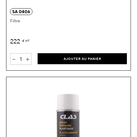
SA 0406
Filtre
222
€
HT
-
+
AJOUTER AU PANIER