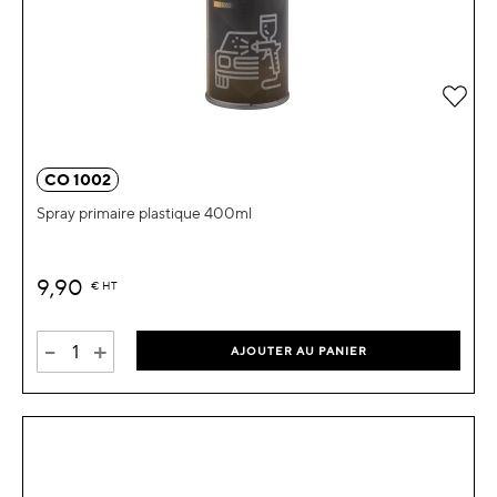
Ajou
CO 1002
Spray primaire plastique 400ml
9,90
€
HT
-
+
AJOUTER AU PANIER