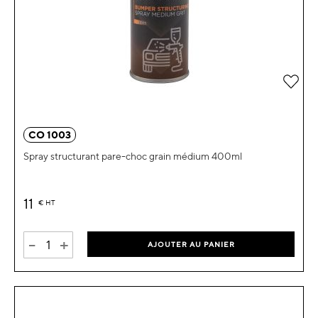
Ajou
CO 1003
Spray structurant pare-choc grain médium 400ml
11
€
HT
-
+
AJOUTER AU PANIER