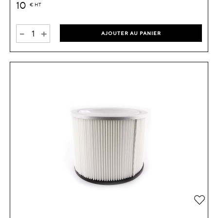
10
€
HT
-
+
AJOUTER AU PANIER
Ajou