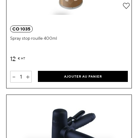
Ajou
CO 1035
Spray stop rouille 400ml
12
€
HT
-
+
AJOUTER AU PANIER