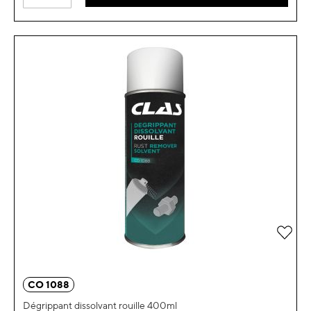
Ajou
CO 1088
Dégrippant dissolvant rouille 400ml