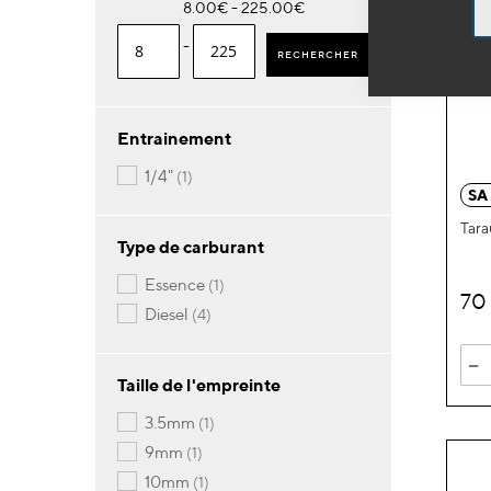
8.00€ - 225.00€
-
RECHERCHER
Entrainement
article
1/4"
1
SA
Tara
Type de carburant
article
essence
1
70
articles
diesel
4
-
Taille de l'empreinte
article
3.5mm
1
article
9mm
1
article
10mm
1