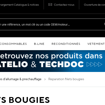
hargement Catalogue & notices
Contactez-nous
Ouverture de c
CONSOMMABLES
B‑LINE
RECONDITIONNÉS
VETEMENT
ies d'allumage & prechauffage
reparation filets bougies
TS BOUGIES