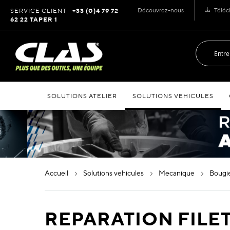
Allez
Découvrez-nous
Téléc
SERVICE CLIENT
+33 (0)4 79 72
au
62 22 TAPER 1
contenu
SOLUTIONS ATELIER
SOLUTIONS VEHICULES
accueil
solutions vehicules
mecanique
boug
REPARATION FILE