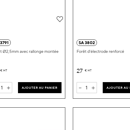
Ajouter
à
ma
 3791
SA 3802
liste
t Ø2,5mm avec rallonge montée
Forêt d'électrode renforcé
d’envie
27
€
HT
€
HT
+
-
+
AJOUTER AU PANIER
AJOUTER AU 