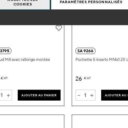
PARAMÈTRES PERSONNALISÉS
COOKIES
Ajouter
à
ma
 3795
SA 9266
liste
ud M4 avec rallonge montée
Pochette 5 inserts M14x1.25 
d’envie
26
€
HT
€
HT
+
-
+
AJOUTER AU PANIER
AJOUTER AU 