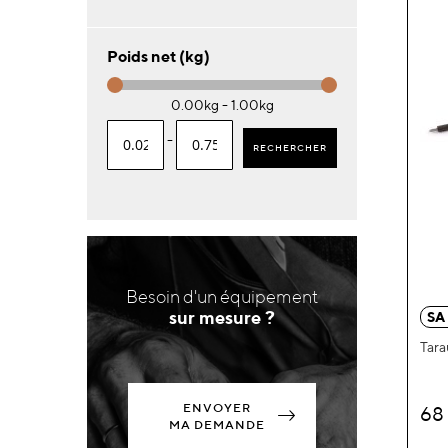
Poids net (kg)
0.00kg - 1.00kg
-
RECHERCHER
Besoin d'un équipement
sur mesure ?
SA
Tara
ENVOYER
68
MA DEMANDE