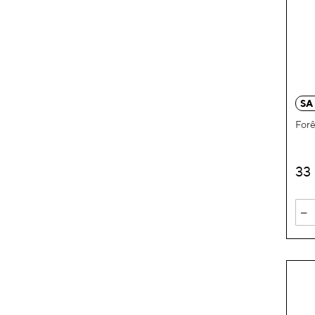
SA
Forê
33
-