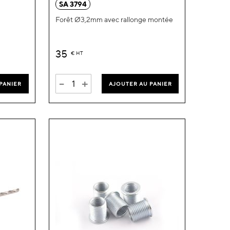
SA 3794
liste
liste
Forêt Ø3,2mm avec rallonge montée
d’envie
d’envie
35
€
HT
-
+
PANIER
AJOUTER AU PANIER