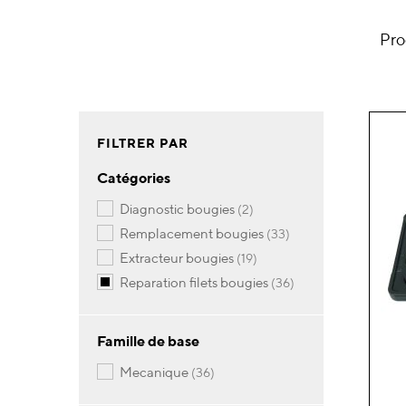
Pro
FILTRER PAR
Catégories
articles
diagnostic bougies
2
articles
remplacement bougies
33
articles
extracteur bougies
19
articles
reparation filets bougies
36
Famille de base
articles
mecanique
36