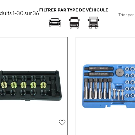
FILTRER PAR TYPE DE VÉHICULE
duits
1
-
30
sur
36
Trier par
Ajouter
à