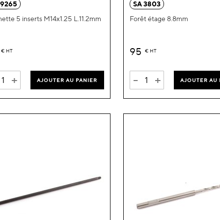
 9265
SA 3803
liste
ette 5 inserts M14x1.25 L.11.2mm
Forêt étage 8.8mm
d’envie
95
€
HT
€
HT
+
-
+
AJOUTER AU PANIER
AJOUTER AU 