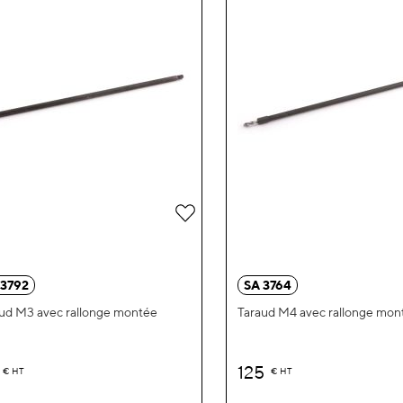
Ajouter
à
ma
 3792
SA 3764
liste
ud M3 avec rallonge montée
Taraud M4 avec rallonge mon
d’envie
125
€
HT
€
HT