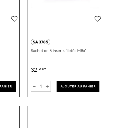
Ajouter
Ajouter
à
à
ma
ma
SA 3785
liste
liste
Sachet de 5 inserts filetés M8x1
d’envie
d’envie
32
€
HT
-
+
PANIER
AJOUTER AU PANIER