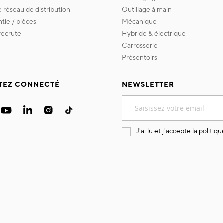
re réseau de distribution
outillage à main
ntie / pièces
mécanique
 recrute
hybride & électrique
carrosserie
présentoirs
TEZ CONNECTÉ
NEWSLETTER
Inscription
à
notre
lettre
J'ai lu et j'accepte la
politiqu
d’information
: