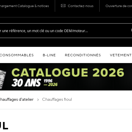
hargement Catalogue & notices
Contactez-nous
Ouverture de c
CONSOMMABLES
B‑LINE
RECONDITIONNÉS
VETEMENT
chauffages d'atelier
chauffages fioul
UL