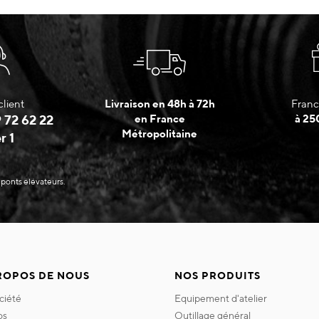
client
Livraison en 48h à 72h
Franc
 72 62 22
en France
à 25
Métropolitaine
r 1
 ponts élévateurs.
ROPOS DE NOUS
NOS PRODUITS
ociété
equipement d'atelier
os
outillage général