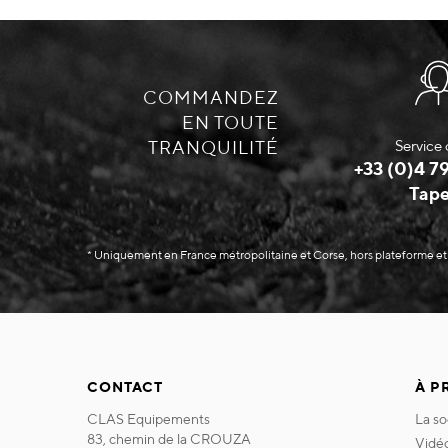
COMMANDEZ
EN TOUTE
TRANQUILITÉ
Service 
+33 (0)4 79
Tape
* Uniquement en France métropolitaine et Corse, hors plateforme et
CONTACT
À P
CLAS Equipements
la s
83, chemin de la CROUZA
vidé