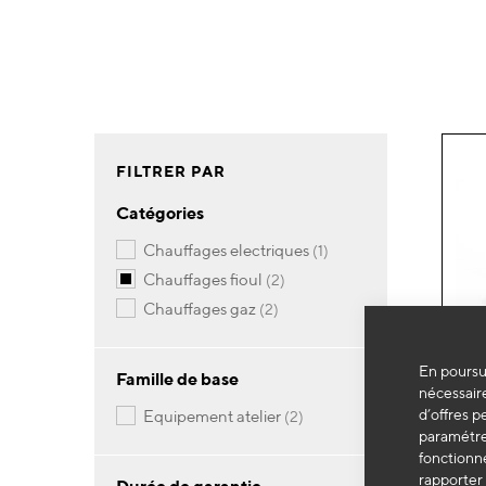
FILTRER PAR
Catégories
article
chauffages electriques
1
articles
chauffages fioul
2
articles
chauffages gaz
2
En poursui
Famille de base
nécessaire
d’offres p
articles
equipement atelier
2
paramétrer
fonctionne
rapporter 