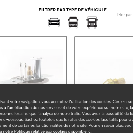
FILTRER PAR TYPE DE VÉHICULE
Trier par
vant votre navigation, vous acceptez l’utilisation des cookies. Ceux-ci so
s à l’amélioration de nos services et de votre expérience sur notre site, l
ersonnelles ainsi que l’analyse de notre trafic. Vous avez la possibilité de l
 ci-dessous. Sachez toutefois que le refus des cookies facultatifs pourra a
ment de certaines fonctionnalités de notre site. Pour en savoir plus, veui
à notre Politique relative aux cookies disponible
ici
.