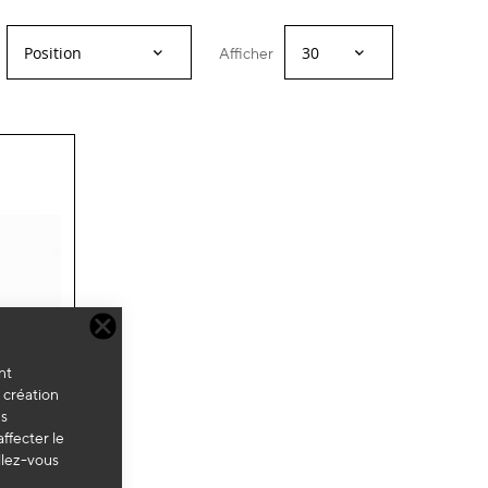
Afficher
nt
a création
es
ffecter le
llez-vous