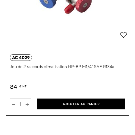
Ajou
AC 4029
Jeu de 2 raccords climatisation HP-BP M1/4" SAE R134a
84
€
HT
-
+
AJOUTER AU PANIER