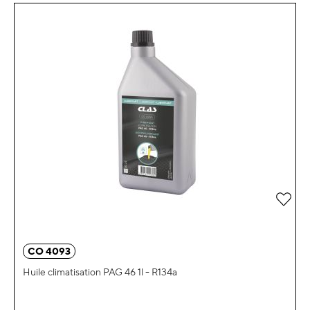
Ajou
CO 4093
Huile climatisation PAG 46 1l - R134a