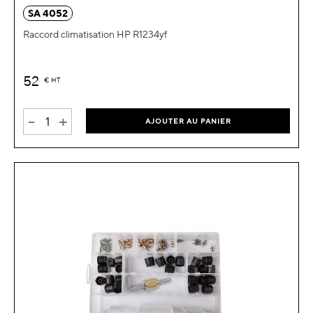
SA 4052
Raccord climatisation HP R1234yf
52
€
HT
-
+
AJOUTER AU PANIER