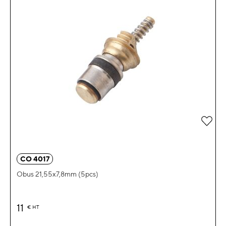
Ajou
CO 4017
Obus 21,55x7,8mm (5pcs)
11
€
HT