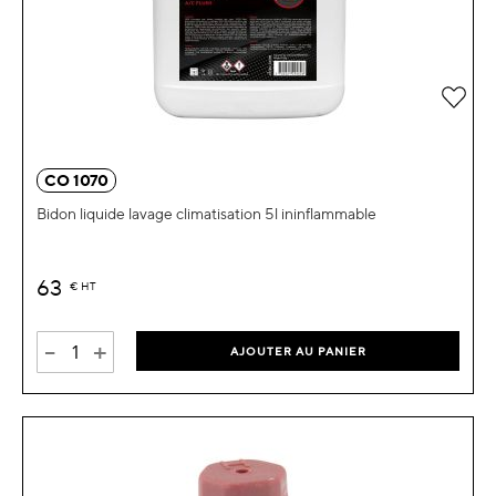
Ajou
CO 1070
Bidon liquide lavage climatisation 5l ininflammable
63
€
HT
-
+
AJOUTER AU PANIER