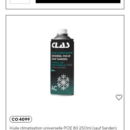
Ajou
CO 4099
Huile climatisation universelle POE 80 250ml (sauf Sanden)