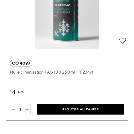
Ajou
CO 4097
Huile climatisation PAG 100 250ml - R1234yf
14
€
HT
-
+
AJOUTER AU PANIER