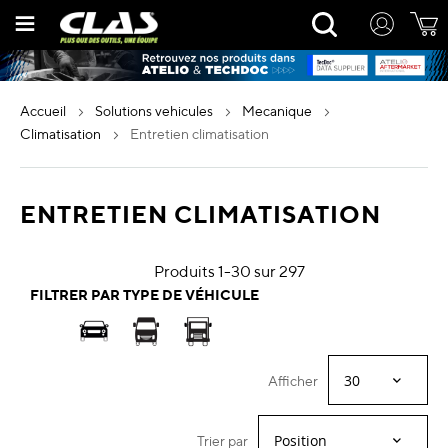
Allez
Rechercher
au
contenu
accueil
solutions vehicules
mecanique
climatisation
entretien climatisation
ENTRETIEN CLIMATISATION
Produits
1
-
30
sur
297
FILTRER PAR TYPE DE VÉHICULE
Afficher
Trier par