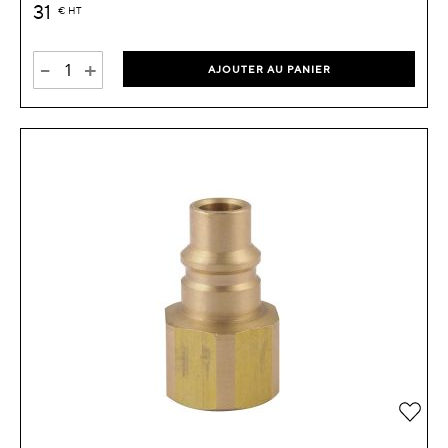
31
€
HT
-
+
AJOUTER AU PANIER
Ajou