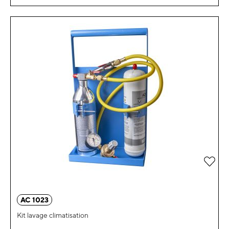
Ajou
AC 1023
Kit lavage climatisation