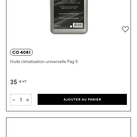
Ajou
CO 4081
Huile climatisation universelle Pag 1l
35
€
HT
-
+
AJOUTER AU PANIER