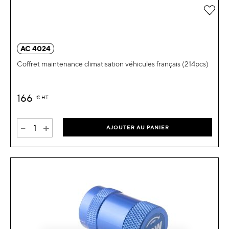
Ajou
AC 4024
Coffret maintenance climatisation véhicules français (214pcs)
166
€
HT
-
+
AJOUTER AU PANIER