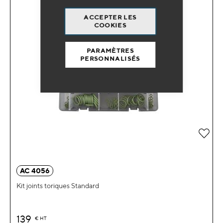
ACCEPTER LES
COOKIES
PARAMÈTRES
PERSONNALISÉS
Ajou
AC 4056
Kit joints toriques Standard
139
€
HT