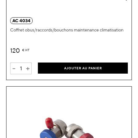
AC 4034
Coffret obus/raccords/bouchons maintenance climatisation
120
€
HT
-
+
AJOUTER AU PANIER