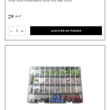
Stop fuite climatisation pour R1234yf 30ml
29
€
HT
-
+
AJOUTER AU PANIER