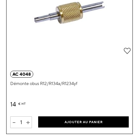
Ajou
AC 4048
Démonte obus R12/R134a/R1234yf
14
€
HT
-
+
AJOUTER AU PANIER