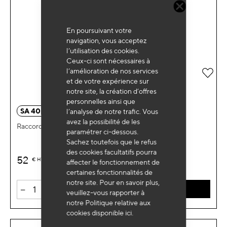
En poursuivant votre
navigation, vous acceptez
l’utilisation des cookies.
Ceux-ci sont nécessaires à
l’amélioration de nos services
Ajou
et de votre expérience sur
notre site, la création d’offres
personnelles ainsi que
SA 4054
l’analyse de notre trafic. Vous
avez la possibilité de les
Raccord climatisation BP R1234yf
paramétrer ci-dessous.
Sachez toutefois que le refus
des cookies facultatifs pourra
52
€
HT
affecter le fonctionnement de
certaines fonctionnalités de
notre site. Pour en savoir plus,
-
+
AJOUTER AU PANIER
veuillez-vous rapporter à
notre Politique relative aux
cookies disponible
ici
.