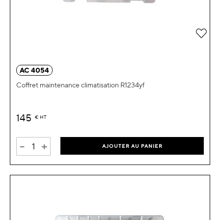
Ajou
AC 4054
Coffret maintenance climatisation R1234yf
145
€
HT
-
+
AJOUTER AU PANIER