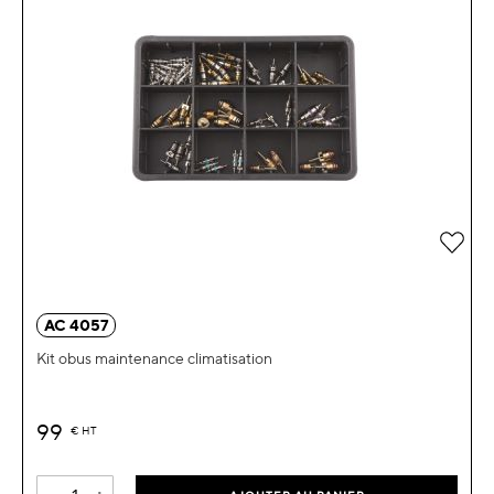
Ajou
AC 4057
Kit obus maintenance climatisation
99
€
HT