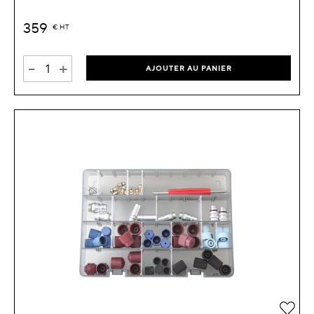
359
€
HT
-
+
AJOUTER AU PANIER
Ajou