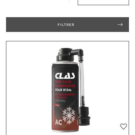
FILTRER
Ajou