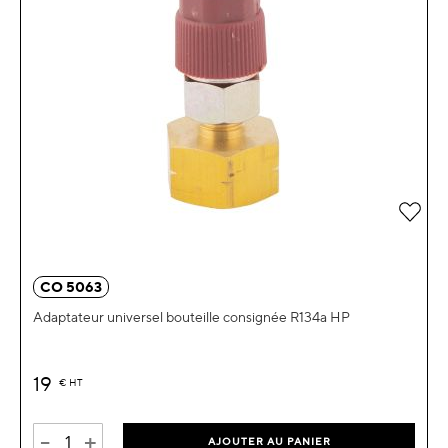
Ajou
CO 5063
Adaptateur universel bouteille consignée R134a HP
19
€
HT
-
+
AJOUTER AU PANIER