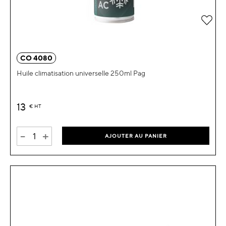
Ajou
CO 4080
Huile climatisation universelle 250ml Pag
13
€
HT
-
+
AJOUTER AU PANIER