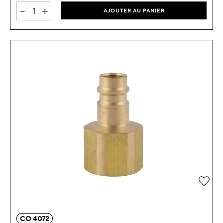
-
+
AJOUTER AU PANIER
Ajou
CO 4072