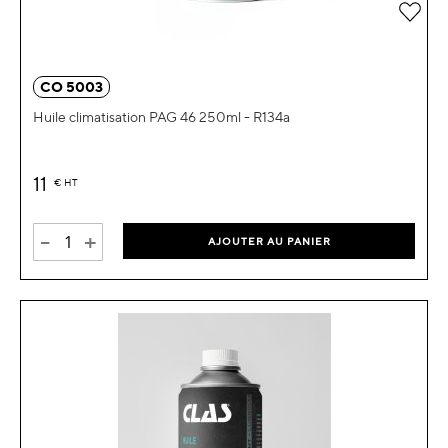
Ajou
CO 5003
Huile climatisation PAG 46 250ml - R134a
11
€
HT
-
+
AJOUTER AU PANIER