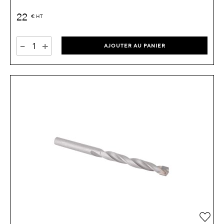
22
€
HT
-
+
AJOUTER AU PANIER
Ajou