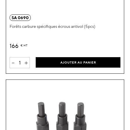
SA 0690
Forêts carbure spécifiques écrous antivol (5pcs)
166
€
HT
-
+
AJOUTER AU PANIER