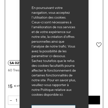
En poursuivant votre
navigation, vous acceptez
l’utilisation des cookies.
Ceux-ci sont nécessaires à
l’amélioration de nos services
et de votre expérience sur
notre site, la création d’offres
personnelles ainsi que
Ajou
l’analyse de notre trafic. Vous
avez la possibilité de les
paramétrer ci-dessous.
Sachez toutefois que le refus
SA 0210
des cookies facultatifs pourra
60 Tresses de réparation 100mm pneu VL
affecter le fonctionnement de
certaines fonctionnalités de
notre site. Pour en savoir plus,
veuillez-vous rapporter à
15
€
HT
notre Politique relative aux
cookies disponible
ici
.
-
+
AJOUTER AU PANIER