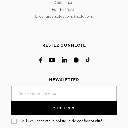
catalogue
fonds d'écran
brochures, sélections & solutions
RESTEZ CONNECTÉ
NEWSLETTER
Inscription
à
notre
lettre
M'INSCRIRE
d’information
:
J'ai lu et j'accepte la
politique de confidentialité