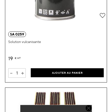
Ajou
SA 0259
Solution vulcanisante
19
€
HT
-
+
AJOUTER AU PANIER