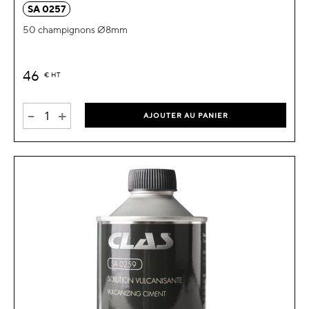
SA 0257
50 champignons Ø8mm
46
€
HT
-
+
AJOUTER AU PANIER