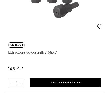
Ajou
SA 0691
Extracteurs écrous antivol (4pcs)
149
€
HT
-
+
AJOUTER AU PANIER