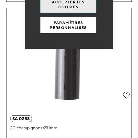
ACCEPTER LES
COOKIES
PARAMÈTRES
PERSONNALISÉS
Ajou
SA 0258
20 champignons Ø11mm