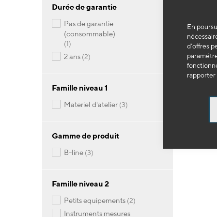
Durée de garantie
EG
pas de garantie
En poursui
Kit 
(consommable)
nécessaire
article
1
d’offres p
paramétrer
articles
2 ans
2
14
fonctionne
rapporter 
Famille niveau 1
-
articles
materiel d'atelier
3
Gamme de produit
articles
b-line
3
Famille niveau 2
articles
petits equipements
2
instruments mesures