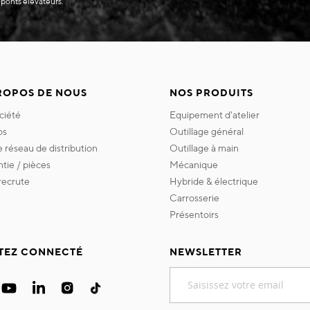
 ponts élévateurs.
ROPOS DE NOUS
NOS PRODUITS
ociété
equipement d'atelier
os
outillage général
re réseau de distribution
outillage à main
ntie / pièces
mécanique
 recrute
hybride & électrique
carrosserie
présentoirs
TEZ CONNECTÉ
NEWSLETTER
Inscription
à
notre