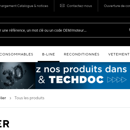
hargement Catalogue & notices
Contactez-nous
Ouverture de c
CONSOMMABLES
B‑LINE
RECONDITIONNÉS
VETEMENT
elier
tous les produits
ER