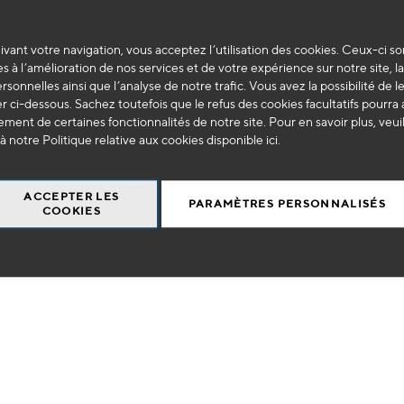
ma
 0011BL
OE 3008BL
vant votre navigation, vous acceptez l’utilisation des cookies. Ceux-ci so
liste
de lavage véhicule (7pcs)
Multimètre digital CAT.I
s à l’amélioration de nos services et de votre expérience sur notre site, l
ersonnelles ainsi que l’analyse de notre trafic. Vous avez la possibilité de l
d’envie
 ci-dessous. Sachez toutefois que le refus des cookies facultatifs pourra a
15
ment de certaines fonctionnalités de notre site. Pour en savoir plus, veui
€
HT
€
HT
à notre Politique relative aux cookies disponible
ici
.
0,04 €
+
AJOUTER AU PANIER
-
+
AJOUTER AU 
ACCEPTER LES
PARAMÈTRES PERSONNALISÉS
COOKIES