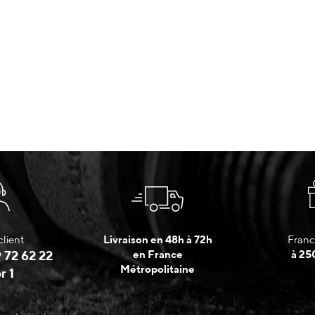
client
Livraison en 48h à 72h
Franc
 72 62 22
en France
à 25
Métropolitaine
r 1