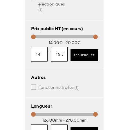
electroniques
article
1
Prix public HT (en cours)
14.00€ - 20.00€
-
RECHERCHER
Autres
article
fonctionne à piles
1
Longueur
126.00mm - 270.00mm