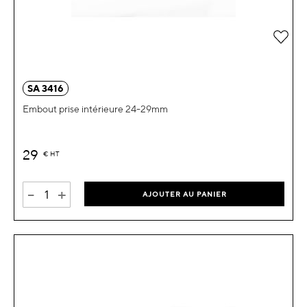
Ajou
SA 3416
Embout prise intérieure 24-29mm
29
€
HT
-
+
AJOUTER AU PANIER