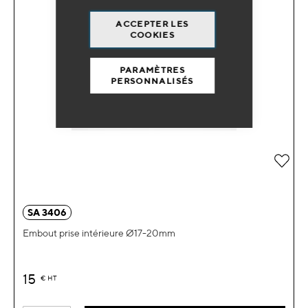
ACCEPTER LES
COOKIES
PARAMÈTRES
PERSONNALISÉS
Ajou
SA 3406
Embout prise intérieure Ø17-20mm
15
€
HT