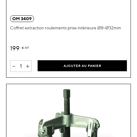
OM 3409
Coffret extraction roulements prise intérieure Ø8-Ø32mm
199
€
HT
-
+
AJOUTER AU PANIER