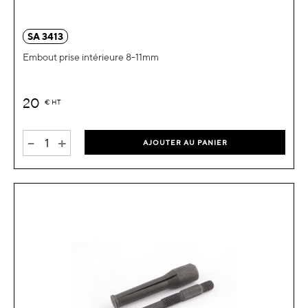
SA 3413
Embout prise intérieure 8-11mm
20
€
HT
-
+
AJOUTER AU PANIER