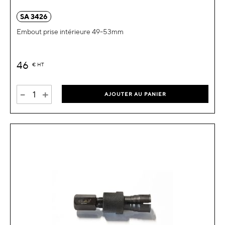
SA 3426
Embout prise intérieure 49-53mm
46
€
HT
-
+
AJOUTER AU PANIER