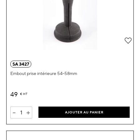
Ajou
SA 3427
Embout prise intérieure 54-58mm
49
€
HT
-
+
AJOUTER AU PANIER