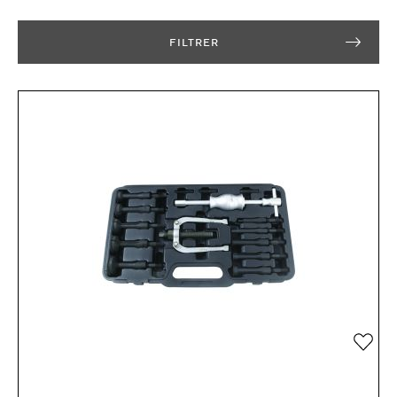
FILTRER
Ajou