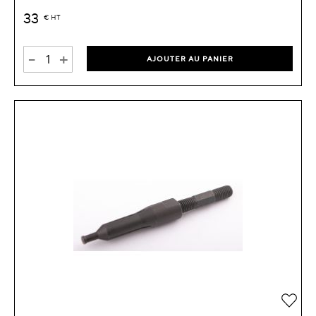
33
€
HT
-
+
AJOUTER AU PANIER
Ajou