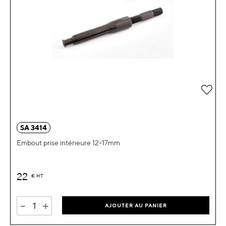
Ajou
SA 3414
Embout prise intérieure 12-17mm
22
€
HT
-
+
AJOUTER AU PANIER