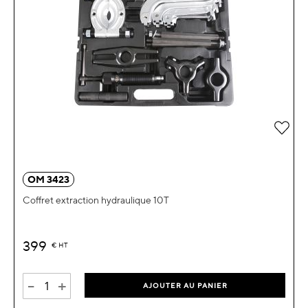
Ajou
OM 3423
Coffret extraction hydraulique 10T
399
€
HT
-
+
AJOUTER AU PANIER