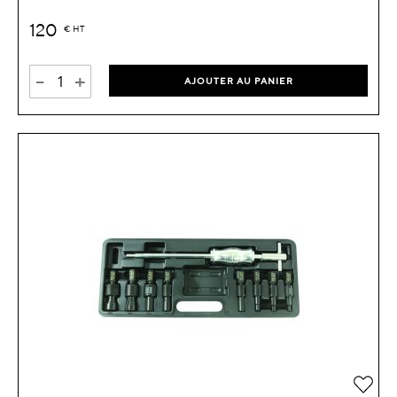
120
€
HT
-
+
AJOUTER AU PANIER
Ajou