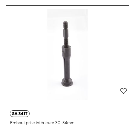
Ajou
SA 3417
Embout prise intérieure 30-34mm