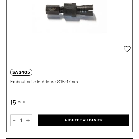
Ajou
SA 3405
Embout prise intérieure Ø15-17mm
15
€
HT
-
+
AJOUTER AU PANIER