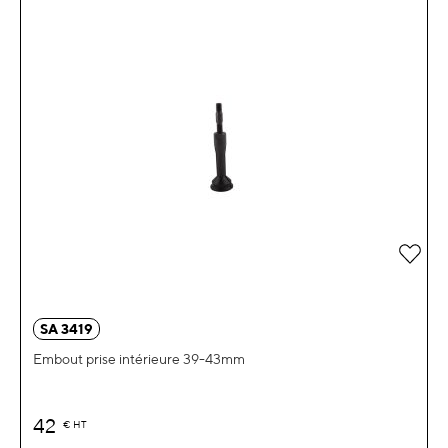
Ajou
SA 3419
Embout prise intérieure 39-43mm
42
€
HT