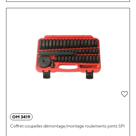
Ajou
OM 3419
Coffret coupelles démontage/montage roulements joints SPI