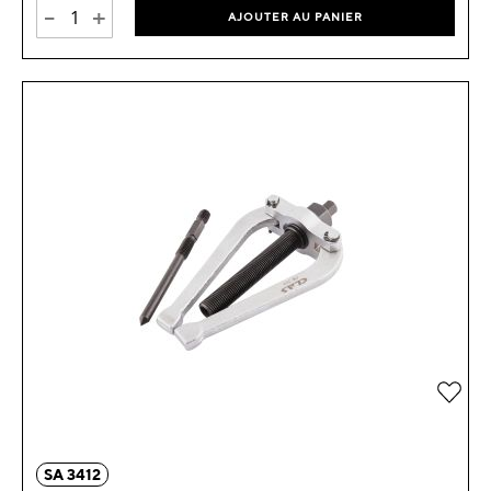
-
+
AJOUTER AU PANIER
Ajou
SA 3412