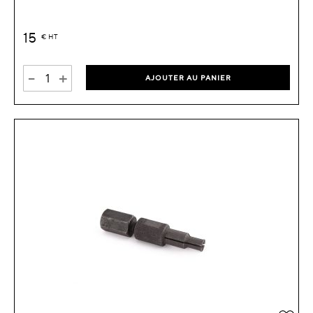
15
€
HT
-
+
AJOUTER AU PANIER