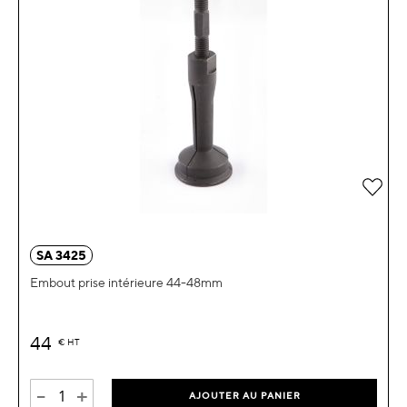
Ajou
SA 3425
Embout prise intérieure 44-48mm
44
€
HT
-
+
AJOUTER AU PANIER