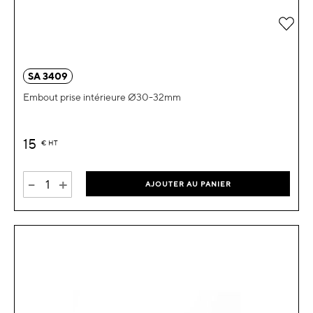
Ajou
SA 3409
Embout prise intérieure Ø30-32mm
15
€
HT
-
+
AJOUTER AU PANIER