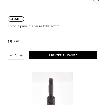
Ajou
SA 3403
Embout prise intérieure Ø10-12mm
15
€
HT
-
+
AJOUTER AU PANIER