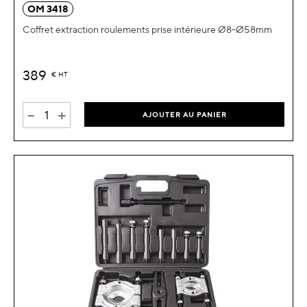
OM 3418
Coffret extraction roulements prise intérieure Ø8-Ø58mm
389
€
HT
-
+
AJOUTER AU PANIER