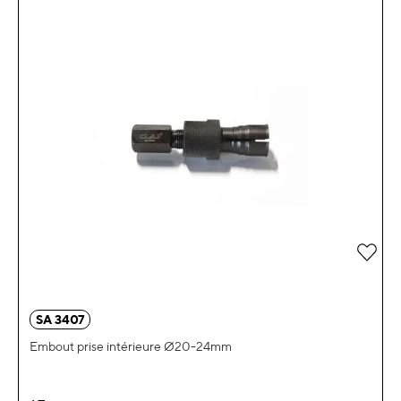
Ajou
SA 3407
Embout prise intérieure Ø20-24mm