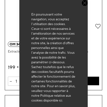
En poursuivant votre
navigation, vous acceptez
l’utilisation des cookies.
Ajou
Ceux-ci sont nécessaires à
l’amélioration de nos services
et de votre expérience sur
notre site, la création d’offres
OM 3414
personnelles ainsi que
Extracteur 3 branches Ø160mm à verrouillage papillon
l’analyse de notre trafic. Vous
avez la possibilité de les
paramétrer ci-dessous.
199
Sachez toutefois que le refus
€
HT
des cookies facultatifs pourra
affecter le fonctionnement de
-
+
certaines fonctionnalités de
AJOUTER AU PANIER
notre site. Pour en savoir plus,
veuillez-vous rapporter à
notre Politique relative aux
cookies disponible
ici
.