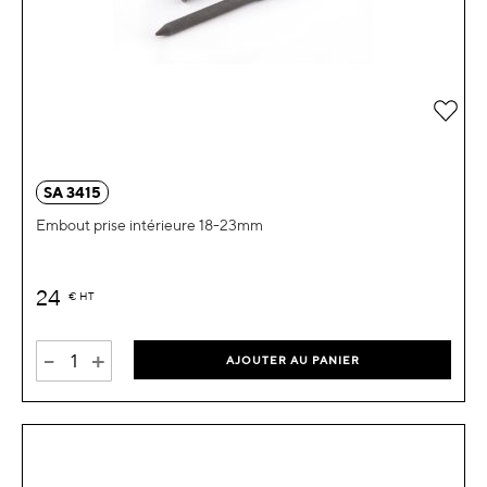
Ajou
SA 3415
Embout prise intérieure 18-23mm
24
€
HT
-
+
AJOUTER AU PANIER