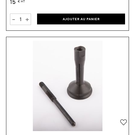
15
€
HT
-
+
AJOUTER AU PANIER
Ajou