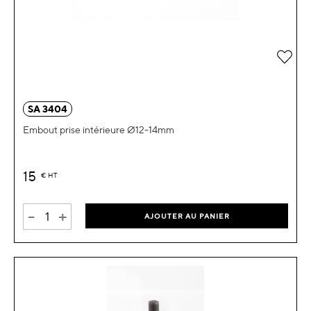
Ajou
SA 3404
Embout prise intérieure Ø12-14mm
15
€
HT
-
+
AJOUTER AU PANIER