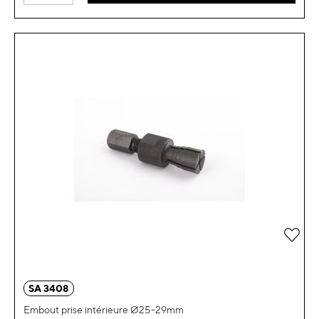
Ajou
SA 3408
Embout prise intérieure Ø25-29mm