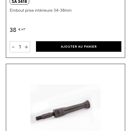
SA 3418
Embout prise intérieure 34-38mm
38
€
HT
-
+
AJOUTER AU PANIER