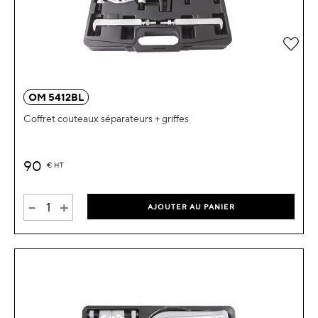
Ajou
OM 5412BL
Coffret couteaux séparateurs + griffes
90
€
HT
-
+
AJOUTER AU PANIER