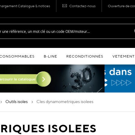
hargement Catalogue & notices
Contactez-nous
Ouverture de c
CONSOMMABLES
B‑LINE
RECONDITIONNÉS
VETEMENT
outils isoles
cles dynamometriques isolees
RIQUES ISOLEES