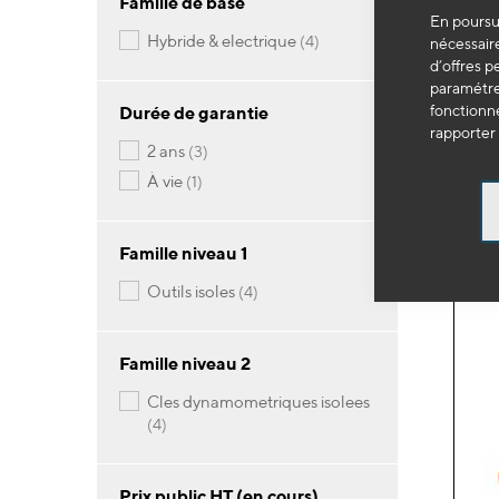
Famille de base
En poursui
articles
hybride & electrique
4
nécessaire
OE
d’offres p
Clé 
paramétrer
50
fonctionne
Durée de garantie
rapporter 
94
articles
2 ans
3
article
à vie
1
-
Famille niveau 1
articles
outils isoles
4
Famille niveau 2
cles dynamometriques isolees
articles
4
Prix public HT (en cours)