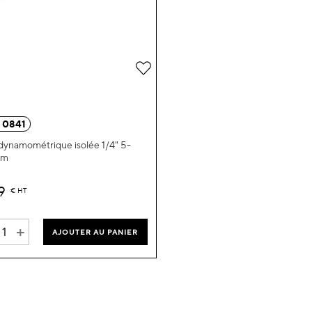
Ajouter
à
ma
 0841
liste
dynamométrique isolée 1/4" 5-
Nm
d’envie
9
€
HT
+
AJOUTER AU PANIER