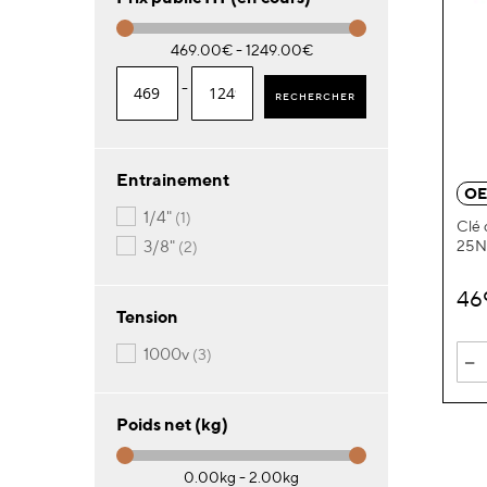
469.00€ - 1249.00€
-
RECHERCHER
Entrainement
OE
article
1/4"
1
Clé 
articles
25
3/8"
2
46
Tension
articles
1000v
-
3
Poids net (kg)
0.00kg - 2.00kg