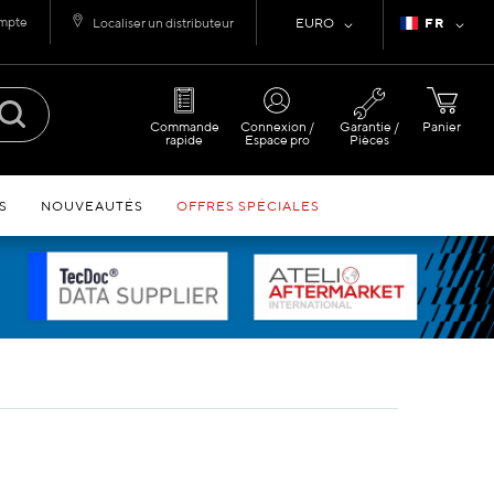
ompte
Devise
Langue
Localiser un distributeur
EURO
FR
Commande
Connexion /
Garantie /
Panier
rapide
Espace pro
Pièces
S
NOUVEAUTÉS
OFFRES SPÉCIALES