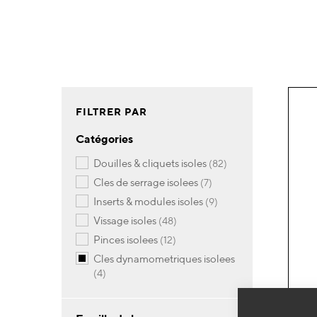
FILTRER PAR
Catégories
articles
douilles & cliquets isoles
82
articles
cles de serrage isolees
7
articles
inserts & modules isoles
9
articles
vissage isoles
48
articles
pinces isolees
12
cles dynamometriques isolees
articles
4