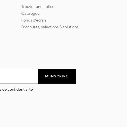
trouver une notice
catalogue
fonds d'écran
brochures, sélections & solutions
M'INSCRIRE
e de confidentialité