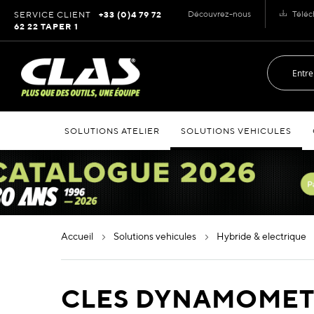
Allez
Découvrez-nous
Téléc
SERVICE CLIENT
+33 (0)4 79 72
au
62 22 TAPER 1
contenu
SOLUTIONS ATELIER
SOLUTIONS VEHICULES
accueil
solutions vehicules
hybride & electrique
CLES DYNAMOMET