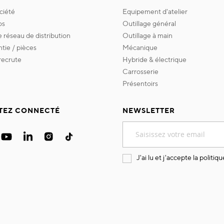
ociété
equipement d'atelier
os
outillage général
re réseau de distribution
outillage à main
ntie / pièces
mécanique
 recrute
hybride & électrique
carrosserie
présentoirs
TEZ CONNECTÉ
NEWSLETTER
Inscription
à
notre
lettre
J'ai lu et j'accepte la
politiqu
d’information
: