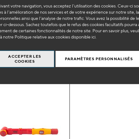
vant votre navigation, vous acceptez l’utilisation des cookies. Ceux-ci so
ma
s à l’amélioration de nos services et de votre expérience sur notre site, l
 0766
OE 0842
ersonnelles ainsi que l’analyse de notre trafic. Vous avez la possibilité de l
liste
dynamométrique isolée 3/8" 10-
Clé dynamométrique isolée 3
 ci-dessous. Sachez toutefois que le refus des cookies facultatifs pourra a
Nm
50Nm
d’envie
ment de certaines fonctionnalités de notre site. Pour en savoir plus, veui
à notre Politique relative aux cookies disponible
ici
.
9
469
€
HT
€
HT
ACCEPTER LES
+
-
+
PARAMÈTRES PERSONNALISÉS
AJOUTER AU PANIER
AJOUTER AU 
COOKIES