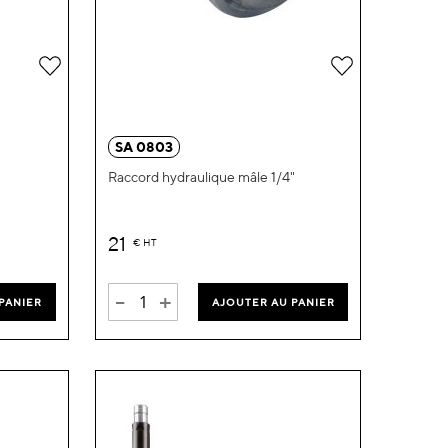
Ajouter
Ajouter
à
à
ma
ma
SA 0803
liste
liste
Raccord hydraulique mâle 1/4"
d’envie
d’envie
21
€
HT
-
+
PANIER
AJOUTER AU PANIER