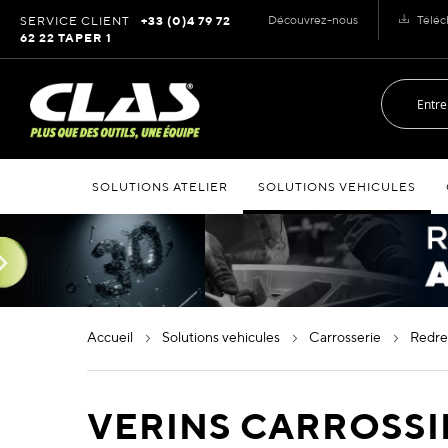
Allez
Découvrez-nous
Téléc
SERVICE CLIENT
+33 (0)4 79 72
au
62 22 TAPER 1
contenu
SOLUTIONS ATELIER
SOLUTIONS VEHICULES
accueil
solutions vehicules
carrosserie
redr
VERINS CARROSSI