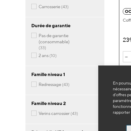
articles
carrosserie
43
OC
Coff
Durée de garantie
pas de garantie
23
(consommable)
articles
33
-
articles
2 ans
10
Famille niveau 1
En poursui
articles
redressage
43
nécessaire
d’offres p
paramétrer
Famille niveau 2
fonctionne
rapporter 
articles
verins carrossier
43