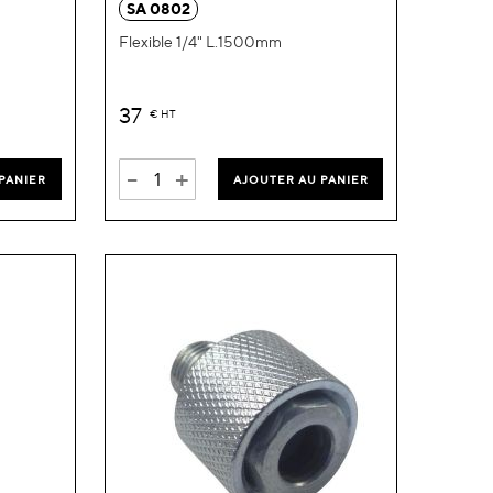
SA 0802
liste
liste
Flexible 1/4" L.1500mm
d’envie
d’envie
37
€
HT
-
+
PANIER
AJOUTER AU PANIER