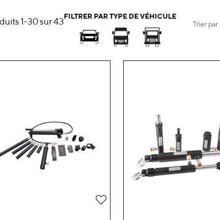
FILTRER PAR TYPE DE VÉHICULE
duits
1
-
30
sur
43
Trier par
Ajouter
à