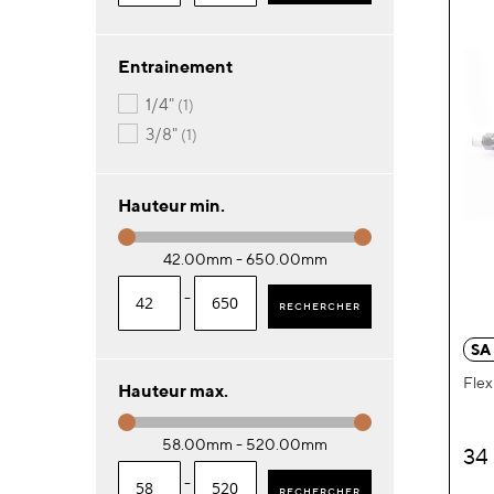
Entrainement
article
1/4"
1
article
3/8"
1
Hauteur min.
42.00mm - 650.00mm
-
RECHERCHER
SA
Flex
Hauteur max.
58.00mm - 520.00mm
34
-
RECHERCHER