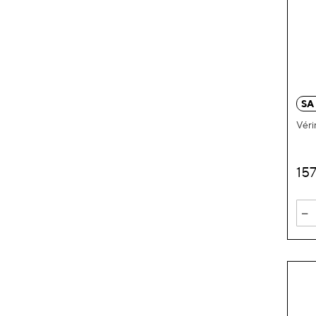
SA
Véri
15
-