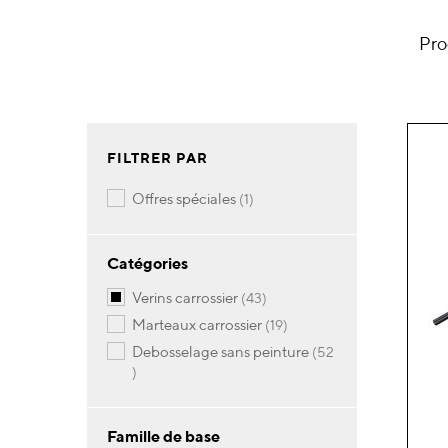
Pro
FILTRER PAR
article
offres spéciales
1
Catégories
articles
verins carrossier
43
articles
marteaux carrossier
19
debosselage sans peinture
52
articles
Famille de base