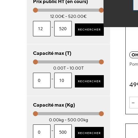
Prix public HT (en cours)
12.00€ - 520.00€
-
RECHERCHER
Capacité max (T)
OH
Pom
0.00T - 10.00T
-
RECHERCHER
49
-
Capacité max (Kg)
0.00kg - 500.00kg
-
RECHERCHER