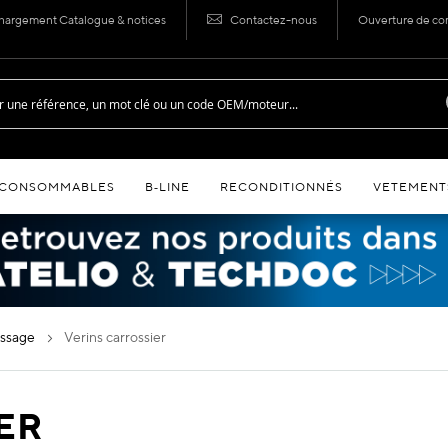
hargement Catalogue & notices
Contactez-nous
Ouverture de c
CONSOMMABLES
B‑LINE
RECONDITIONNÉS
VETEMENT
essage
verins carrossier
ER