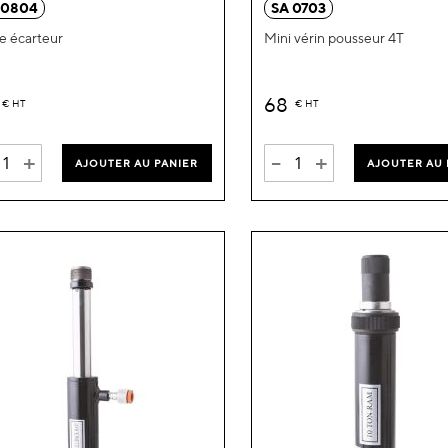
 0804
SA 0703
liste
e écarteur
Mini vérin pousseur 4T
d’envie
68
€
HT
€
HT
+
-
+
AJOUTER AU PANIER
AJOUTER AU 