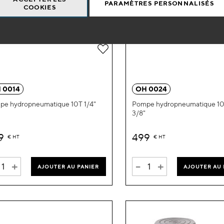
PARAMÈTRES PERSONNALISÉS
COOKIES
Ajouter
à
ma
 0014
OH 0024
liste
pe hydropneumatique 10T 1/4"
Pompe hydropneumatique 10T
3/8"
d’envie
9
499
€
HT
€
HT
+
-
+
AJOUTER AU PANIER
AJOUTER AU 