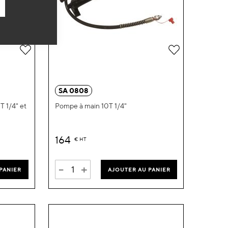
Ajouter
Ajouter
à
à
ma
ma
SA 0808
liste
liste
 1/4" et
Pompe à main 10T 1/4"
d’envie
d’envie
164
€
HT
-
+
PANIER
AJOUTER AU PANIER