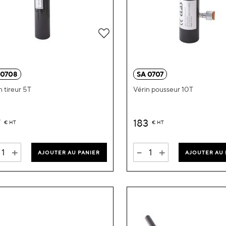
Ajouter
à
ma
 0708
SA 0707
liste
n tireur 5T
Vérin pousseur 10T
d’envie
7
183
€
HT
€
HT
+
-
+
AJOUTER AU PANIER
AJOUTER AU 