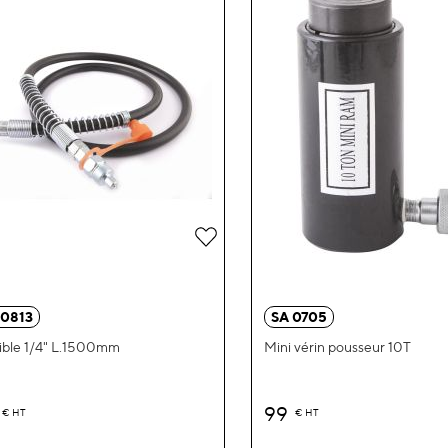
Ajouter
à
ma
 0813
SA 0705
liste
ible 1/4" L.1500mm
Mini vérin pousseur 10T
d’envie
99
€
HT
€
HT