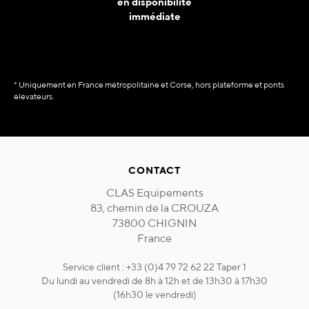
en disponibilité
immédiate
* Uniquement en France métropolitaine et Corse, hors plateforme et ponts
élévateurs.
CONTACT
CLAS Equipements
83, chemin de la CROUZA
73800 CHIGNIN
France
Service client : +33 (0)4 79 72 62 22 Taper 1
Du lundi au vendredi de 8h à 12h et de 13h30 à 17h30
(16h30 le vendredi)