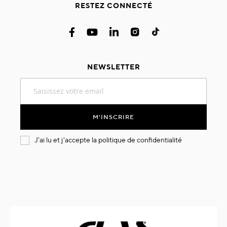
RESTEZ CONNECTÉ
NEWSLETTER
Inscription
à
notre
lettre
M'INSCRIRE
d’information
:
J'ai lu et j'accepte la
politique de confidentialité