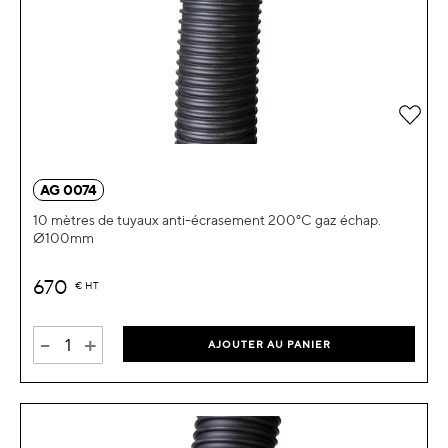
Ajou
AG 0074
10 mètres de tuyaux anti-écrasement 200°C gaz échap.
Ø100mm
670
€
HT
-
+
AJOUTER AU PANIER