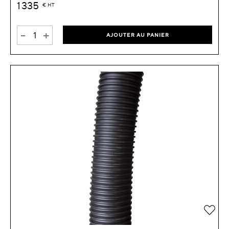
1 335
€
HT
-
+
AJOUTER AU PANIER
Ajou