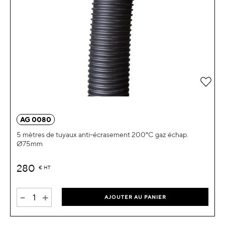
Ajou
AG 0080
5 mètres de tuyaux anti-écrasement 200°C gaz échap.
Ø75mm
280
€
HT
-
+
AJOUTER AU PANIER