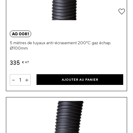
Ajou
AG 0081
5 mètres de tuyaux anti-écrasement 200°C gaz échap.
Ø100mm
335
€
HT
-
+
AJOUTER AU PANIER