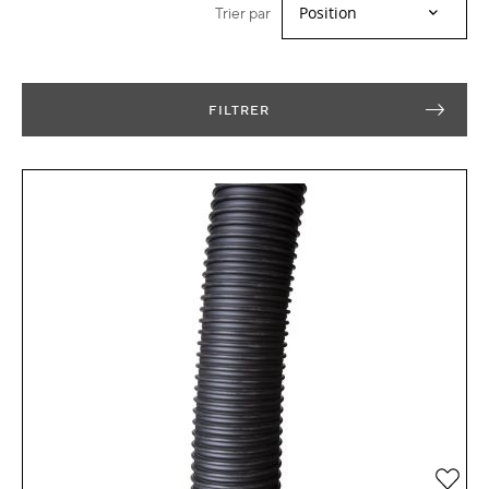
Trier par
FILTRER
Ajou