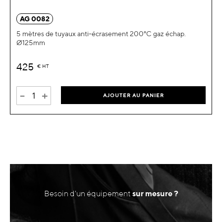
AG 0082
5 mètres de tuyaux anti-écrasement 200°C gaz échap.
Ø125mm
425
€
HT
-
+
AJOUTER AU PANIER
Besoin d'un équipement
sur mesure ?