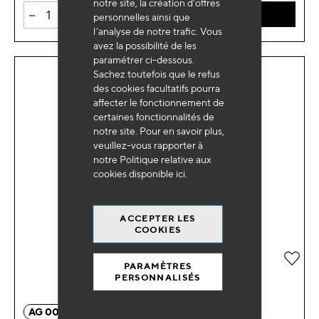
notre site, la création d’offres
-
+
AJOUTER AU PANIER
personnelles ainsi que
l’analyse de notre trafic. Vous
avez la possibilité de les
paramétrer ci-dessous.
Sachez toutefois que le refus
des cookies facultatifs pourra
affecter le fonctionnement de
certaines fonctionnalités de
notre site. Pour en savoir plus,
veuillez-vous rapporter à
notre Politique relative aux
cookies disponible
ici
.
ACCEPTER LES
COOKIES
Ajou
PARAMÈTRES
PERSONNALISÉS
AG 0076