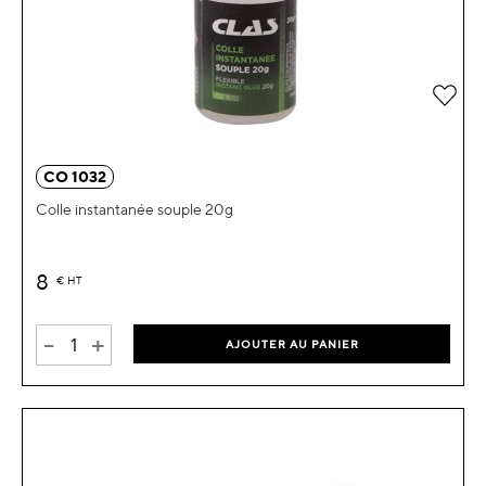
Ajou
CO 1032
Colle instantanée souple 20g
8
€
HT
-
+
AJOUTER AU PANIER