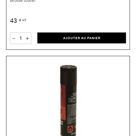
Brosse touret
43
€
HT
-
+
AJOUTER AU PANIER