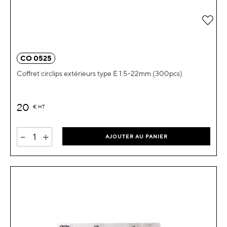
Ajou
CO 0525
Coffret circlips extérieurs type E 1.5-22mm (300pcs)
20
€
HT
-
+
AJOUTER AU PANIER