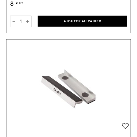
8
€
HT
-
+
AJOUTER AU PANIER
Ajou