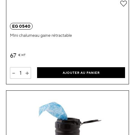
Ajou
EG 0540
Mini chalumeau gaine rétractable
67
€
HT
-
+
AJOUTER AU PANIER