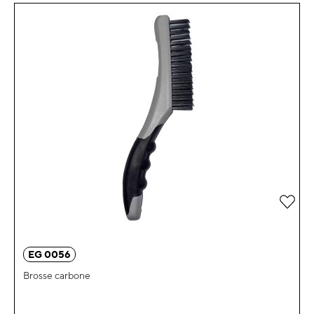
Ajou
EG 0056
Brosse carbone