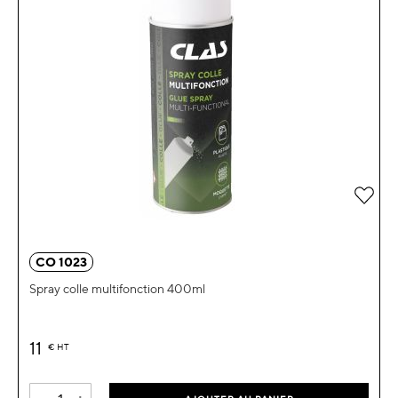
Ajou
CO 1023
Spray colle multifonction 400ml
11
€
HT