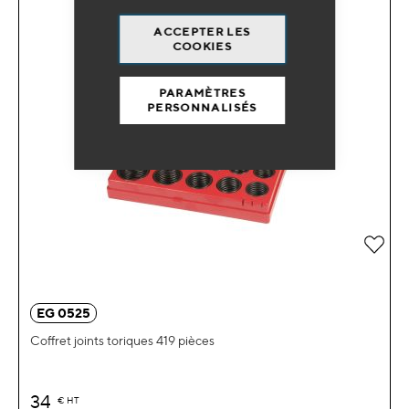
ACCEPTER LES
COOKIES
PARAMÈTRES
PERSONNALISÉS
Ajou
EG 0525
Coffret joints toriques 419 pièces
34
€
HT