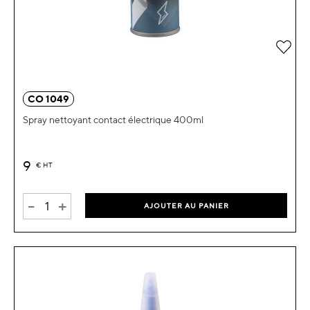
Ajou
CO 1049
Spray nettoyant contact électrique 400ml
9
€
HT
-
+
AJOUTER AU PANIER