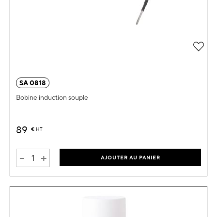
Ajou
SA 0818
Bobine induction souple
89
€
HT
-
+
AJOUTER AU PANIER