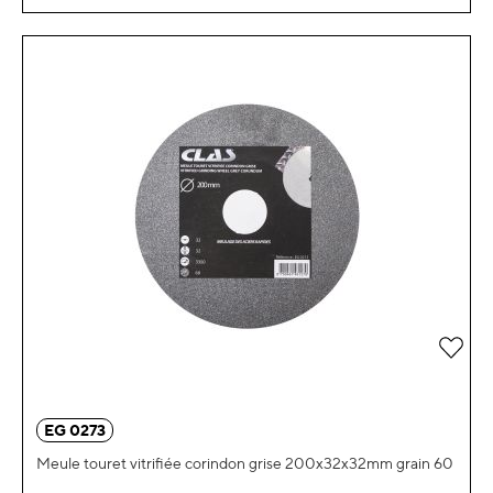
Ajou
EG 0273
Meule touret vitrifiée corindon grise 200x32x32mm grain 60