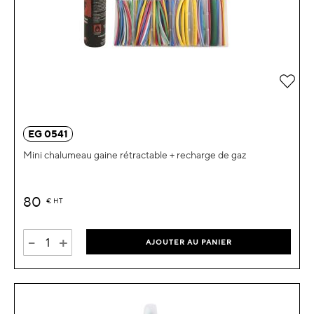
Ajou
EG 0541
Mini chalumeau gaine rétractable + recharge de gaz
80
€
HT
-
+
AJOUTER AU PANIER