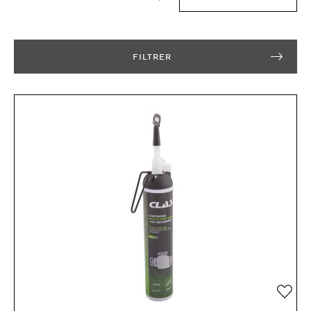
FILTRER
Ajou