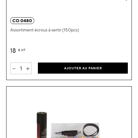
CO 0480
Assortiment écrous à sertir (150pcs)
18
€
HT
-
+
AJOUTER AU PANIER