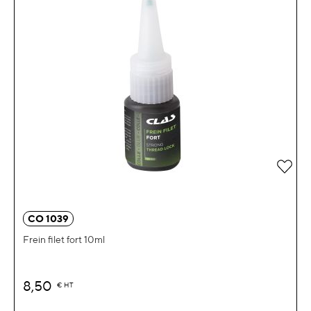
Ajou
CO 1039
Frein filet fort 10ml
8,50
€
HT