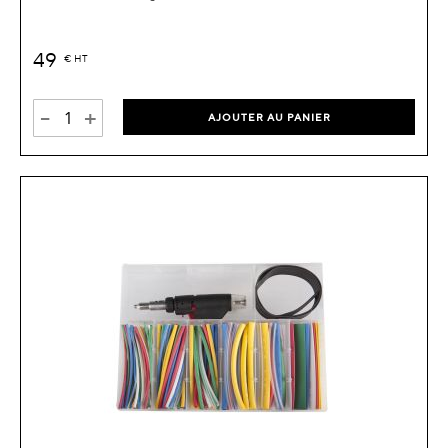
49
€
HT
-
+
AJOUTER AU PANIER