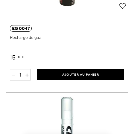
Ajou
EG 0047
Recharge de gaz
15
€
HT
-
+
AJOUTER AU PANIER