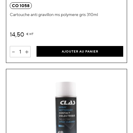
CO 1058
Cartouche anti gravillon ms polymere gris 310ml
14,50
€
HT
-
+
AJOUTER AU PANIER