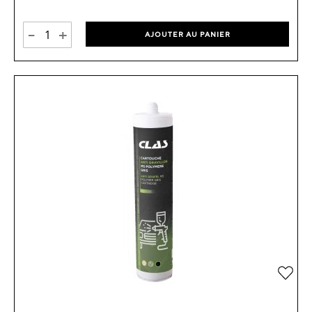
-
+
AJOUTER AU PANIER
Ajou