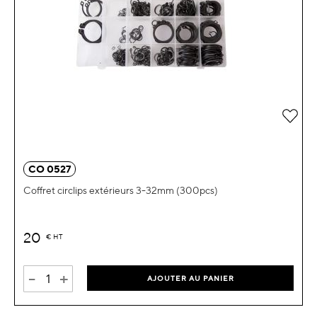
Ajou
CO 0527
Coffret circlips extérieurs 3-32mm (300pcs)
20
€
HT
-
+
AJOUTER AU PANIER