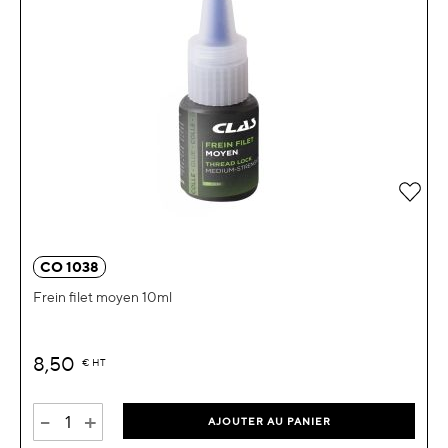
Ajou
CO 1038
Frein filet moyen 10ml
8,50
€
HT
-
+
AJOUTER AU PANIER