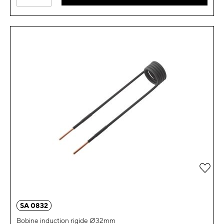
Ajou
SA 0832
Bobine induction rigide Ø32mm