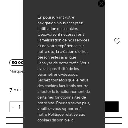
En poursuivant votre
navigation, vous acceptez
l’utilisation des cookies.
Ceux-ci sont nécessaires à
l’amélioration de nos services
Ajou
et de votre expérience sur
notre site, la création d’offres
personnelles ainsi que
EG 0021
l’analyse de notre trafic. Vous
avez la possibilité de les
Marqueur tout support délébile blanc
paramétrer ci-dessous.
Sachez toutefois que le refus
des cookies facultatifs pourra
7
€
HT
affecter le fonctionnement de
certaines fonctionnalités de
notre site. Pour en savoir plus,
-
+
AJOUTER AU PANIER
veuillez-vous rapporter à
notre Politique relative aux
cookies disponible
ici
.