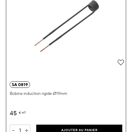
Ajou
SA 0819
Bobine induction rigide Ø19mm
45
€
HT
-
+
AJOUTER AU PANIER