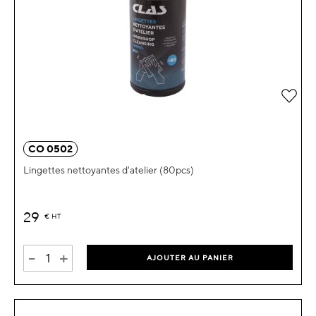
Ajou
CO 0502
Lingettes nettoyantes d'atelier (80pcs)
29
€
HT
-
+
AJOUTER AU PANIER