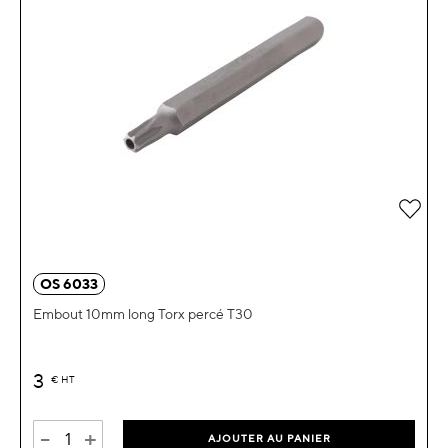
Ajou
OS 6033
Embout 10mm long Torx percé T30
3
€
HT
-
+
AJOUTER AU PANIER