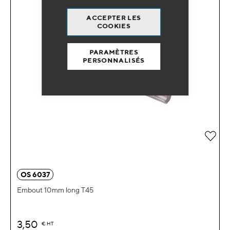
ACCEPTER LES
COOKIES
PARAMÈTRES
PERSONNALISÉS
Ajou
OS 6037
Embout 10mm long T45
3,50
€
HT