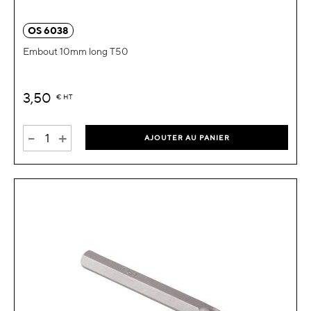
OS 6038
Embout 10mm long T50
3,50
€
HT
-
+
AJOUTER AU PANIER