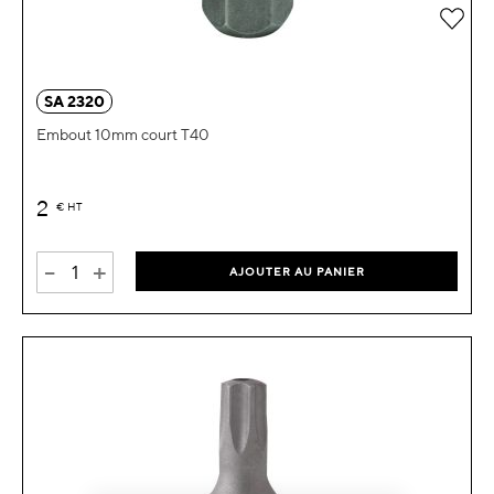
Ajou
SA 2320
Embout 10mm court T40
2
€
HT
-
+
AJOUTER AU PANIER