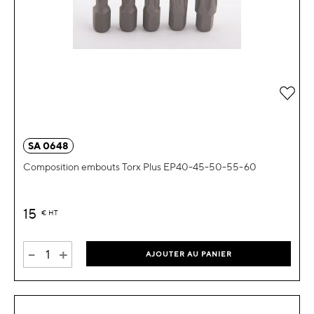
Ajou
SA 0648
Composition embouts Torx Plus EP40-45-50-55-60
15
€
HT
-
+
AJOUTER AU PANIER