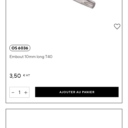
Ajou
OS 6036
Embout 10mm long T40
3,50
€
HT
-
+
AJOUTER AU PANIER