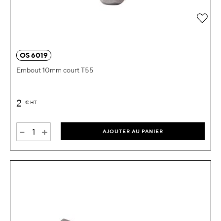
Ajou
OS 6019
Embout 10mm court T55
2
€
HT
-
+
AJOUTER AU PANIER