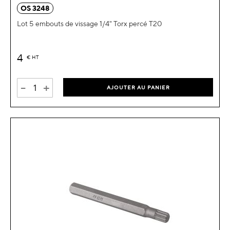
OS 3248
Lot 5 embouts de vissage 1/4" Torx percé T20
4
€
HT
-
+
AJOUTER AU PANIER