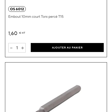
OS 6012
Embout 10mm court Torx percé T15
1,60
€
HT
-
+
AJOUTER AU PANIER