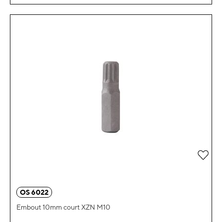
Ajou
OS 6022
Embout 10mm court XZN M10