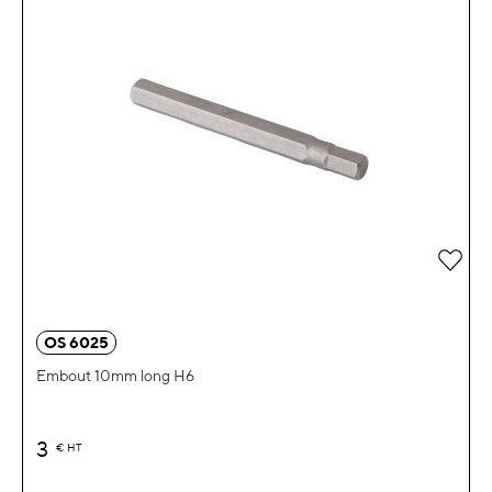
Ajou
OS 6025
Embout 10mm long H6
3
€
HT