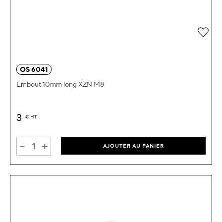
Ajou
OS 6041
Embout 10mm long XZN M8
3
€
HT
-
+
AJOUTER AU PANIER