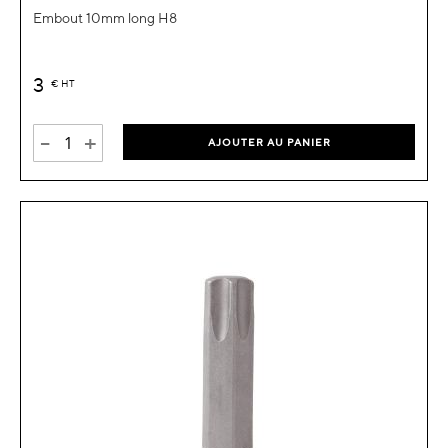
Embout 10mm long H8
3
€
HT
-
+
AJOUTER AU PANIER