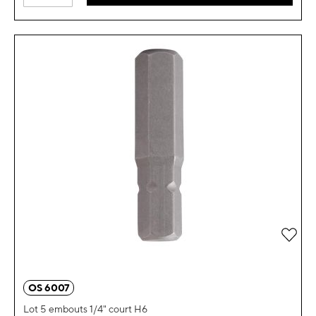
Ajou
OS 6007
Lot 5 embouts 1/4" court H6