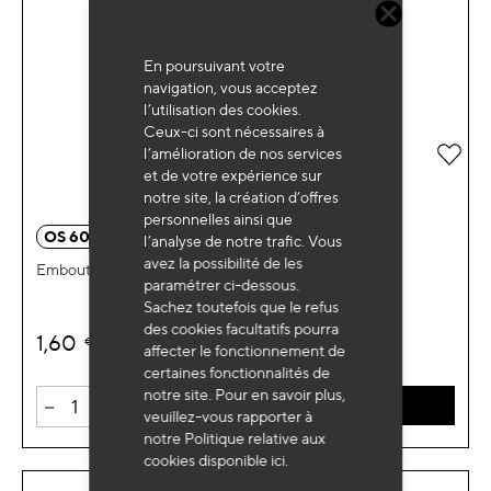
En poursuivant votre
navigation, vous acceptez
l’utilisation des cookies.
Ceux-ci sont nécessaires à
Ajou
l’amélioration de nos services
et de votre expérience sur
notre site, la création d’offres
personnelles ainsi que
OS 6016
l’analyse de notre trafic. Vous
avez la possibilité de les
Embout 10mm court Torx percé T40
paramétrer ci-dessous.
Sachez toutefois que le refus
des cookies facultatifs pourra
1,60
€
HT
affecter le fonctionnement de
certaines fonctionnalités de
notre site. Pour en savoir plus,
-
+
AJOUTER AU PANIER
veuillez-vous rapporter à
notre Politique relative aux
cookies disponible
ici
.