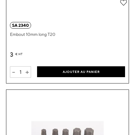
Ajou
SA 2340
Embout 10mm long T20
3
€
HT
-
+
AJOUTER AU PANIER