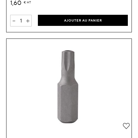
1,60
€
HT
-
+
AJOUTER AU PANIER
Ajou