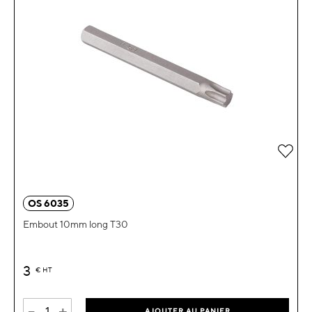
Ajou
OS 6035
Embout 10mm long T30
3
€
HT
-
+
AJOUTER AU PANIER