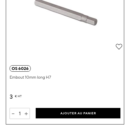
Ajou
OS 6026
Embout 10mm long H7
3
€
HT
-
+
AJOUTER AU PANIER