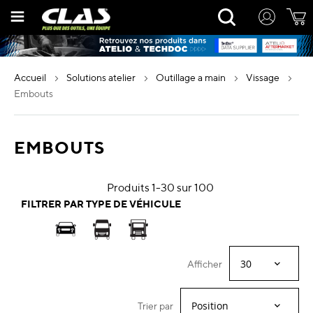
Allez
Rechercher
au
contenu
accueil
solutions atelier
outillage a main
vissage
embouts
EMBOUTS
Produits
1
-
30
sur
100
FILTRER PAR TYPE DE VÉHICULE
Afficher
Trier par