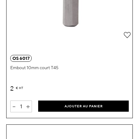
Ajou
OS 6017
Embout 10mm court T45
2
€
HT
-
+
AJOUTER AU PANIER