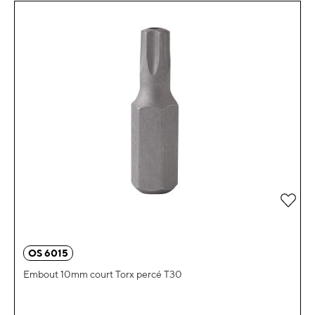
Ajou
OS 6015
Embout 10mm court Torx percé T30