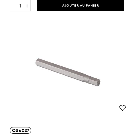
-
+
AJOUTER AU PANIER
Ajou
OS 6027