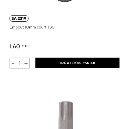
SA 2319
Embout 10mm court T30
1,60
€
HT
-
+
AJOUTER AU PANIER