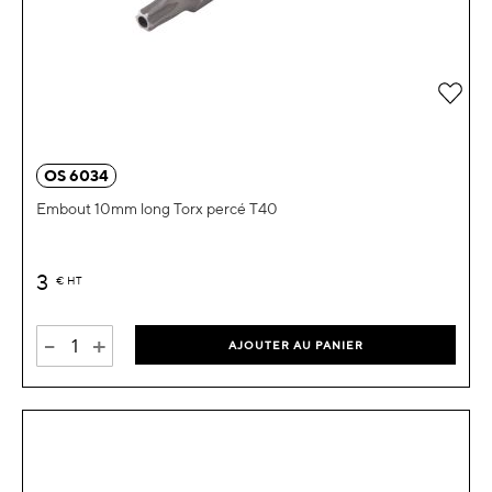
Ajou
OS 6034
Embout 10mm long Torx percé T40
3
€
HT
-
+
AJOUTER AU PANIER