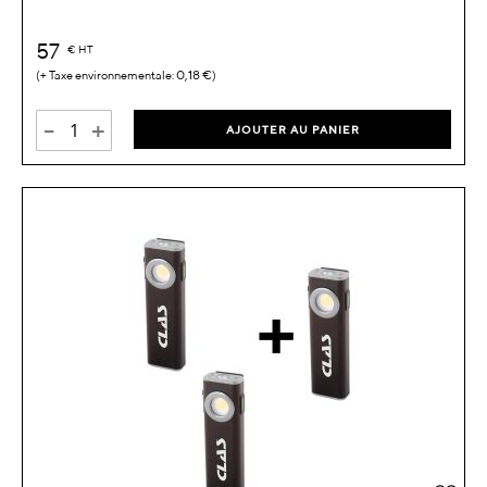
57
€
HT
0,18 €
-
+
AJOUTER AU PANIER