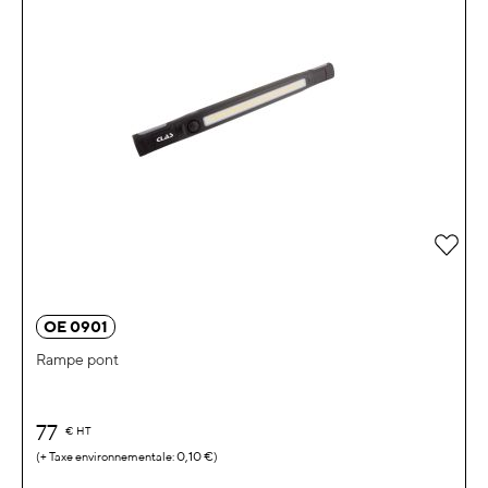
Ajou
OE 0901
Rampe pont
77
€
HT
0,10 €