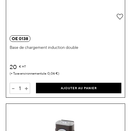
Ajou
OE 0138
Base de chargement induction double
20
€
HT
0,06 €
-
+
AJOUTER AU PANIER