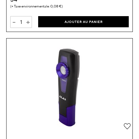
0,08 €
-
+
AJOUTER AU PANIER
Ajou