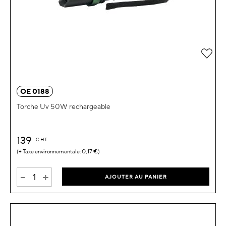
Ajou
OE 0188
Torche Uv 50W rechargeable
139
€
HT
0,17 €
-
+
AJOUTER AU PANIER