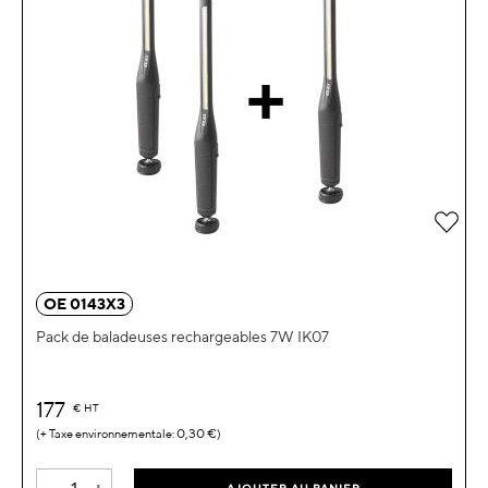
Ajou
OE 0143X3
Pack de baladeuses rechargeables 7W IK07
177
€
HT
0,30 €