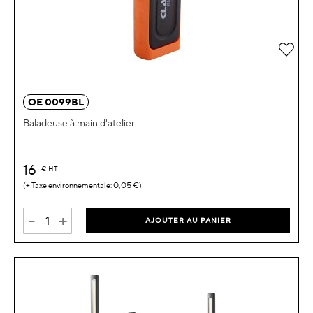
Ajou
OE 0099BL
Baladeuse à main d'atelier
16
€
HT
0,05 €
-
+
AJOUTER AU PANIER