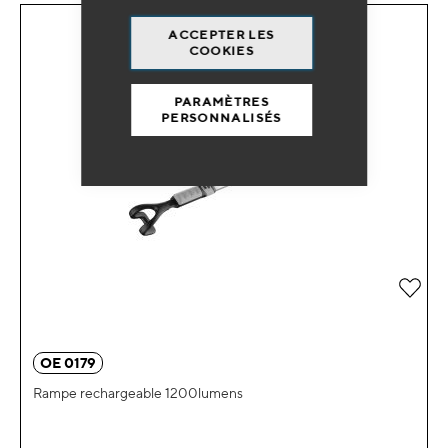
ACCEPTER LES
COOKIES
PARAMÈTRES
PERSONNALISÉS
Ajou
OE 0179
Rampe rechargeable 1200lumens