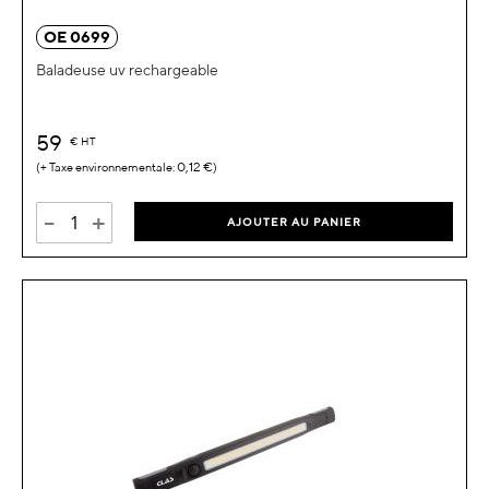
OE 0699
Baladeuse uv rechargeable
59
€
HT
0,12 €
-
+
AJOUTER AU PANIER