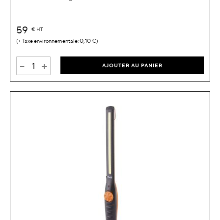
59
€
HT
0,10 €
-
+
AJOUTER AU PANIER