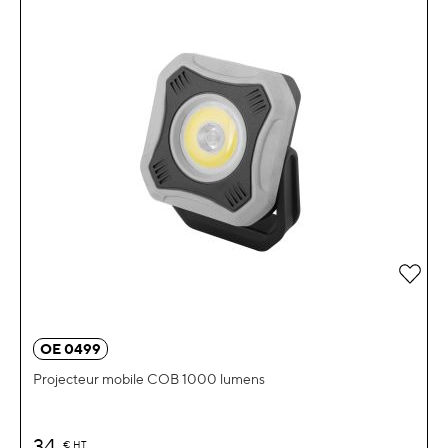
Ajou
OE 0499
Projecteur mobile COB 1000 lumens
34
€
HT