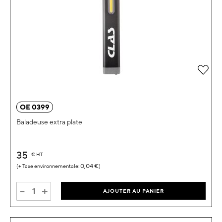
Ajou
OE 0399
Baladeuse extra plate
35
€
HT
0,04 €
-
+
AJOUTER AU PANIER