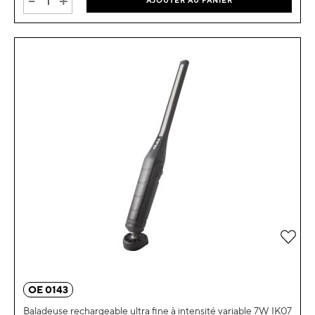
-
+
AJOUTER AU PANIER
Ajou
OE 0143
Baladeuse rechargeable ultra fine à intensité variable 7W IK07