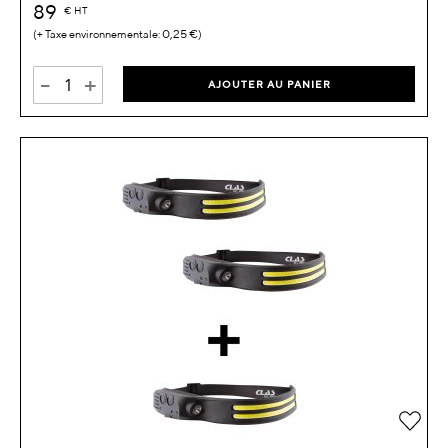
89
€
HT
0,25 €
-
+
AJOUTER AU PANIER
Ajou