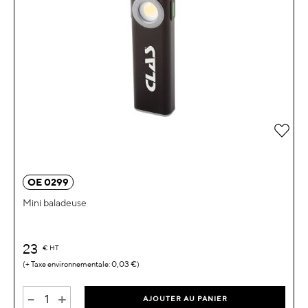
Ajou
OE 0299
Mini baladeuse
23
€
HT
0,03 €
-
+
AJOUTER AU PANIER