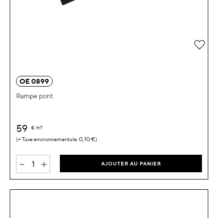
Ajou
OE 0899
Rampe pont
59
€
HT
0,10 €
-
+
AJOUTER AU PANIER