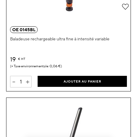
Ajou
OE 0145BL
Baladeuse rechargeable ultra fine à intensité variable
19
€
HT
0,06 €
-
+
AJOUTER AU PANIER