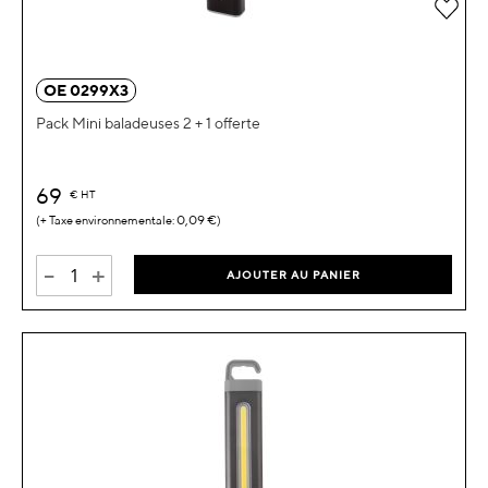
Ajou
OE 0299X3
Pack Mini baladeuses 2 + 1 offerte
69
€
HT
0,09 €
-
+
AJOUTER AU PANIER