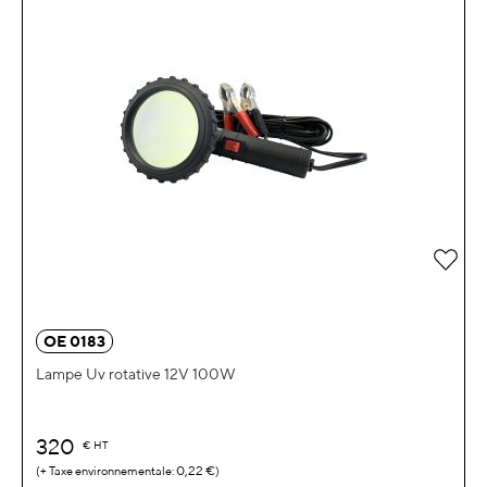
Ajou
OE 0183
Lampe Uv rotative 12V 100W
320
€
HT
0,22 €