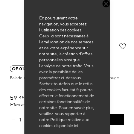
En poursuivant votre
navigation, vous acceptez
l’utilisation des cookies.
Ceux-ci sont nécessaires à
l’amélioration de nos services
Ajou
et de votre expérience sur
notre site, la création d’offres
personnelles ainsi que
l’analyse de notre trafic. Vous
OE 0143R
avez la possibilité de les
paramétrer ci-dessous.
Baladeuse rechargeable ultra fine à intensité variable rouge
Sachez toutefois que le refus
des cookies facultatifs pourra
affecter le fonctionnement de
59
€
HT
certaines fonctionnalités de
0,10 €
notre site. Pour en savoir plus,
veuillez-vous rapporter à
-
+
notre Politique relative aux
AJOUTER AU PANIER
cookies disponible
ici
.