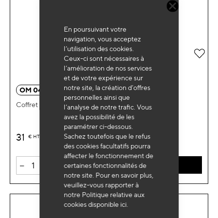
En poursuivant votre
navigation, vous acceptez
l’utilisation des cookies.
Ajou
Ceux-ci sont nécessaires à
l’amélioration de nos services
et de votre expérience sur
notre site, la création d’offres
OM 0489
personnelles ainsi que
Coffret inserts M10x1.50
l’analyse de notre trafic. Vous
avez la possibilité de les
paramétrer ci-dessous.
31
Sachez toutefois que le refus
€
HT
des cookies facultatifs pourra
affecter le fonctionnement de
-
+
certaines fonctionnalités de
AJOUTER AU PANIER
notre site. Pour en savoir plus,
veuillez-vous rapporter à
notre Politique relative aux
cookies disponible
ici
.