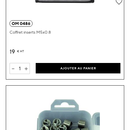
Ajou
OM 0486
Coffret inserts M5x0.8
19
€
HT
-
+
AJOUTER AU PANIER