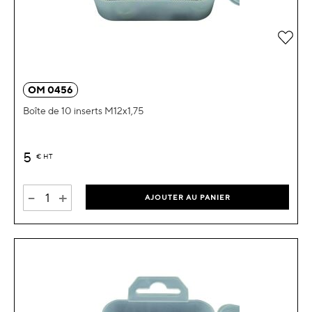
Ajou
OM 0456
Boîte de 10 inserts M12x1,75
5
€
HT
-
+
AJOUTER AU PANIER