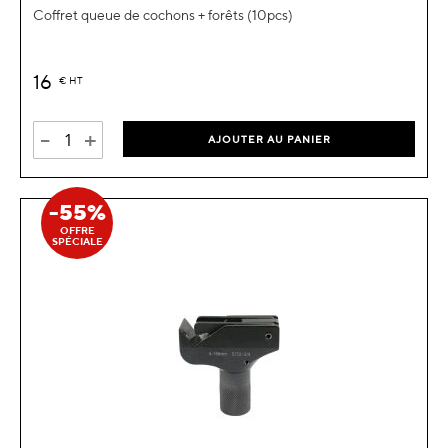
Coffret queue de cochons + forêts (10pcs)
16
€
HT
-
+
AJOUTER AU PANIER
-55%
OFFRE
SPÉCIALE