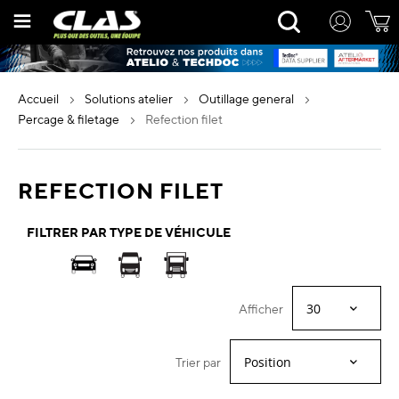
Allez
Rechercher
au
contenu
accueil
solutions atelier
outillage general
percage & filetage
refection filet
REFECTION FILET
FILTRER PAR TYPE DE VÉHICULE
Afficher
Trier par