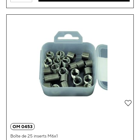
Ajou
OM 0453
Boîte de 25 inserts M6x1