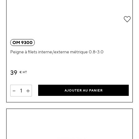
Ajou
OM 9300
Peigne à filets interne/externe métrique 0.8-3.0
39
€
HT
-
+
AJOUTER AU PANIER