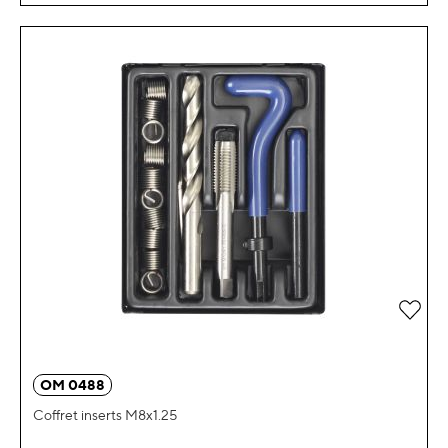
Ajou
OM 0488
Coffret inserts M8x1.25