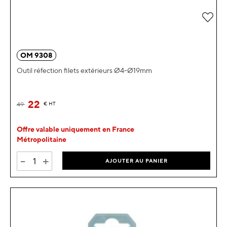
Ajou
OM 9308
Outil réfection filets extérieurs Ø4-Ø19mm
22
49
€
HT
Offre valable uniquement en France
Métropolitaine
-
+
AJOUTER AU PANIER