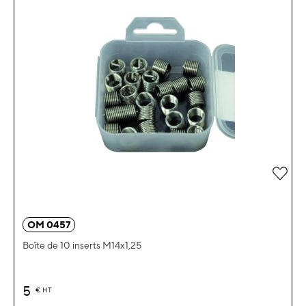
Ajou
OM 0457
Boîte de 10 inserts M14x1,25
5
€
HT