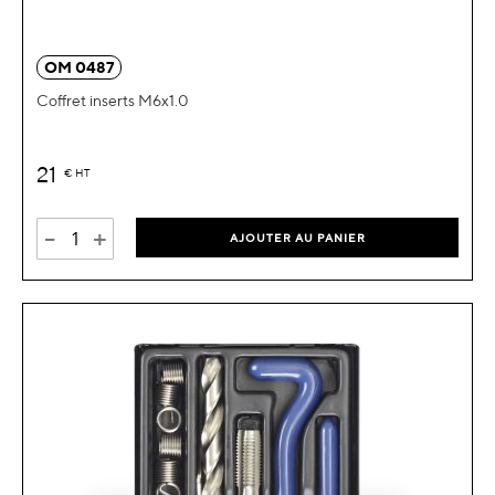
OM 0487
Coffret inserts M6x1.0
21
€
HT
-
+
AJOUTER AU PANIER