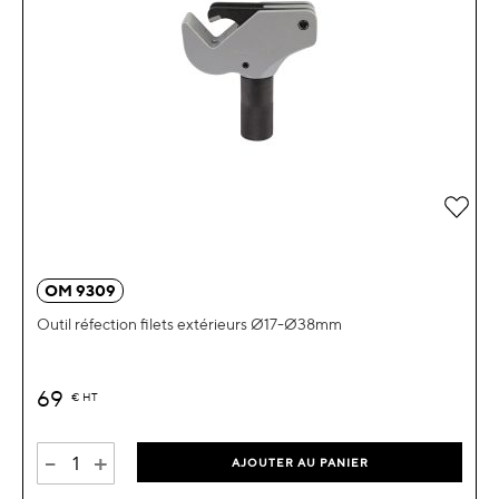
Ajou
OM 9309
Outil réfection filets extérieurs Ø17-Ø38mm
69
€
HT
-
+
AJOUTER AU PANIER