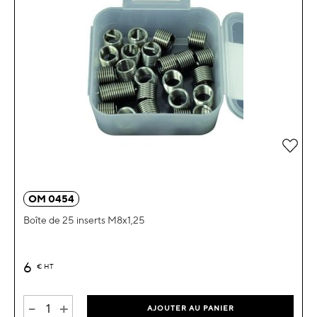
Ajou
OM 0454
Boîte de 25 inserts M8x1,25
6
€
HT
-
+
AJOUTER AU PANIER