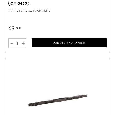
OM 0450
Coffret kit inserts M5-M12
69
€
HT
-
+
AJOUTER AU PANIER