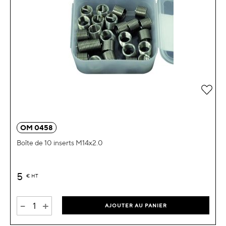
Ajou
OM 0458
Boîte de 10 inserts M14x2.0
5
€
HT
-
+
AJOUTER AU PANIER