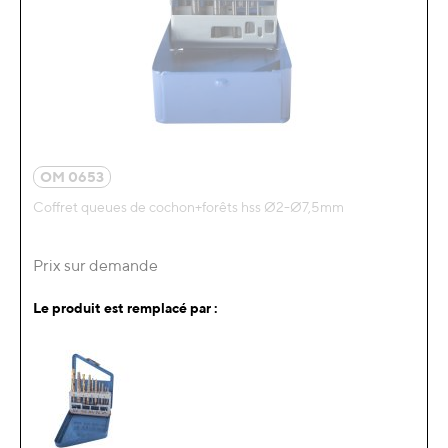
OM 0653
Coffret queues de cochon+forêts hss Ø2-Ø7,5mm
Prix sur demande
Le produit est remplacé par :