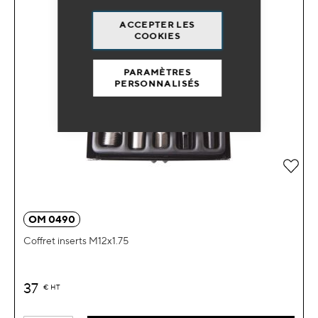
ACCEPTER LES
COOKIES
PARAMÈTRES
PERSONNALISÉS
Ajou
OM 0490
Coffret inserts M12x1.75
37
€
HT