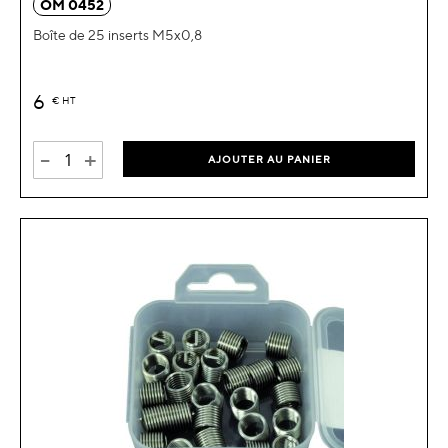
OM 0452
Boîte de 25 inserts M5x0,8
6
€
HT
-
+
AJOUTER AU PANIER