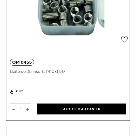
Ajou
OM 0455
Boîte de 25 inserts M10x1,50
6
€
HT
-
+
AJOUTER AU PANIER