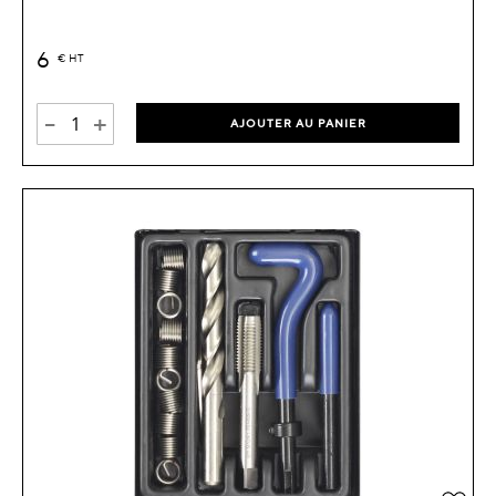
6
€
HT
-
+
AJOUTER AU PANIER