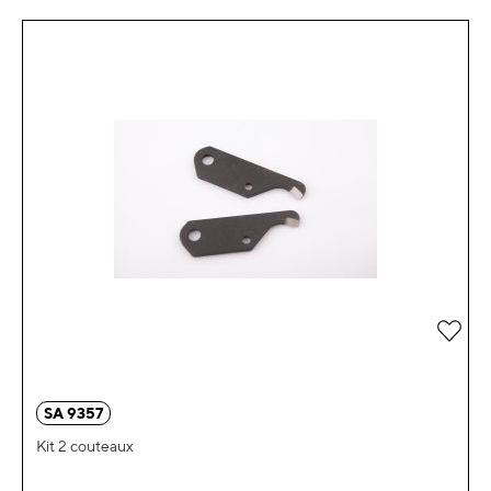
Ajou
SA 9357
Kit 2 couteaux