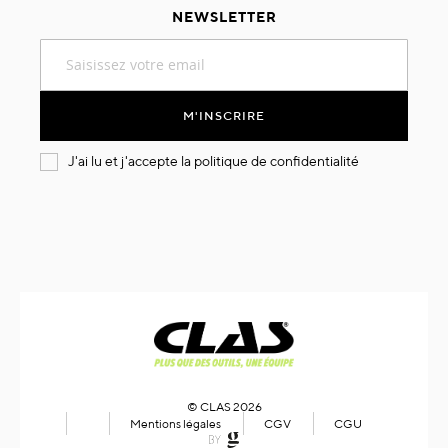
NEWSLETTER
Inscription
à
notre
lettre
M'INSCRIRE
d’information
:
J'ai lu et j'accepte la
politique de confidentialité
© CLAS 2026
Mentions légales
CGV
CGU