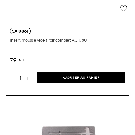
Ajou
SA 0861
Insert mousse vide tiroir complet AC 0801
79
€
HT
-
+
AJOUTER AU PANIER