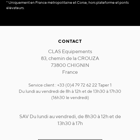
* Uniquement en France métropolitaine et Corse, hors plateforme et ponts
élévateurs.
CONTACT
CLAS Equipements
83, chemin de la CROUZA
73800 CHIGNIN
France
Service client : +33 (0)4 79 72 62 22 Taper 1
Du lundi au vendredi de 8h à 12h et de 13h30 à 17h30
(16h30 le vendredi)
SAV Du lundi au vendredi, de 8h30 à 12h et de
13h30 à 17h