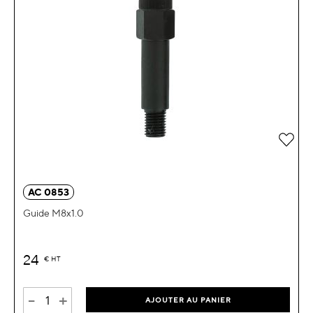
Ajou
AC 0853
Guide M8x1.0
24
€
HT
-
+
AJOUTER AU PANIER