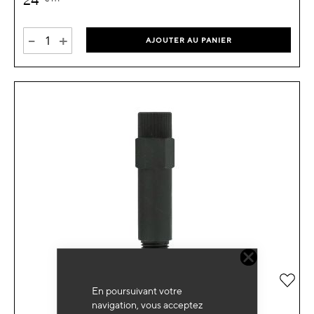
-
+
AJOUTER AU PANIER
Ajou
En poursuivant votre
navigation, vous acceptez