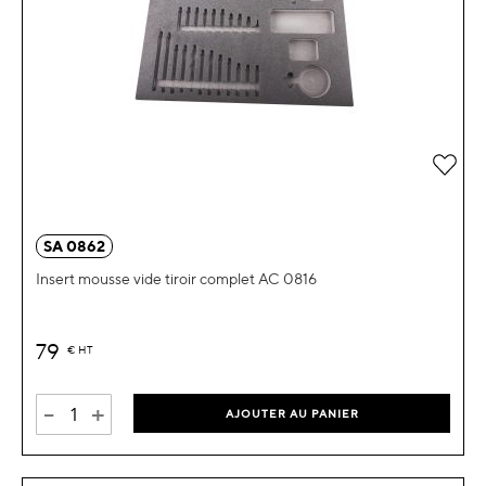
Ajou
SA 0862
Insert mousse vide tiroir complet AC 0816
79
€
HT
-
+
AJOUTER AU PANIER