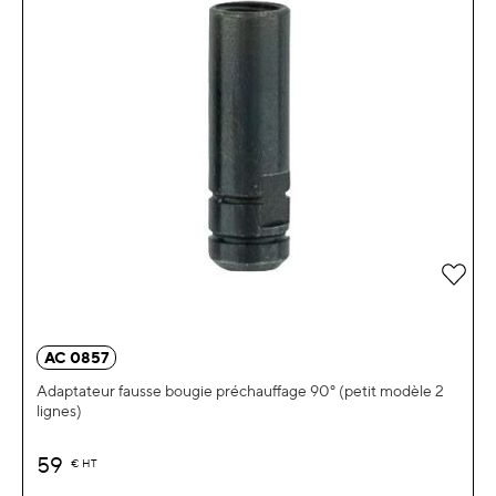
Ajou
AC 0857
Adaptateur fausse bougie préchauffage 90° (petit modèle 2
lignes)
59
€
HT