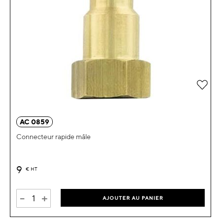
Ajou
AC 0859
Connecteur rapide mâle
9
€
HT
-
+
AJOUTER AU PANIER