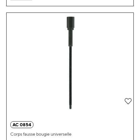
Ajou
AC 0854
Corps fausse bougie universelle