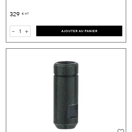
329
€
HT
-
+
AJOUTER AU PANIER
Ajou