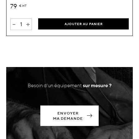
79
€
HT
-
+
AJOUTER AU PANIER
Besoin d'un équipement
sur mesure ?
ENVOYER
MA DEMANDE