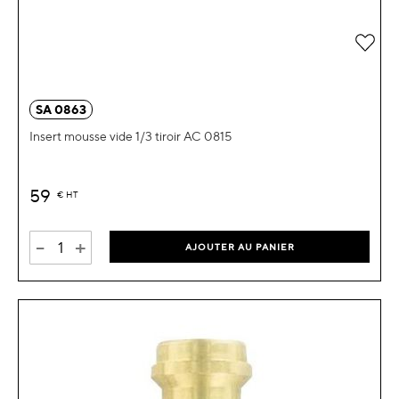
Ajou
SA 0863
Insert mousse vide 1/3 tiroir AC 0815
59
€
HT
-
+
AJOUTER AU PANIER