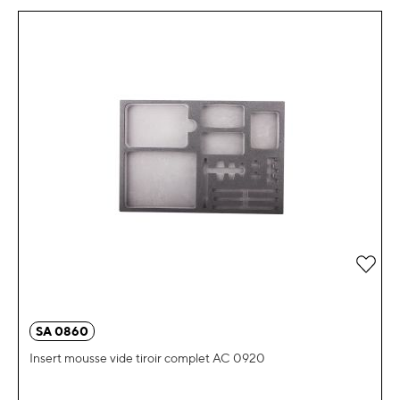
Ajou
SA 0860
Insert mousse vide tiroir complet AC 0920