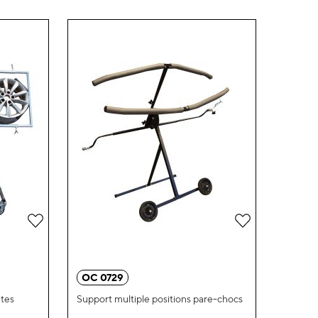
Ajouter
Ajouter
à
à
ma
ma
OC 0729
liste
liste
ntes
Support multiple positions pare-chocs