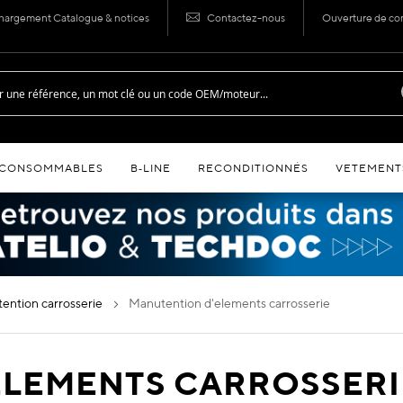
hargement Catalogue & notices
Contactez-nous
Ouverture de c
CONSOMMABLES
B‑LINE
RECONDITIONNÉS
VETEMENT
tention carrosserie
manutention d'elements carrosserie
ELEMENTS CARROSSERI