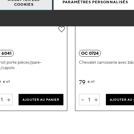
PARAMÈTRES PERSONNALISÉS
COOKIES
Ajouter
à
ma
 6041
OC 0724
liste
iot porte pièces/pare-
Chevalet carrosserie avec bâ
e/capots
d’envie
9
79
€
HT
€
HT
+
-
+
AJOUTER AU PANIER
AJOUTER AU 