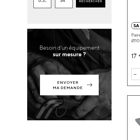
RECHERCHER
SA
Pair
Ø1
Besoin d'un équipement
sur mesure ?
17
-
ENVOYER
MA DEMANDE