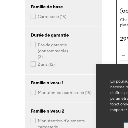
Famille de base
OC
articles
carrosserie
15
Char
plat
Durée de garantie
29
pas de garantie
(consommable)
-
articles
3
articles
2 ans
12
En poursui
Famille niveau 1
nécessaire
articles
manutention carrosserie
d’offres p
15
paramétrer
fonctionne
rapporter 
Famille niveau 2
manutention d'elements
carrosserie