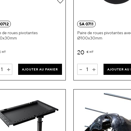
à
ma
 0712
SA 0711
liste
e de roues pivotantes
Paire de roues pivotantes avec
00x30mm
Ø100x30mm
d’envie
20
€
HT
€
HT
+
-
+
AJOUTER AU PANIER
AJOUTER AU 