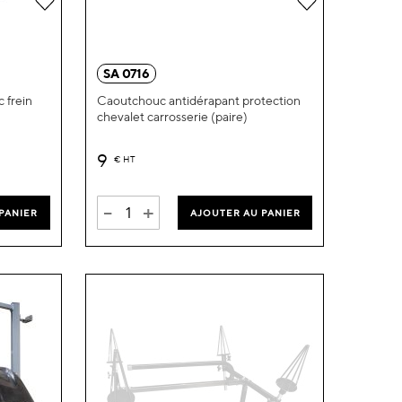
à
à
ma
ma
SA 0716
liste
liste
 frein
Caoutchouc antidérapant protection
chevalet carrosserie (paire)
d’envie
d’envie
9
€
HT
-
+
PANIER
AJOUTER AU PANIER