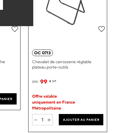
Ajouter
Ajouter
à
à
ma
ma
OC 0713
liste
liste
che
Chevalet de carrosserie réglable
plateau porte-outils
d’envie
d’envie
99
210
€
HT
Offre valable
PANIER
uniquement en France
Métropolitaine
-
+
AJOUTER AU PANIER