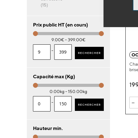
articles
15
Prix public HT (en cours)
9.00€ - 399.00€
-
RECHERCHER
OC
Char
bris
Capacité max (Kg)
19
0.00kg - 150.00kg
-
-
RECHERCHER
Hauteur min.