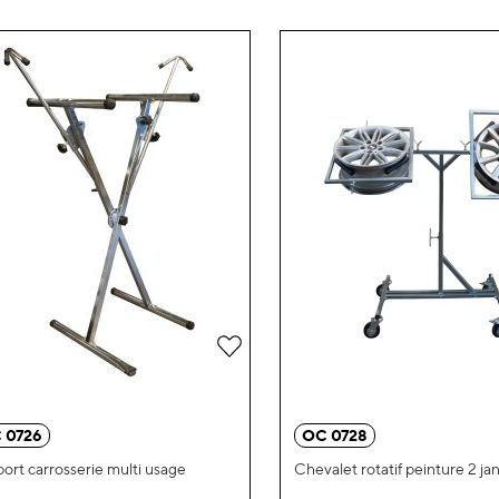
Ajouter
à
ma
 0726
OC 0728
liste
ort carrosserie multi usage
Chevalet rotatif peinture 2 ja