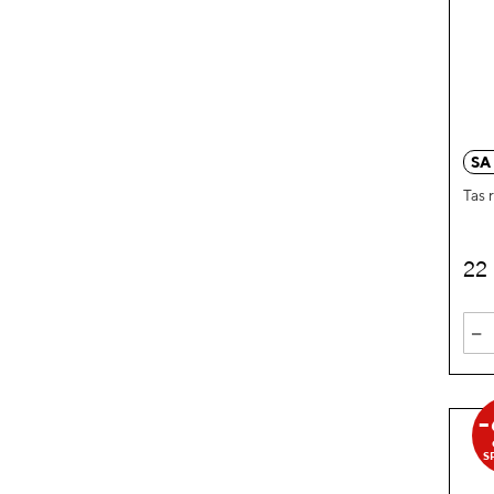
SA
Tas
22
-
S