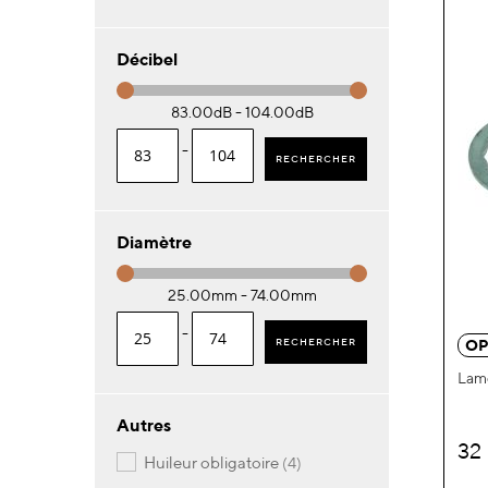
Décibel
83.00dB - 104.00dB
-
RECHERCHER
Diamètre
25.00mm - 74.00mm
-
RECHERCHER
OP
Lame
Autres
32
articles
huileur obligatoire
4