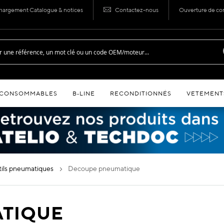
hargement Catalogue & notices
Contactez-nous
Ouverture de c
CONSOMMABLES
B‑LINE
RECONDITIONNÉS
VETEMENT
utils pneumatiques
decoupe pneumatique
TIQUE