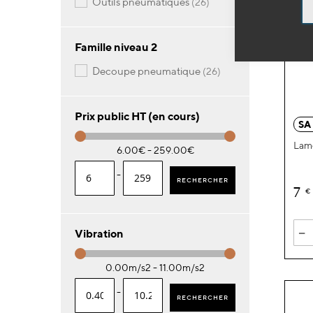
articles
outils pneumatiques
26
Famille niveau 2
articles
decoupe pneumatique
26
Prix public HT (en cours)
SA 
Lame
6.00€ - 259.00€
-
RECHERCHER
7
€
-
Vibration
0.00m/s2 - 11.00m/s2
-
RECHERCHER