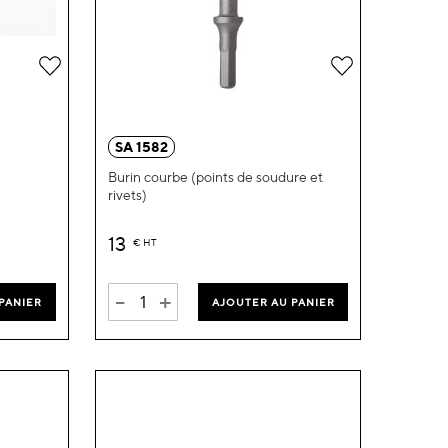
Ajouter
Ajouter
à
à
ma
ma
SA 1582
liste
liste
Burin courbe (points de soudure et
rivets)
d’envie
d’envie
13
€
HT
-
+
PANIER
AJOUTER AU PANIER