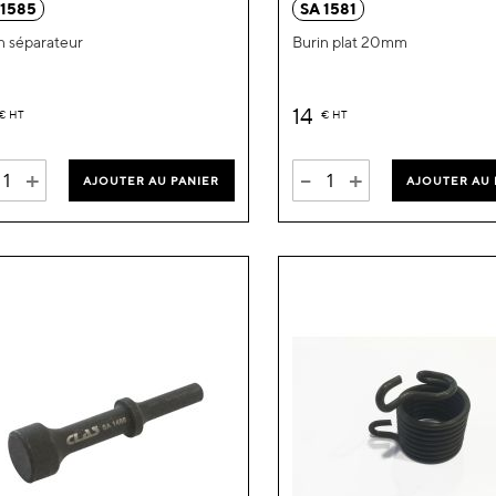
 1585
SA 1581
liste
n séparateur
Burin plat 20mm
d’envie
14
€
HT
€
HT
+
-
+
AJOUTER AU PANIER
AJOUTER AU 