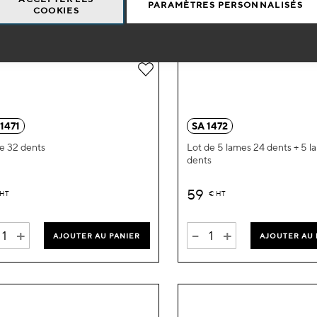
PARAMÈTRES PERSONNALISÉS
COOKIES
Ajouter
à
ma
1471
SA 1472
liste
 32 dents
Lot de 5 lames 24 dents + 5 l
dents
d’envie
59
HT
€
HT
+
-
+
AJOUTER AU PANIER
AJOUTER AU 