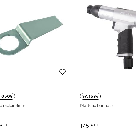
Ajouter
à
ma
 0508
SA 1586
liste
 racloir 8mm
Marteau burineur
d’envie
175
€
HT
€
HT