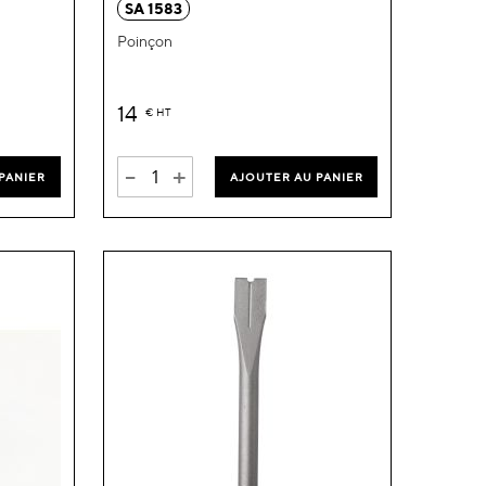
SA 1583
liste
liste
Poinçon
d’envie
d’envie
14
€
HT
-
+
PANIER
AJOUTER AU PANIER