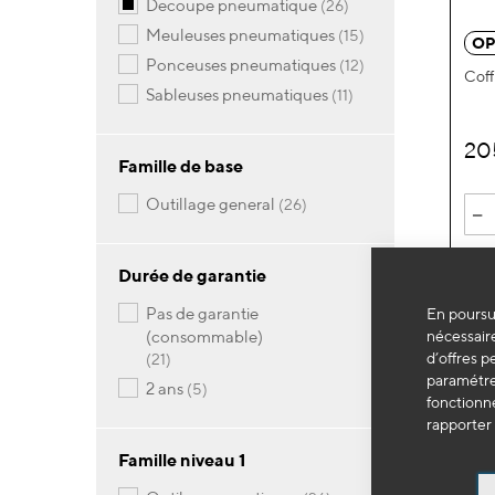
articles
decoupe pneumatique
26
articles
meuleuses pneumatiques
15
OP
articles
ponceuses pneumatiques
12
Coff
articles
sableuses pneumatiques
11
20
Famille de base
articles
outillage general
26
-
Durée de garantie
pas de garantie
En poursui
nécessaire
(consommable)
d’offres p
articles
21
paramétrer
articles
2 ans
5
fonctionne
rapporter 
Famille niveau 1