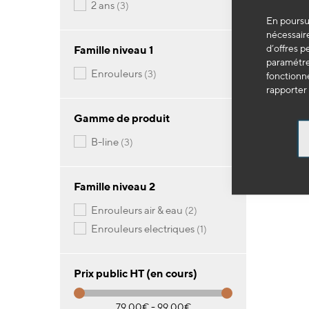
articles
2 ans
3
En poursui
OP
nécessaire
Enr
d’offres p
Famille niveau 1
paramétrer
articles
enrouleurs
3
fonctionne
rapporter 
79
Gamme de produit
-
articles
b-line
3
Famille niveau 2
articles
enrouleurs air & eau
2
article
enrouleurs electriques
1
Prix public HT (en cours)
79.00€ - 99.00€