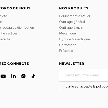
ROPOS DE NOUS
NOS PRODUITS
ociété
equipement d'atelier
os
outillage général
re réseau de distribution
outillage à main
ntie / pièces
mécanique
 recrute
hybride & électrique
carrosserie
présentoirs
TEZ CONNECTÉ
NEWSLETTER
Inscription
à
notre
lettre
J'ai lu et j'accepte la
politiqu
d’information
: