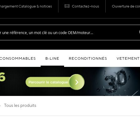
hargement Catalogue & notices
Contactez-nous
Ouverture de c
CONSOMMABLES
B‑LINE
RECONDITIONNÉS
VETEMENT
tous les produits