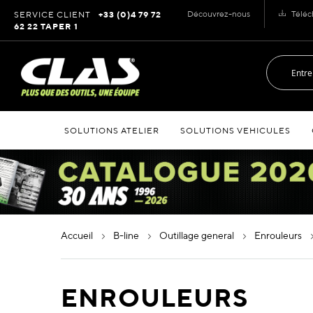
Allez
Découvrez-nous
Téléc
SERVICE CLIENT
+33 (0)4 79 72
au
62 22 TAPER 1
contenu
SOLUTIONS ATELIER
SOLUTIONS VEHICULES
accueil
b-line
outillage general
enrouleurs
ENROULEURS