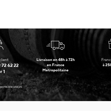
client
Livraison en 48h à 72h
Franc
 72 62 22
en France
à 25
Métropolitaine
r 1
 ponts élévateurs.