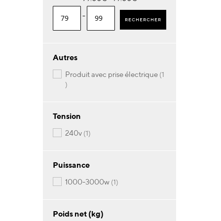
-
RECHERCHER
Autres
produit avec prise électrique
1
article
Tension
article
240v
1
Puissance
article
1000-3000w
1
Poids net (kg)