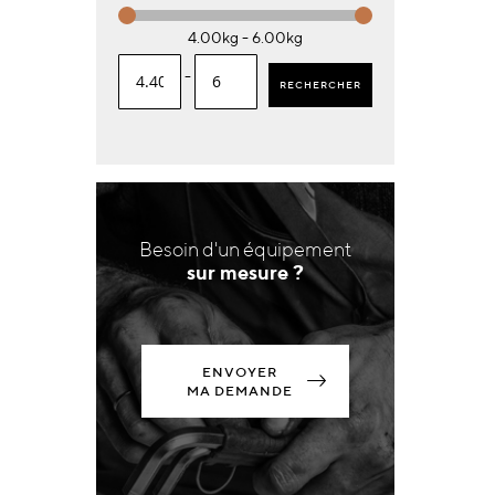
4.00kg - 6.00kg
-
RECHERCHER
Besoin d'un équipement
sur mesure ?
ENVOYER
MA DEMANDE