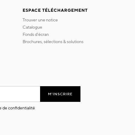
ESPACE TÉLÉCHARGEMENT
trouver une notice
catalogue
fonds d'écran
brochures, sélections & solutions
M'INSCRIRE
e de confidentialité