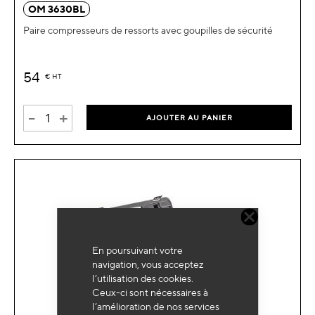
OM 3630BL
Paire compresseurs de ressorts avec goupilles de sécurité
54
€
HT
-
+
AJOUTER AU PANIER
En poursuivant votre
navigation, vous acceptez
l’utilisation des cookies.
Ceux-ci sont nécessaires à
l’amélioration de nos services