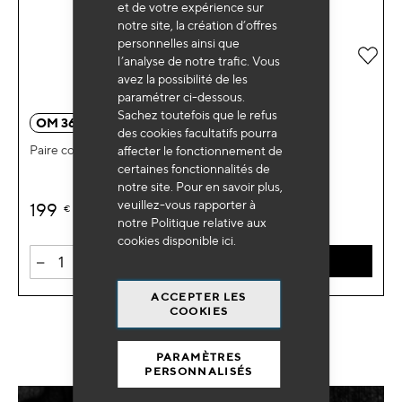
et de votre expérience sur
notre site, la création d’offres
personnelles ainsi que
Ajou
l’analyse de notre trafic. Vous
avez la possibilité de les
paramétrer ci-dessous.
Sachez toutefois que le refus
OM 3637BL
des cookies facultatifs pourra
Paire compresseurs de ressorts
affecter le fonctionnement de
certaines fonctionnalités de
notre site. Pour en savoir plus,
veuillez-vous rapporter à
199
€
HT
notre Politique relative aux
cookies disponible
ici
.
-
+
AJOUTER AU PANIER
ACCEPTER LES
COOKIES
PARAMÈTRES
PERSONNALISÉS