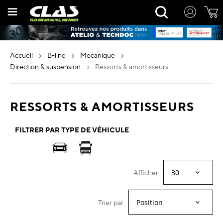
Allez
Rechercher
au
contenu
accueil
b-line
mecanique
direction & suspension
ressorts & amortisseurs
RESSORTS & AMORTISSEURS
FILTRER PAR TYPE DE VÉHICULE
Afficher
Trier par