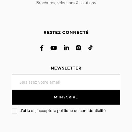
brochures, sélections & solutions
RESTEZ CONNECTÉ
NEWSLETTER
Inscription
à
notre
lettre
M'INSCRIRE
d’information
:
J'ai lu et j'accepte la
politique de confidentialité