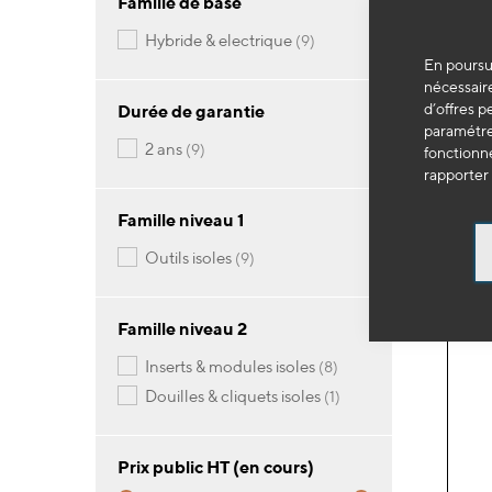
Famille de base
articles
hybride & electrique
9
OE
En poursui
Coff
nécessaire
hybr
d’offres p
Durée de garantie
paramétrer
39
articles
2 ans
9
fonctionne
rapporter 
-
Famille niveau 1
articles
outils isoles
9
Famille niveau 2
articles
inserts & modules isoles
8
article
douilles & cliquets isoles
1
Prix public HT (en cours)