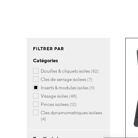
FILTRER PAR
Catégories
articles
douilles & cliquets isoles
82
articles
cles de serrage isolees
7
articles
inserts & modules isoles
9
articles
vissage isoles
48
articles
pinces isolees
12
cles dynamometriques isolees
articles
4