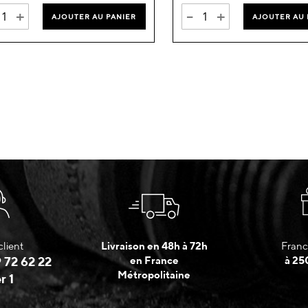
+
-
+
AJOUTER AU PANIER
AJOUTER AU 
client
Livraison en 48h à 72h
Franc
 72 62 22
en France
à 25
Métropolitaine
r 1