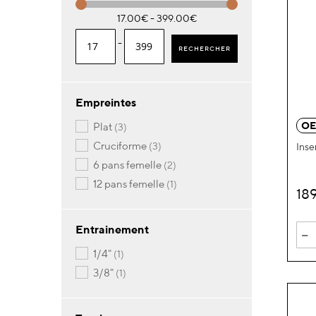
17.00€ - 399.00€
-
RECHERCHER
Empreintes
OE
articles
plat
3
articles
cruciforme
3
Inse
articles
6 pans femelle
2
article
12 pans femelle
1
18
Entrainement
-
article
1/4"
1
article
3/8"
1