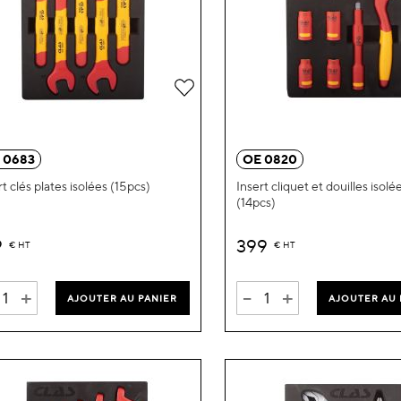
Ajouter
à
ma
 0683
OE 0820
liste
rt clés plates isolées (15pcs)
Insert cliquet et douilles isolé
(14pcs)
d’envie
9
399
€
HT
€
HT
+
-
+
AJOUTER AU PANIER
AJOUTER AU 