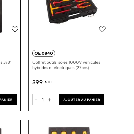
Ajouter
Ajouter
à
à
ma
ma
OE 0840
liste
liste
es 3/8"
Coffret outils isolés 1000V véhicules
hybrides et électriques (27pcs)
d’envie
d’envie
399
€
HT
-
+
PANIER
AJOUTER AU PANIER