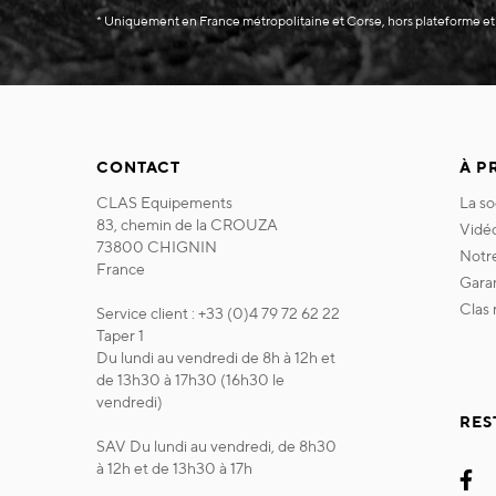
* Uniquement en France métropolitaine et Corse, hors plateforme et
CONTACT
À P
CLAS Equipements
la s
83, chemin de la CROUZA
vidé
73800 CHIGNIN
not
France
gara
clas
Service client : +33 (0)4 79 72 62 22
Taper 1
Du lundi au vendredi de 8h à 12h et
de 13h30 à 17h30 (16h30 le
vendredi)
RES
SAV Du lundi au vendredi, de 8h30
à 12h et de 13h30 à 17h