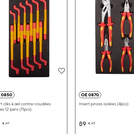
Ajouter
à
ma
 0850
OE 0870
liste
rt clés à œil contre-coudées
Insert pinces isolées (4pcs)
ées 12 pans (11pcs)
d’envie
9
89
€
HT
€
HT