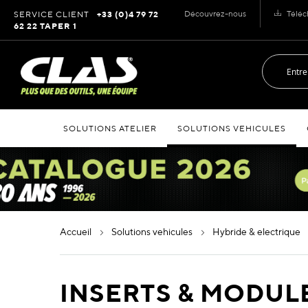
Allez
Découvrez-nous
Téléc
SERVICE CLIENT
+33 (0)4 79 72
au
62 22 TAPER 1
contenu
SOLUTIONS ATELIER
SOLUTIONS VEHICULES
accueil
solutions vehicules
hybride & electrique
INSERTS & MODUL