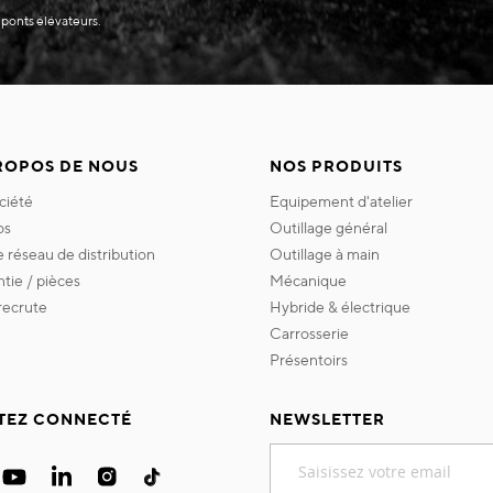
 ponts élévateurs.
ROPOS DE NOUS
NOS PRODUITS
ociété
equipement d'atelier
os
outillage général
re réseau de distribution
outillage à main
ntie / pièces
mécanique
 recrute
hybride & électrique
carrosserie
présentoirs
TEZ CONNECTÉ
NEWSLETTER
Inscription
à