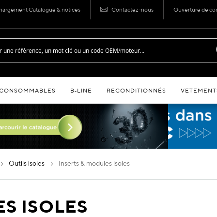
hargement Catalogue & notices
Contactez-nous
Ouverture de c
CONSOMMABLES
B‑LINE
RECONDITIONNÉS
VETEMENT
outils isoles
inserts & modules isoles
ES ISOLES