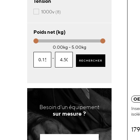
Tension
articles
1000v
8
Poids net (kg)
0.00kg - 5.00kg
-
RECHERCHER
OE
Besoin d'un équipement
Inse
sur mesure ?
isol
17