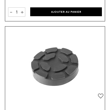
-
+
AJOUTER AU PANIER
Ajou