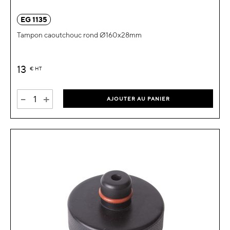
EG 1135
Tampon caoutchouc rond Ø160x28mm
13
€
HT
-
+
AJOUTER AU PANIER