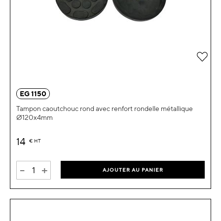
Ajou
EG 1150
Tampon caoutchouc rond avec renfort rondelle métallique
Ø120x4mm
14
€
HT
-
+
AJOUTER AU PANIER