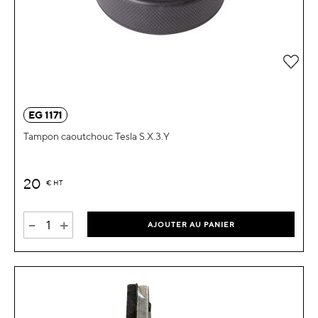
Ajou
EG 1171
Tampon caoutchouc Tesla S.X.3.Y
20
€
HT
-
+
AJOUTER AU PANIER