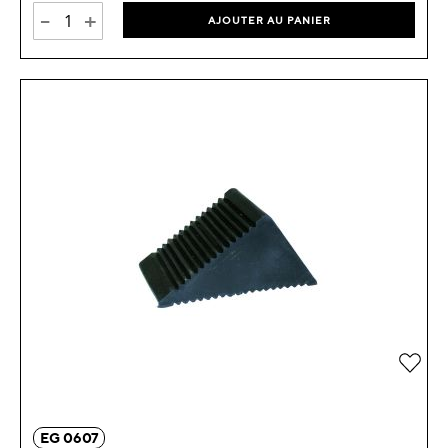
-
+
AJOUTER AU PANIER
Ajou
EG 0607