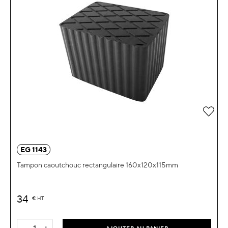
Ajou
EG 1143
Tampon caoutchouc rectangulaire 160x120x115mm
34
€
HT