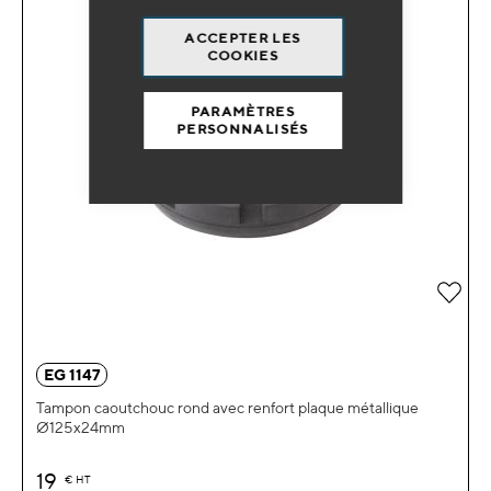
ACCEPTER LES
COOKIES
PARAMÈTRES
PERSONNALISÉS
Ajou
EG 1147
Tampon caoutchouc rond avec renfort plaque métallique
Ø125x24mm
19
€
HT