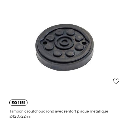
Ajou
EG 1151
Tampon caoutchouc rond avec renfort plaque métallique
Ø120x22mm