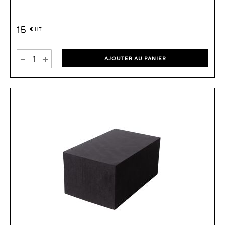
15
€
HT
-
+
AJOUTER AU PANIER