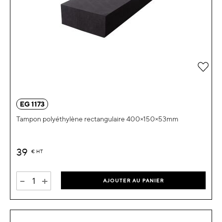
Ajou
EG 1173
Tampon polyéthylène rectangulaire 400×150×53mm
39
€
HT
-
+
AJOUTER AU PANIER