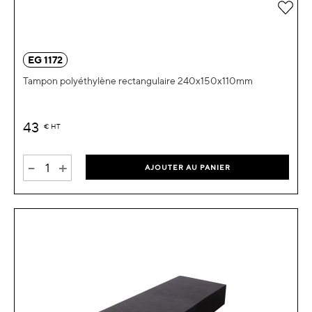
Ajou
EG 1172
Tampon polyéthylène rectangulaire 240x150x110mm
43
€
HT
-
+
AJOUTER AU PANIER