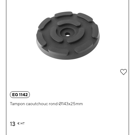
Ajou
EG 1142
Tampon caoutchouc rond Ø143x25mm
13
€
HT