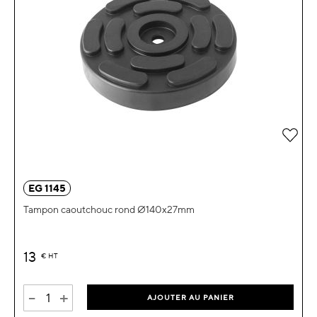
Ajou
EG 1145
Tampon caoutchouc rond Ø140x27mm
13
€
HT
-
+
AJOUTER AU PANIER