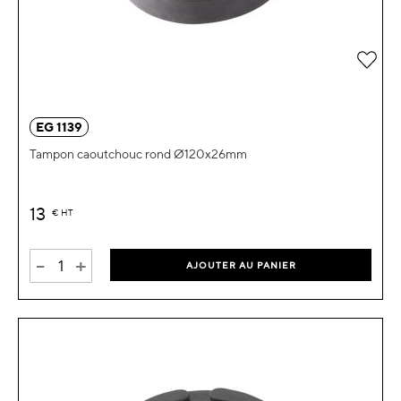
Ajou
EG 1139
Tampon caoutchouc rond Ø120x26mm
13
€
HT
-
+
AJOUTER AU PANIER