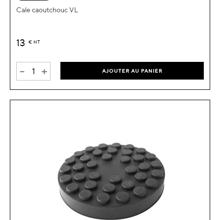
Cale caoutchouc VL
13
€
HT
-
+
AJOUTER AU PANIER