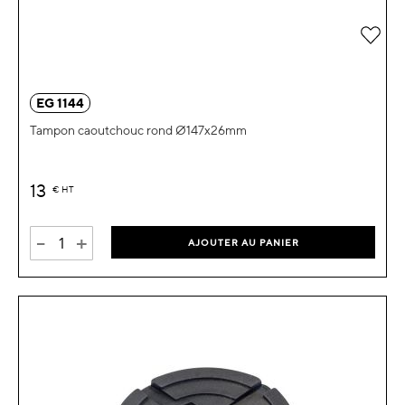
Ajou
EG 1144
Tampon caoutchouc rond Ø147x26mm
13
€
HT
-
+
AJOUTER AU PANIER