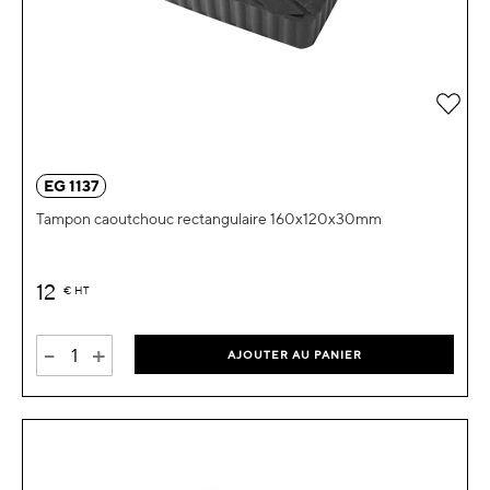
Ajou
EG 1137
Tampon caoutchouc rectangulaire 160x120x30mm
12
€
HT
-
+
AJOUTER AU PANIER