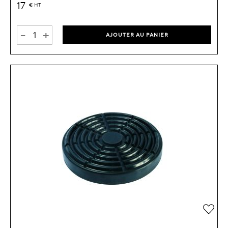
17
€
HT
-
+
AJOUTER AU PANIER
Ajou