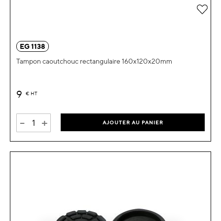
Ajou
EG 1138
Tampon caoutchouc rectangulaire 160x120x20mm
9
€
HT
-
+
AJOUTER AU PANIER