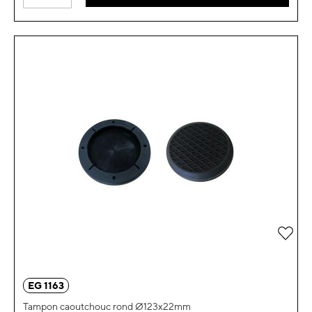
Ajou
EG 1163
Tampon caoutchouc rond Ø123x22mm