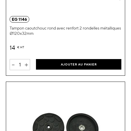
EG 1146
Tampon caoutchouc rond avec renfort 2 rondelles métalliques
Ø120x32mm
14
€
HT
-
+
AJOUTER AU PANIER