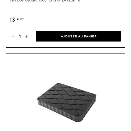
Tampon caoutchouc rond Ø124x26mm
13
€
HT
-
+
AJOUTER AU PANIER