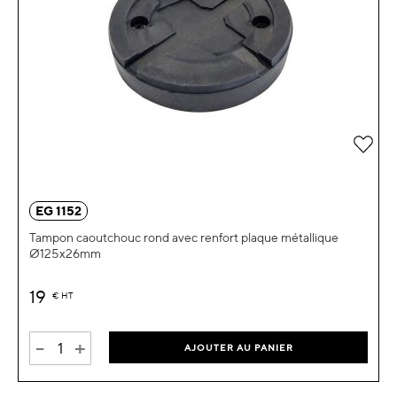
Ajou
EG 1152
Tampon caoutchouc rond avec renfort plaque métallique
Ø125x26mm
19
€
HT
-
+
AJOUTER AU PANIER