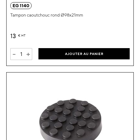
EG 1140
Tampon caoutchouc rond Ø98x21mm
13
€
HT
-
+
AJOUTER AU PANIER