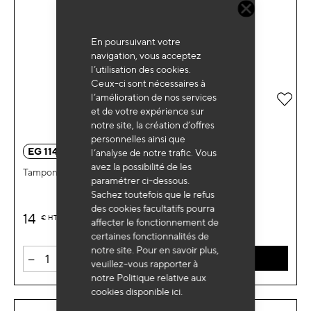
En poursuivant votre
navigation, vous acceptez
l’utilisation des cookies.
Ceux-ci sont nécessaires à
l’amélioration de nos services
Ajou
et de votre expérience sur
notre site, la création d’offres
personnelles ainsi que
EG 1148
l’analyse de notre trafic. Vous
avez la possibilité de les
Tampon caoutchouc rond Ø130x10mm
paramétrer ci-dessous.
Sachez toutefois que le refus
des cookies facultatifs pourra
14
€
HT
affecter le fonctionnement de
certaines fonctionnalités de
notre site. Pour en savoir plus,
-
+
AJOUTER AU PANIER
veuillez-vous rapporter à
notre Politique relative aux
cookies disponible
ici
.