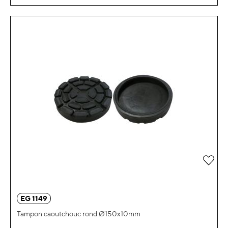
Ajou
EG 1149
Tampon caoutchouc rond Ø150x10mm