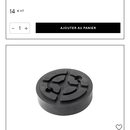
14
€
HT
-
+
AJOUTER AU PANIER
Ajou