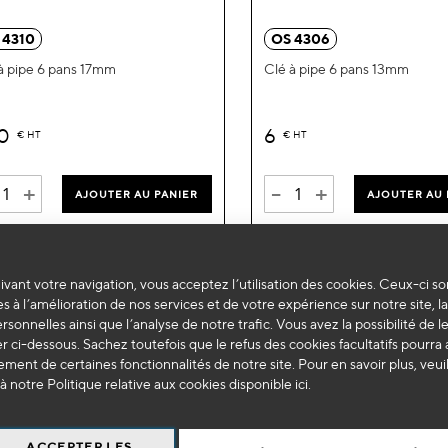
ma
 4310
OS 4306
liste
à pipe 6 pans 17mm
Clé à pipe 6 pans 13mm
d’envie
60
6
€
HT
€
HT
+
-
+
AJOUTER AU PANIER
AJOUTER AU 
vant votre navigation, vous acceptez l’utilisation des cookies. Ceux-ci so
s à l’amélioration de nos services et de votre expérience sur notre site, l
ersonnelles ainsi que l’analyse de notre trafic. Vous avez la possibilité de l
 ci-dessous. Sachez toutefois que le refus des cookies facultatifs pourra a
ment de certaines fonctionnalités de notre site. Pour en savoir plus, veui
à notre Politique relative aux cookies disponible
ici
.
ACCEPTER LES