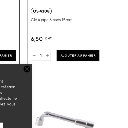
ma
ma
OS 4308
liste
liste
Clé à pipe 6 pans 15mm
d’envie
d’envie
6,80
€
HT
-
+
PANIER
AJOUTER AU PANIER
nt
a création
es
ffecter le
llez-vous