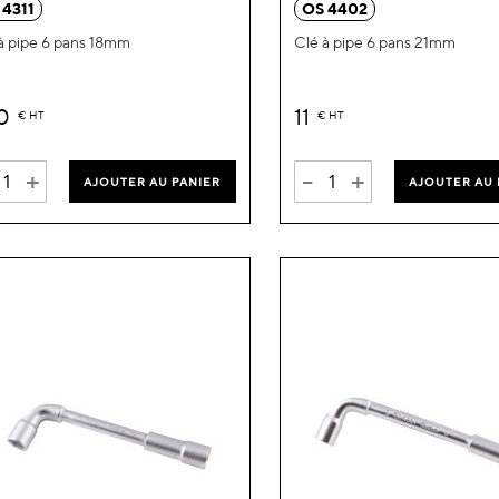
 4311
OS 4402
liste
à pipe 6 pans 18mm
Clé à pipe 6 pans 21mm
d’envie
10
11
€
HT
€
HT
+
-
+
AJOUTER AU PANIER
AJOUTER AU 