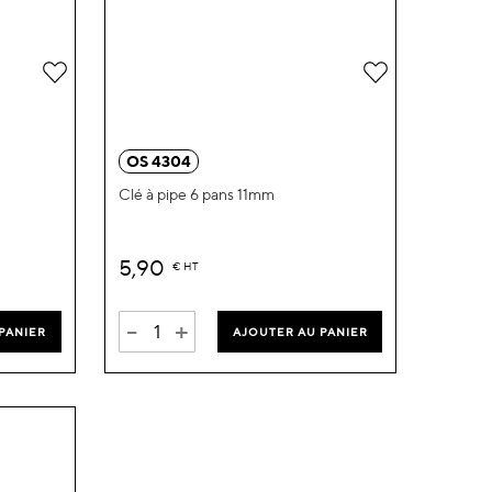
Ajouter
Ajouter
à
à
ma
ma
OS 4304
liste
liste
Clé à pipe 6 pans 11mm
d’envie
d’envie
5,90
€
HT
-
+
PANIER
AJOUTER AU PANIER