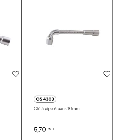
Ajouter
Ajouter
à
à
ma
ma
OS 4303
liste
liste
Clé à pipe 6 pans 10mm
d’envie
d’envie
5,70
€
HT