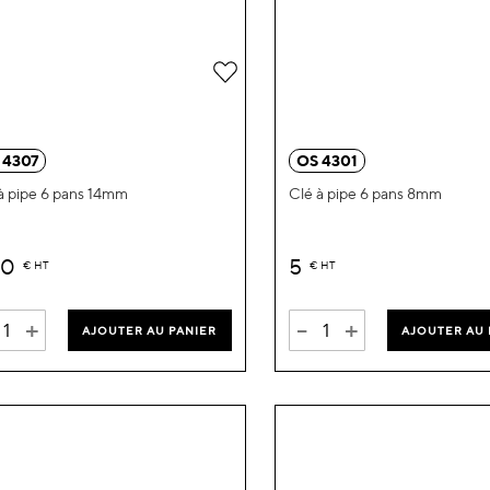
Ajouter
à
ma
 4307
OS 4301
liste
à pipe 6 pans 14mm
Clé à pipe 6 pans 8mm
d’envie
60
5
€
HT
€
HT
+
-
+
AJOUTER AU PANIER
AJOUTER AU 