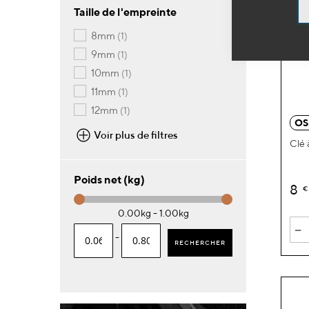
Taille de l'empreinte
article
8mm
1
article
9mm
1
article
10mm
1
article
11mm
1
article
12mm
1
OS
Voir plus de filtres
Clé 
Poids net (kg)
8
€
0.00kg - 1.00kg
-
-
RECHERCHER