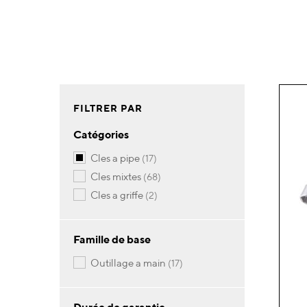
FILTRER PAR
Catégories
articles
cles a pipe
17
articles
cles mixtes
68
articles
cles a griffe
2
Famille de base
articles
outillage a main
17