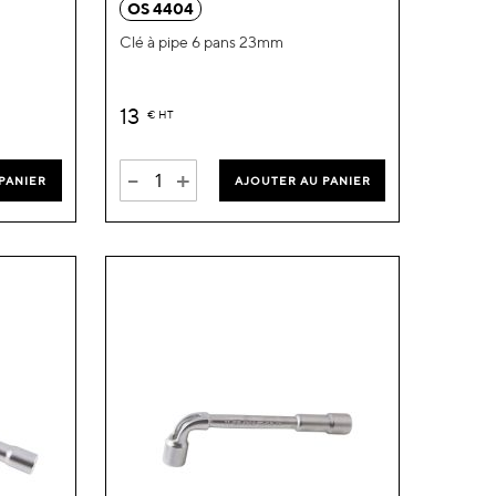
OS 4404
liste
liste
Clé à pipe 6 pans 23mm
d’envie
d’envie
13
€
HT
-
+
PANIER
AJOUTER AU PANIER