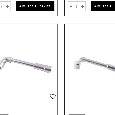
+
-
+
AJOUTER AU PANIER
AJOUTER AU 
Ajouter
à
ma