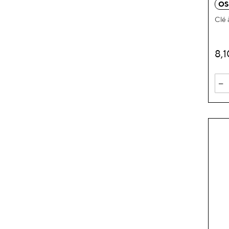
OS
Clé 
8,
-