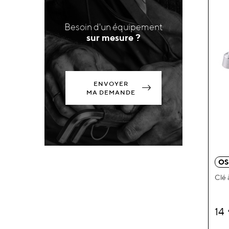
Besoin d'un équipement
sur mesure ?
ENVOYER
MA DEMANDE
OS
Clé 
14