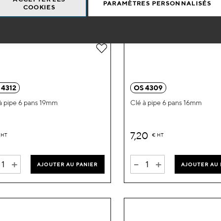
PARAMÈTRES PERSONNALISÉS
COOKIES
Ajouter
à
ma
 4312
OS 4309
liste
à pipe 6 pans 19mm
Clé à pipe 6 pans 16mm
d’envie
7,20
HT
€
HT
+
-
+
AJOUTER AU PANIER
AJOUTER AU 