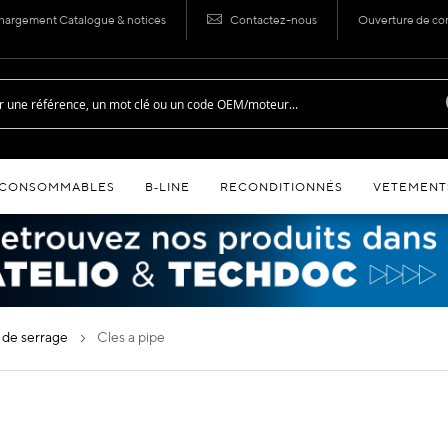
hargement Catalogue & notices
Contactez-nous
Ouverture de c
CONSOMMABLES
B‑LINE
RECONDITIONNÉS
VETEMENT
s de serrage
cles a pipe