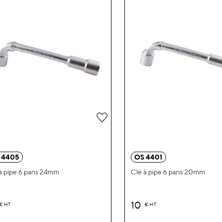
Ajouter
à
ma
 4405
OS 4401
liste
à pipe 6 pans 24mm
Clé à pipe 6 pans 20mm
d’envie
10
€
HT
€
HT