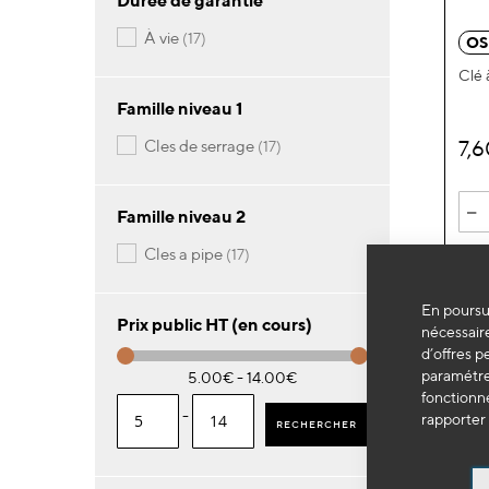
Durée de garantie
articles
à vie
17
OS
Clé 
Famille niveau 1
7,
articles
cles de serrage
17
-
Famille niveau 2
articles
cles a pipe
17
En poursui
Prix public HT (en cours)
nécessaire
d’offres p
paramétrer
5.00€ - 14.00€
fonctionne
-
rapporter 
RECHERCHER