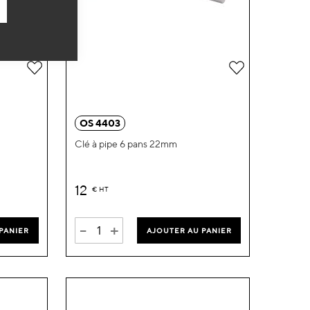
Ajouter
Ajouter
à
à
ma
ma
OS 4403
liste
liste
Clé à pipe 6 pans 22mm
d’envie
d’envie
12
€
HT
-
+
PANIER
AJOUTER AU PANIER