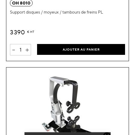
OH 8010
Support disques / moyeux / tambours de freins PL
3 390
€
HT
-
+
AJOUTER AU PANIER