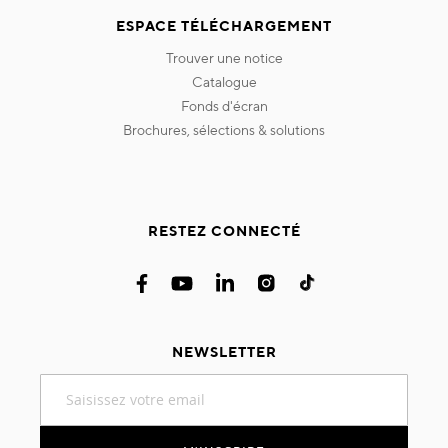
ESPACE TÉLÉCHARGEMENT
trouver une notice
catalogue
fonds d'écran
brochures, sélections & solutions
RESTEZ CONNECTÉ
NEWSLETTER
Inscription
à
notre
lettre