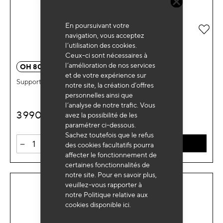
En poursuivant votre
Ajou
navigation, vous acceptez
l’utilisation des cookies.
Ceux-ci sont nécessaires à
l’amélioration de nos services
OH 8004
et de votre expérience sur
Support moyeu et tambour PL remorque basse
notre site, la création d’offres
personnelles ainsi que
l’analyse de notre trafic. Vous
3 990
avez la possibilité de les
€
HT
paramétrer ci-dessous.
Sachez toutefois que le refus
-
+
AJOUTER AU PANIER
des cookies facultatifs pourra
affecter le fonctionnement de
certaines fonctionnalités de
notre site. Pour en savoir plus,
veuillez-vous rapporter à
notre Politique relative aux
cookies disponible
ici
.