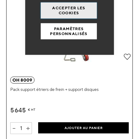
ACCEPTER LES
COOKIES
PARAMÈTRES
PERSONNALISÉS
Ajou
OH 8009
Pack support étriers de frein + support disques
5 645
€
HT
-
+
AJOUTER AU PANIER