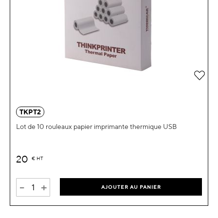
Ajou
TKPT2
Lot de 10 rouleaux papier imprimante thermique USB
20
€
HT
-
+
AJOUTER AU PANIER