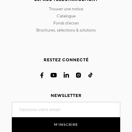
trouver une notice
catalogue
fonds d'écran
brochures, sélections & solutions
RESTEZ CONNECTÉ
NEWSLETTER
Inscription
à
notre
lettre
M'INSCRIRE
d’information