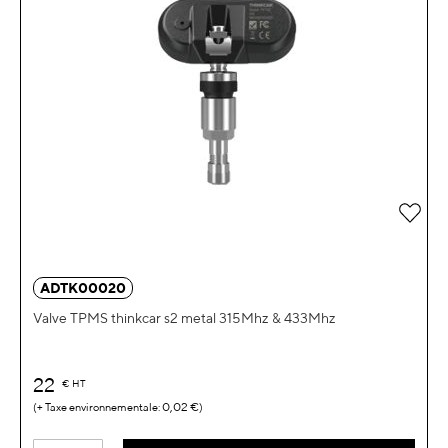
Ajou
ADTK00020
Valve TPMS thinkcar s2 metal 315Mhz & 433Mhz
22
€
HT
0,02 €