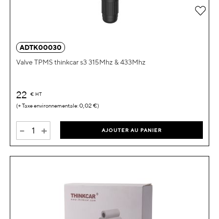
Ajou
ADTK00030
Valve TPMS thinkcar s3 315Mhz & 433Mhz
22
€
HT
0,02 €
-
+
AJOUTER AU PANIER