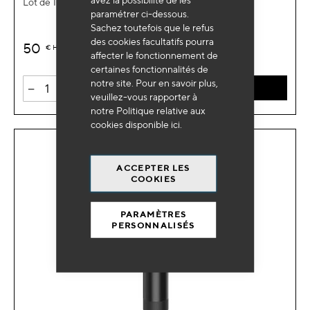
Lot de 10 rouleaux papier imprimante thermique
paramétrer ci-dessous.
Sachez toutefois que le refus
des cookies facultatifs pourra
50
€
HT
affecter le fonctionnement de
certaines fonctionnalités de
notre site. Pour en savoir plus,
-
+
AJOUTER AU PANIER
veuillez-vous rapporter à
notre Politique relative aux
cookies disponible
ici
.
ACCEPTER LES
COOKIES
PARAMÈTRES
PERSONNALISÉS