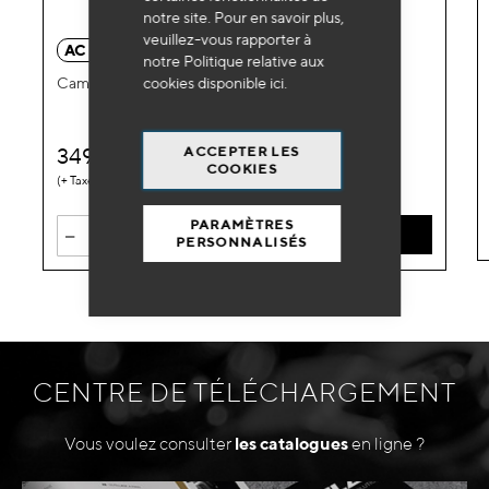
notre site. Pour en savoir plus,
veuillez-vous rapporter à
AC 5120
notre Politique relative aux
cookies disponible
ici
.
Caméra thermique infrarouge
ACCEPTER LES
349
€
HT
COOKIES
0,08 €
PARAMÈTRES
-
+
AJOUTER AU PANIER
PERSONNALISÉS
CENTRE DE TÉLÉCHARGEMENT
Vous voulez consulter
les catalogues
en ligne ?