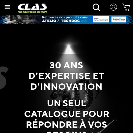
Allez
Rechercher
au
contenu
30 ANS
D’EXPERTISE ET
D’INNOVATION
UN SEUL
CATALOGUE POUR
RÉPONDRE À VOS