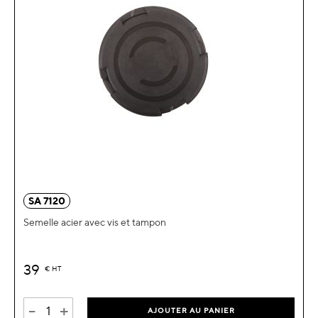
SA 7120
Semelle acier avec vis et tampon
39
€
HT
-
+
AJOUTER AU PANIER