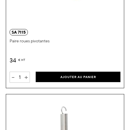
SA 7115
Paire roues pivotantes
34
€
HT
-
+
AJOUTER AU PANIER