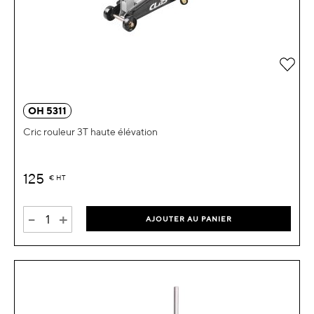
OH 5311
Cric rouleur 3T haute élévation
125
€
HT
-
+
AJOUTER AU PANIER