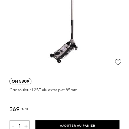
OH 5309
Cric rouleur 1.25T alu extra plat 85mm
269
€
HT
-
+
AJOUTER AU PANIER