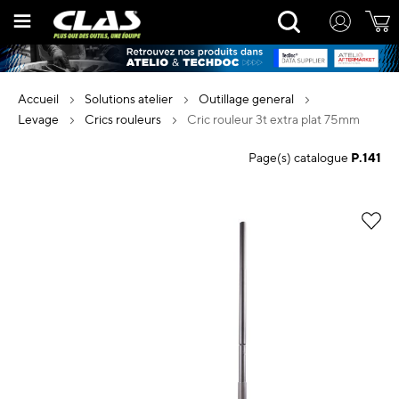
Allez
Rechercher
au
contenu
accueil
solutions atelier
outillage general
levage
crics rouleurs
cric rouleur 3t extra plat 75mm
Page(s) catalogue
P.141
Skip
to
the
end
of
the
images
gallery