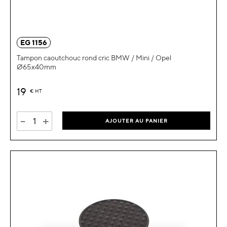
EG 1156
Tampon caoutchouc rond cric BMW / Mini / Opel
Ø65x40mm
19
€
HT
-
+
AJOUTER AU PANIER