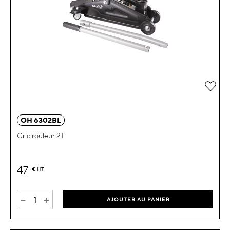
OH 6302BL
Cric rouleur 2T
47
€
HT
-
+
AJOUTER AU PANIER