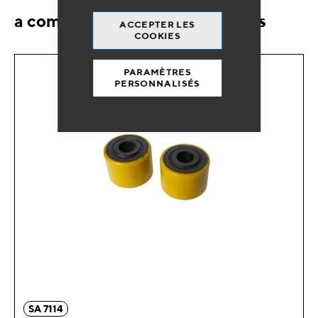
a comme SAV et consommables
ACCEPTER LES
COOKIES
PARAMÈTRES
PERSONNALISÉS
SA 7114