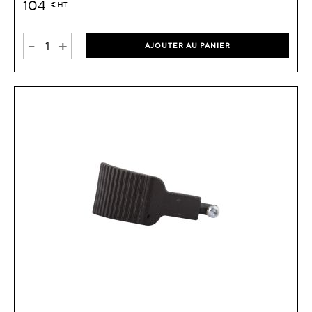
104
€
HT
-
+
AJOUTER AU PANIER