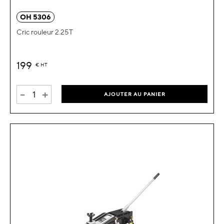
OH 5306
Cric rouleur 2.25T
199
€
HT
-
+
AJOUTER AU PANIER