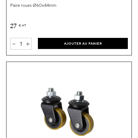
Paire roues Ø60x44mm
27
€
HT
-
+
AJOUTER AU PANIER