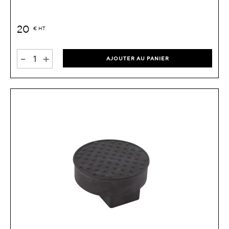
20
€
HT
-
+
AJOUTER AU PANIER