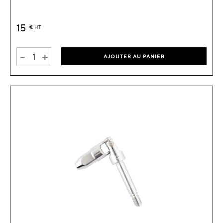
15
€
HT
-
+
AJOUTER AU PANIER