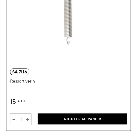
SA 7116
Ressort vérin
15
€
HT
-
+
AJOUTER AU PANIER