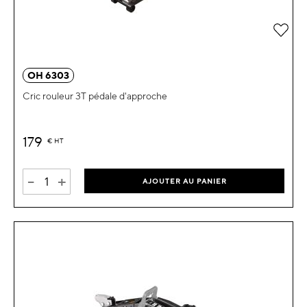
OH 6303
Cric rouleur 3T pédale d'approche
179
€
HT
-
+
AJOUTER AU PANIER