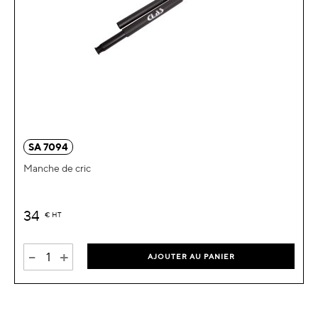
SA 7094
Manche de cric
34
€
HT
-
+
AJOUTER AU PANIER