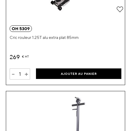
OH 5309
Cric rouleur 1.25T alu extra plat 85mm
269
€
HT
-
+
AJOUTER AU PANIER