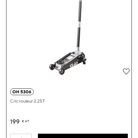
OH 5306
Cric rouleur 2.25T
199
€
HT