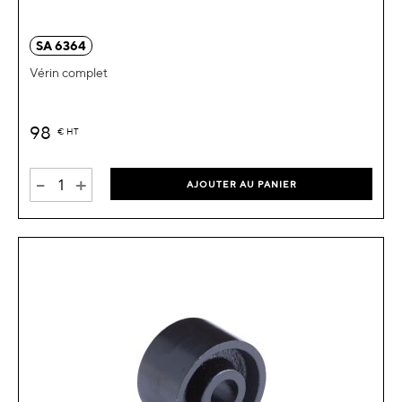
SA 6364
Vérin complet
98
€
HT
-
+
AJOUTER AU PANIER