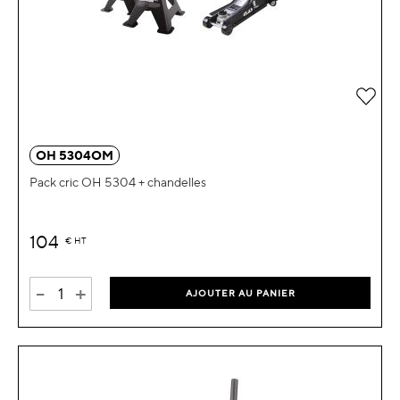
OH 5304OM
Pack cric OH 5304 + chandelles
104
€
HT
-
+
AJOUTER AU PANIER