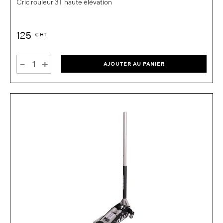
Cric rouleur 3T haute élévation
125
€
HT
-
+
AJOUTER AU PANIER