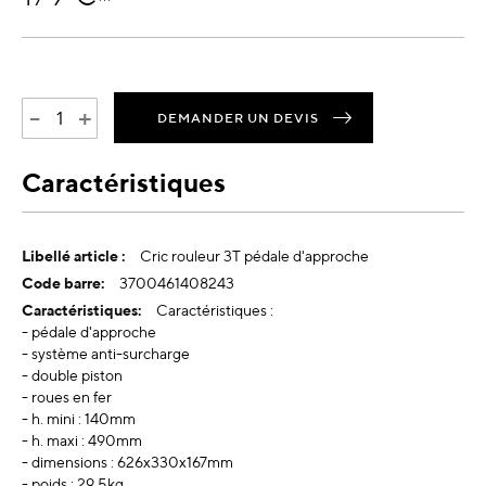
-
+
DEMANDER UN DEVIS
Caractéristiques
Plus
Cric rouleur 3T pédale d'approche
d’information
3700461408243
Caractéristiques :
- pédale d'approche
- système anti-surcharge
- double piston
- roues en fer
- h. mini : 140mm
- h. maxi : 490mm
- dimensions : 626x330x167mm
- poids : 29.5kg