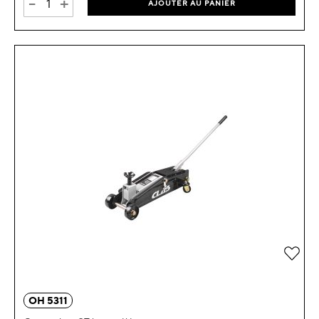
-
+
AJOUTER AU PANIER
OH 5311