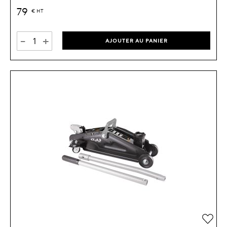
79
€
HT
-
+
AJOUTER AU PANIER