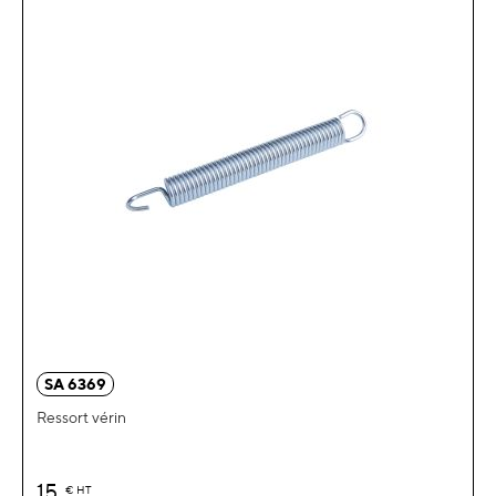
SA 6369
Ressort vérin
15
€
HT