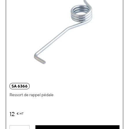
SA 6366
Ressort de rappel pédale
12
€
HT