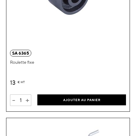
SA 6365
Roulette fixe
13
€
HT
-
+
AJOUTER AU PANIER