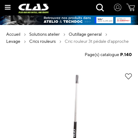
Allez
Rechercher
au
contenu
accueil
solutions atelier
outillage general
levage
crics rouleurs
cric rouleur 3t pédale d'approche
Page(s) catalogue
P.140
Skip
to
the
end
of
the
images
gallery