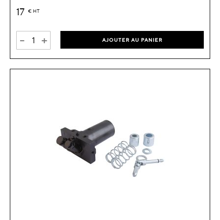
17
€
HT
-
+
AJOUTER AU PANIER