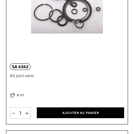
SA 6362
Kit joint vérin
17
€
HT
-
+
AJOUTER AU PANIER