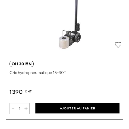
OH 3015N
Cric hydropneumatique 15-30T
1 390
€
HT
-
+
AJOUTER AU PANIER