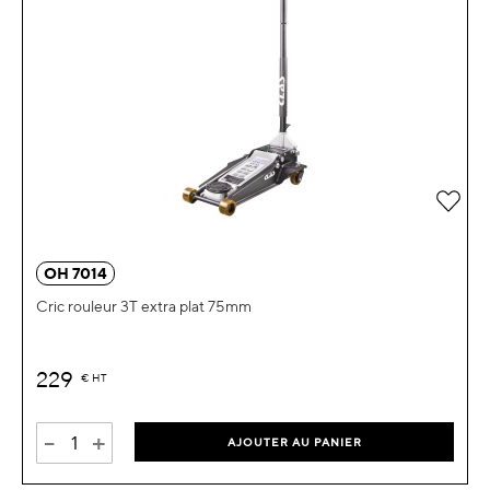
OH 7014
Cric rouleur 3T extra plat 75mm
229
€
HT
-
+
AJOUTER AU PANIER