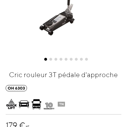
Skip
Cric rouleur 3T pédale d'approche
to
the
OH 6303
beginning
of
the
images
gallery
179 €
HT