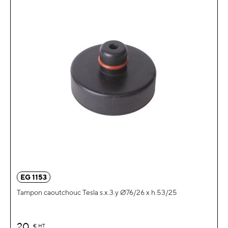
EG 1153
Tampon caoutchouc Tesla s.x.3.y Ø76/26 x h.53/25
20
€
HT