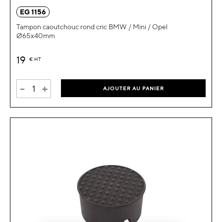
EG 1156
Tampon caoutchouc rond cric BMW / Mini / Opel
Ø65x40mm
19
€
HT
-
+
AJOUTER AU PANIER