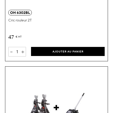
OH 6302BL
Cric rouleur 2T
47
€
HT
-
+
AJOUTER AU PANIER