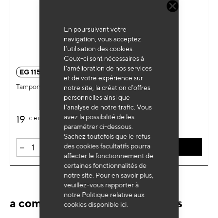
En poursuivant votre
navigation, vous acceptez
l’utilisation des cookies.
Ceux-ci sont nécessaires à
l’amélioration de nos services
EG 1155
et de votre expérience sur
Tampon caoutchouc rond cric universel Ø65x28mm
notre site, la création d’offres
personnelles ainsi que
l’analyse de notre trafic. Vous
avez la possibilité de les
19
€
HT
paramétrer ci-dessous.
Sachez toutefois que le refus
-
+
des cookies facultatifs pourra
AJOUTER AU PANIER
affecter le fonctionnement de
certaines fonctionnalités de
notre site. Pour en savoir plus,
veuillez-vous rapporter à
notre Politique relative aux
a comme SAV et consommables
cookies disponible
ici
.