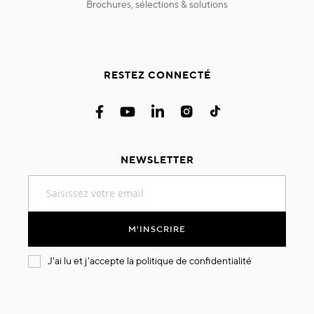
brochures, sélections & solutions
RESTEZ CONNECTÉ
NEWSLETTER
Inscription
à
notre
lettre
M'INSCRIRE
d’information
:
J'ai lu et j'accepte la
politique de confidentialité