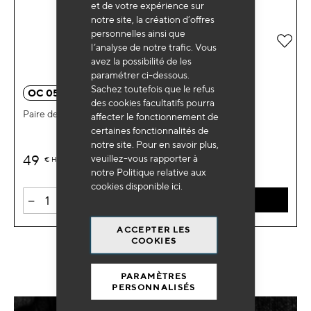
et de votre expérience sur
notre site, la création d’offres
personnelles ainsi que
Ajou
l’analyse de notre trafic. Vous
avez la possibilité de les
paramétrer ci-dessous.
Sachez toutefois que le refus
OC 0550BL
des cookies facultatifs pourra
Paire de ventouses Ø115mm
affecter le fonctionnement de
certaines fonctionnalités de
notre site. Pour en savoir plus,
49
veuillez-vous rapporter à
€
HT
notre Politique relative aux
cookies disponible
ici
.
-
+
AJOUTER AU PANIER
ACCEPTER LES
COOKIES
PARAMÈTRES
PERSONNALISÉS