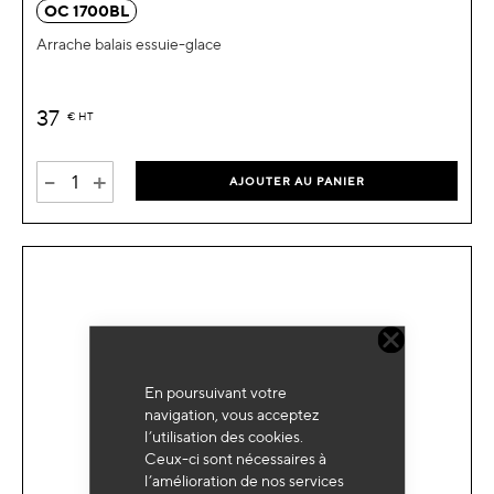
OC 1700BL
Arrache balais essuie-glace
37
€
HT
-
+
AJOUTER AU PANIER
En poursuivant votre
navigation, vous acceptez
l’utilisation des cookies.
Ceux-ci sont nécessaires à
l’amélioration de nos services