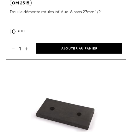
OM 2515
Douille démonte rotules inf. Audi 6 pans 27mm 1/2"
10
€
HT
-
+
AJOUTER AU PANIER