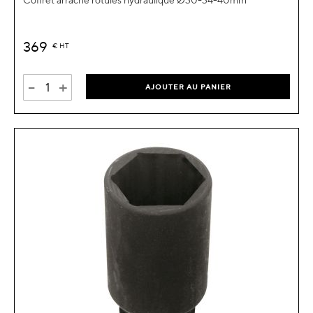
Coffret arrache rotules hydraulique Ø30-34-40mm
369
€
HT
-
+
AJOUTER AU PANIER