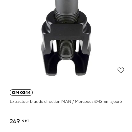
Ajou
OM 0344
Extracteur bras de direction MAN / Mercedes Ø42mm ajouré
269
€
HT