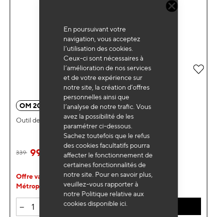
En poursuivant votre
navigation, vous acceptez
l’utilisation des cookies.
Ceux-ci sont nécessaires à
l’amélioration de nos services
Ajou
et de votre expérience sur
notre site, la création d’offres
personnelles ainsi que
OM 2033
l’analyse de notre trafic. Vous
avez la possibilité de les
Outil de compression de jambes de force
paramétrer ci-dessous.
Sachez toutefois que le refus
des cookies facultatifs pourra
99
339
€
HT
affecter le fonctionnement de
certaines fonctionnalités de
notre site. Pour en savoir plus,
Offre valable uniquement en France
veuillez-vous rapporter à
Métropolitaine
notre Politique relative aux
cookies disponible
ici
.
-
+
AJOUTER AU PANIER