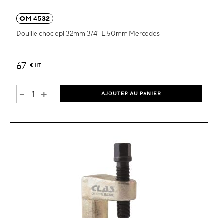
OM 4532
Douille choc epl 32mm 3/4" L.50mm Mercedes
67
€
HT
-
+
AJOUTER AU PANIER