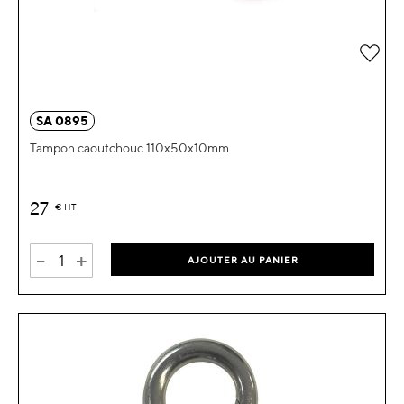
Ajou
SA 0895
Tampon caoutchouc 110x50x10mm
27
€
HT
-
+
AJOUTER AU PANIER