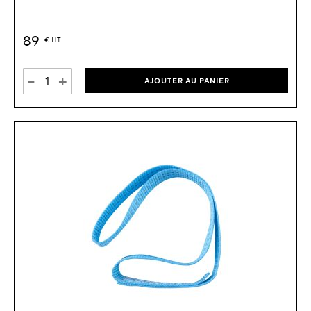
89
€
HT
-
+
AJOUTER AU PANIER