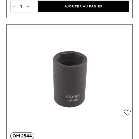
-
+
AJOUTER AU PANIER
Ajou
OM 2544