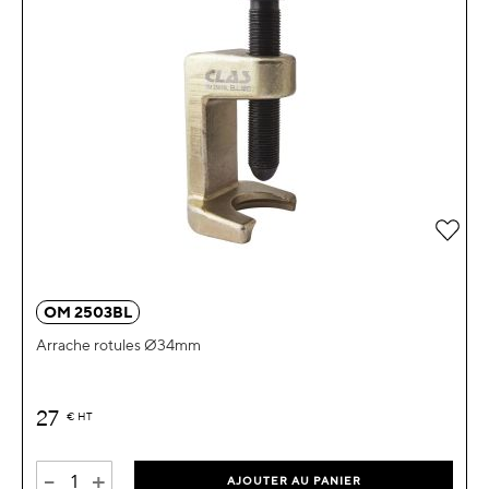
Ajou
OM 2503BL
Arrache rotules Ø34mm
27
€
HT
-
+
AJOUTER AU PANIER