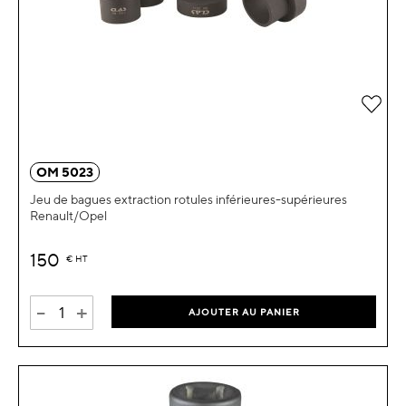
Ajou
OM 5023
Jeu de bagues extraction rotules inférieures-supérieures
Renault/Opel
150
€
HT
-
+
AJOUTER AU PANIER