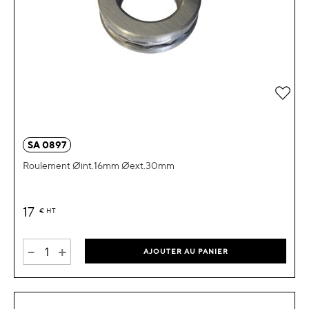
Ajou
SA 0897
Roulement Øint.16mm Øext.30mm
17
€
HT
-
+
AJOUTER AU PANIER