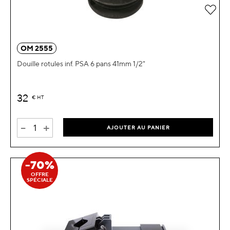
Ajou
OM 2555
Douille rotules inf. PSA 6 pans 41mm 1/2"
32
€
HT
-
+
AJOUTER AU PANIER
-70%
OFFRE
SPÉCIALE