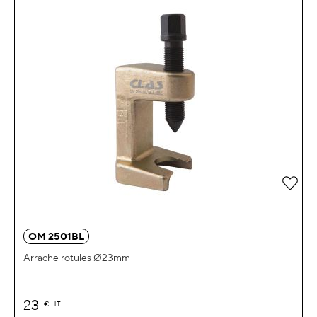
Ajou
OM 2501BL
Arrache rotules Ø23mm
23
€
HT