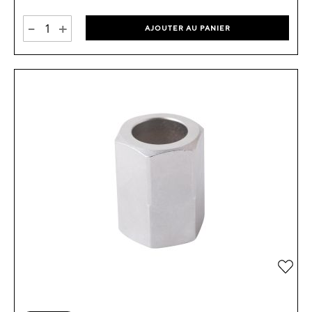
-
+
AJOUTER AU PANIER
Ajou