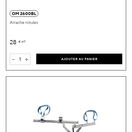
OM 2600BL
Arrache rotules
28
€
HT
-
+
AJOUTER AU PANIER