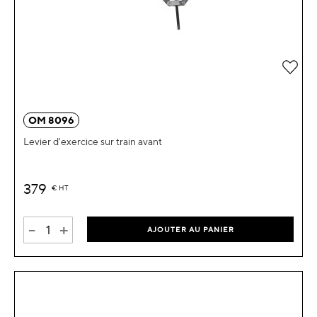
Ajou
OM 8096
Levier d'exercice sur train avant
379
€
HT
-
+
AJOUTER AU PANIER