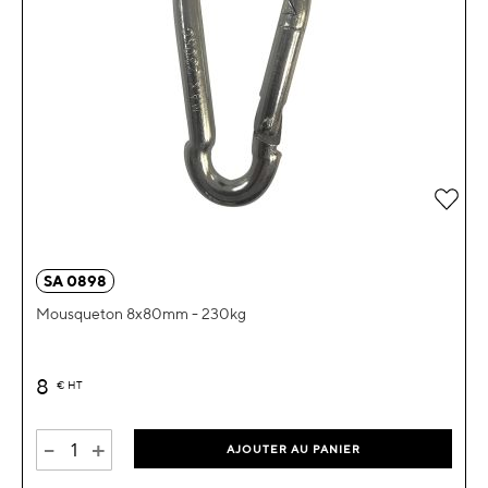
Ajou
SA 0898
Mousqueton 8x80mm - 230kg
8
€
HT
-
+
AJOUTER AU PANIER