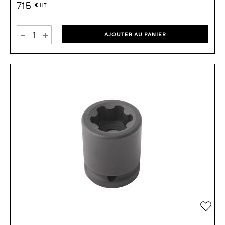
715
€
HT
-
+
AJOUTER AU PANIER
Ajou