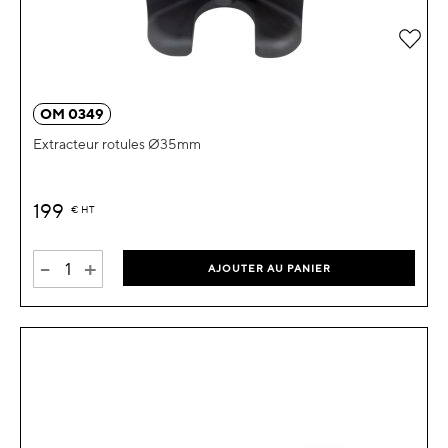
Ajou
OM 0349
Extracteur rotules Ø35mm
199
€
HT
-
+
AJOUTER AU PANIER