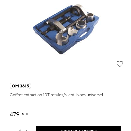
Ajou
OM 3615
Coffret extraction 10T rotules/silent-blocs universel
479
€
HT