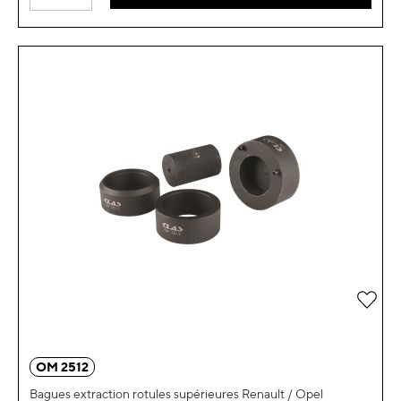
Ajou
OM 2512
Bagues extraction rotules supérieures Renault / Opel