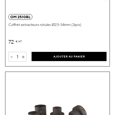
OM 2510BL
Coffret extracteurs rotules Ø23-34mm (3pcs)
72
€
HT
-
+
AJOUTER AU PANIER