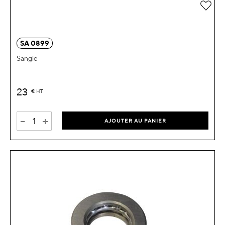
Ajou
SA 0899
Sangle
23
€
HT
-
+
AJOUTER AU PANIER