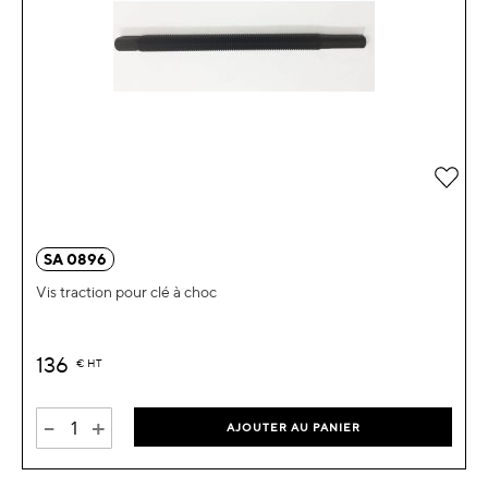
Ajou
SA 0896
Vis traction pour clé à choc
136
€
HT
-
+
AJOUTER AU PANIER