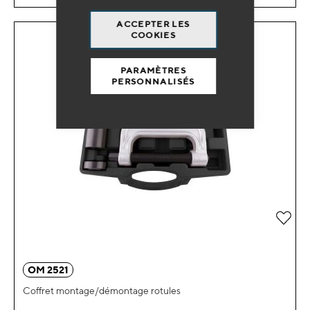
ACCEPTER LES
COOKIES
PARAMÈTRES
PERSONNALISÉS
Ajou
OM 2521
Coffret montage/démontage rotules