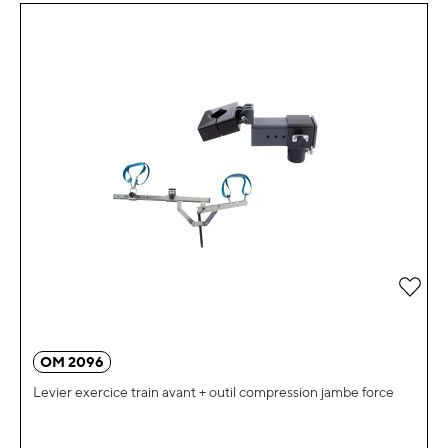
Ajou
OM 2096
Levier exercice train avant + outil compression jambe force