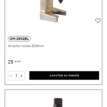
Ajou
OM 2502BL
Arrache rotules Ø28mm
25
€
HT
-
+
AJOUTER AU PANIER