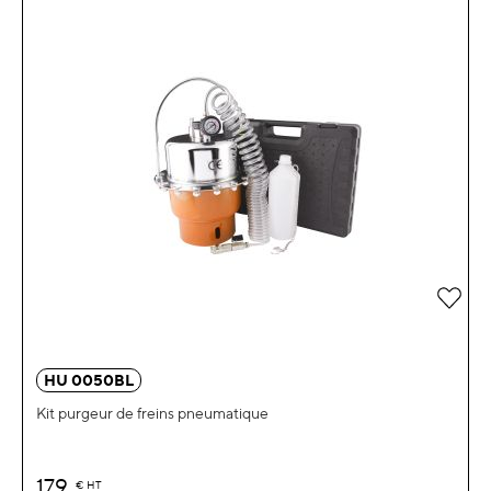
Ajou
HU 0050BL
Kit purgeur de freins pneumatique
179
€
HT