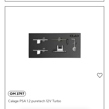
Ajou
OM 3797
Calage PSA 1.2 puretech 12V Turbo