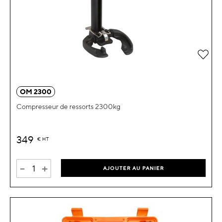
Ajou
OM 2300
Compresseur de ressorts 2300kg
349
€
HT
-
+
AJOUTER AU PANIER