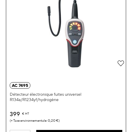
Ajou
AC 7495
Détecteur électronique fuites universel
R134a/R1234yf/hydrogène
399
€
HT
0,20 €