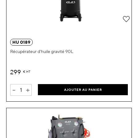
Ajou
HU 0189
Récupérateur d'huile gravité 90L
299
€
HT
-
+
AJOUTER AU PANIER