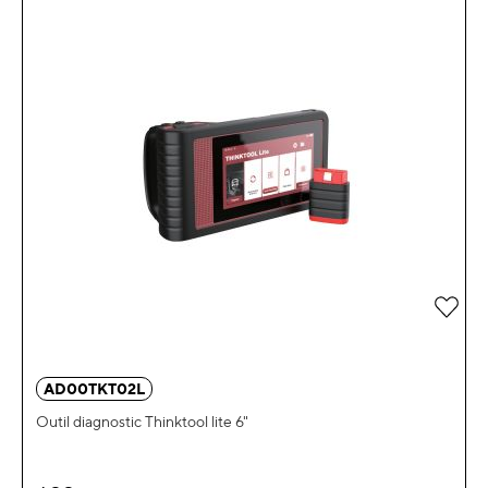
Ajou
AD00TKT02L
Outil diagnostic Thinktool lite 6"