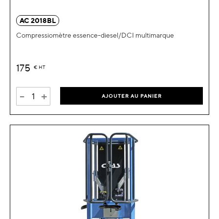
AC 2018BL
Compressiomètre essence-diesel/DCI multimarque
175
€
HT
-
+
AJOUTER AU PANIER