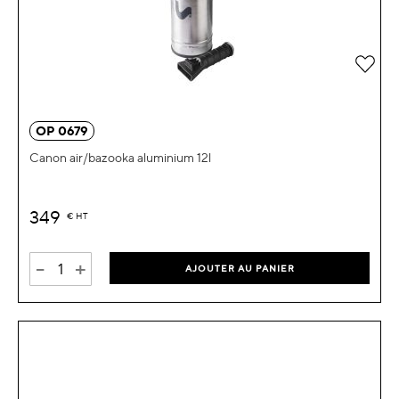
Ajou
OP 0679
Canon air/bazooka aluminium 12l
349
€
HT
-
+
AJOUTER AU PANIER