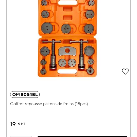
Ajou
OM 8054BL
Coffret repousse pistons de freins (18pcs)
19
€
HT