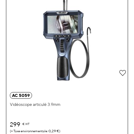
Ajou
AC 5059
Vidéoscope articulé 3.9mm
299
€
HT
0,29 €