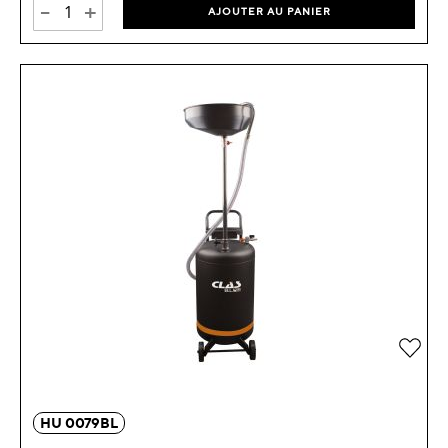
-
+
AJOUTER AU PANIER
Ajou
HU 0079BL