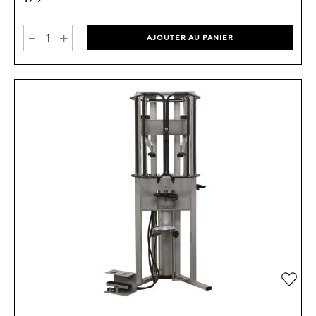
-
+
AJOUTER AU PANIER
Ajou