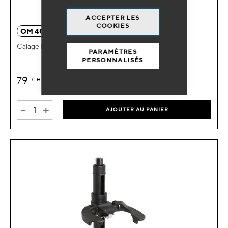
ACCEPTER LES
COOKIES
OM 4041
Calage PSA 1.0 - 1.2 VVT 3 cylindres puretech
PARAMÈTRES
PERSONNALISÉS
79
€
HT
-
+
AJOUTER AU PANIER