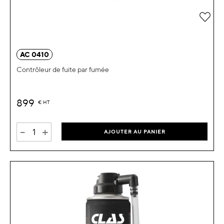
Ajou
AC 0410
Contrôleur de fuite par fumée
899
€
HT
-
+
AJOUTER AU PANIER