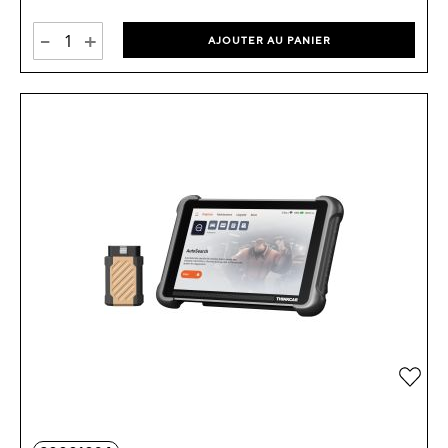
-
+
AJOUTER AU PANIER
Ajou