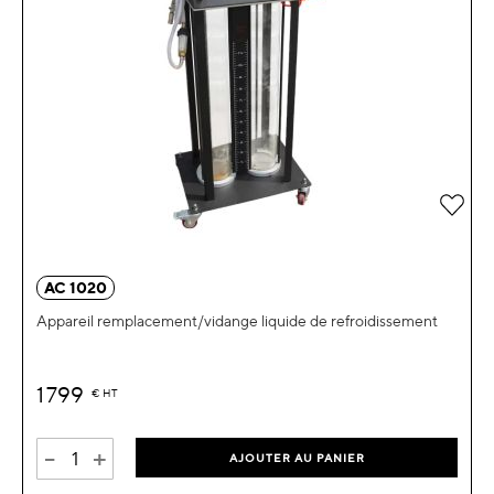
Ajou
AC 1020
Appareil remplacement/vidange liquide de refroidissement
1 799
€
HT
-
+
AJOUTER AU PANIER