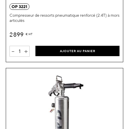
OP 3221
Compresseur de ressorts pneumatique renforcé (2.4T) à mors
articulés
2 899
€
HT
-
+
AJOUTER AU PANIER