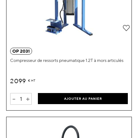
Ajou
OP 2031
Compresseur de ressorts pneumatique 1.2T à mors articulés
2 099
€
HT
-
+
AJOUTER AU PANIER