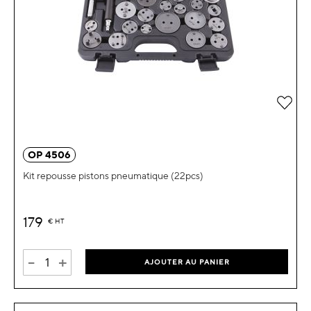
Ajou
OP 4506
Kit repousse pistons pneumatique (22pcs)
179
€
HT
-
+
AJOUTER AU PANIER