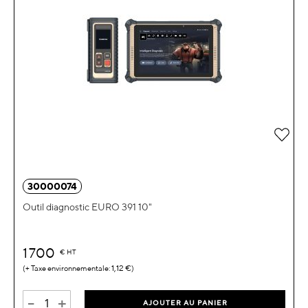
Ajou
30000074
Outil diagnostic EURO 391 10"
1 700
€
HT
1,12 €
-
+
AJOUTER AU PANIER