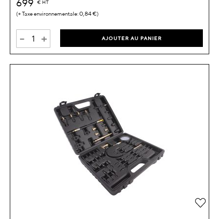
699
€
HT
0,84 €
-
+
AJOUTER AU PANIER
Ajou