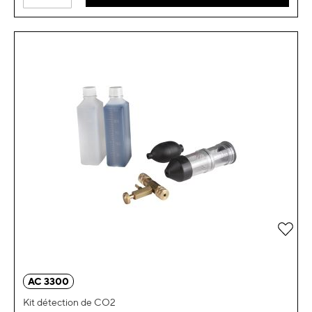
Ajou
AC 3300
Kit détection de CO2