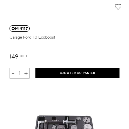
Ajou
OM 4117
Calage Ford 1.0 Ecoboost
149
€
HT
-
+
AJOUTER AU PANIER