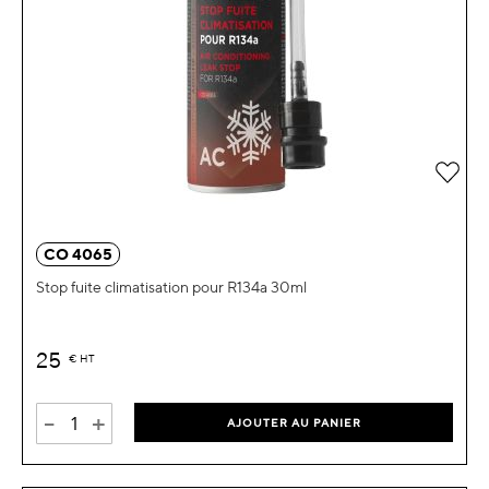
Ajou
CO 4065
Stop fuite climatisation pour R134a 30ml
25
€
HT
-
+
AJOUTER AU PANIER