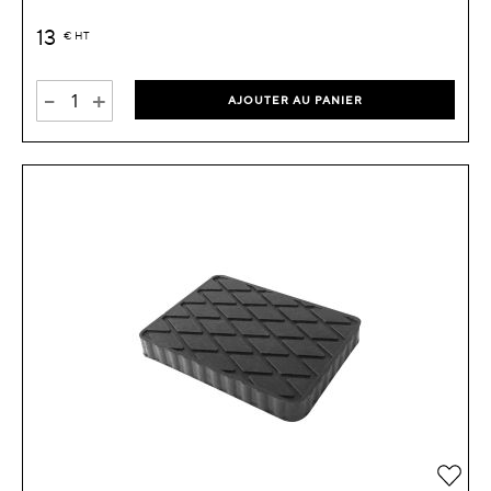
13
€
HT
-
+
AJOUTER AU PANIER
Ajou