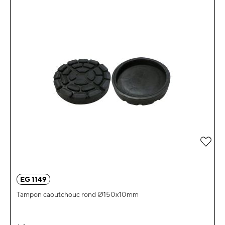
Ajou
EG 1149
Tampon caoutchouc rond Ø150x10mm