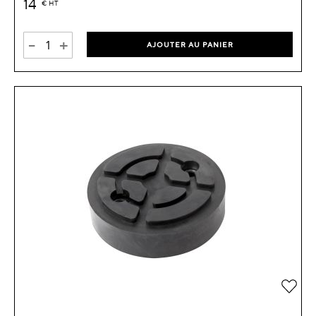
14
€
HT
-
+
AJOUTER AU PANIER
Ajou