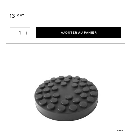
13
€
HT
-
+
AJOUTER AU PANIER