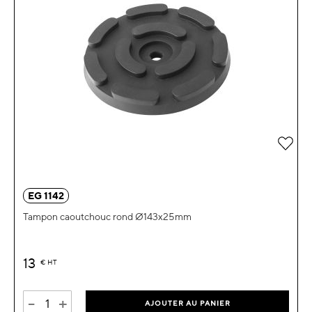
Ajou
EG 1142
Tampon caoutchouc rond Ø143x25mm
13
€
HT
-
+
AJOUTER AU PANIER