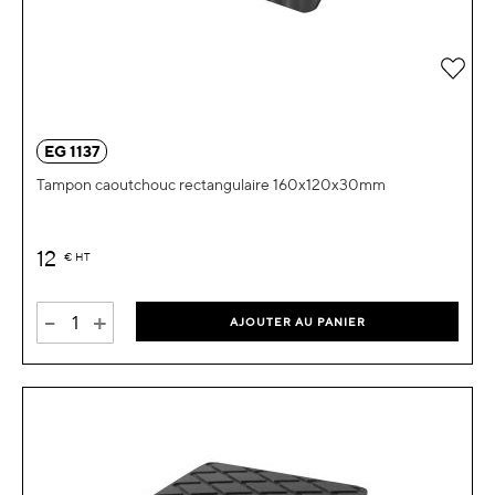
Ajou
EG 1137
Tampon caoutchouc rectangulaire 160x120x30mm
12
€
HT
-
+
AJOUTER AU PANIER