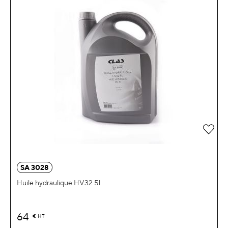
Ajou
SA 3028
Huile hydraulique HV32 5l
64
€
HT