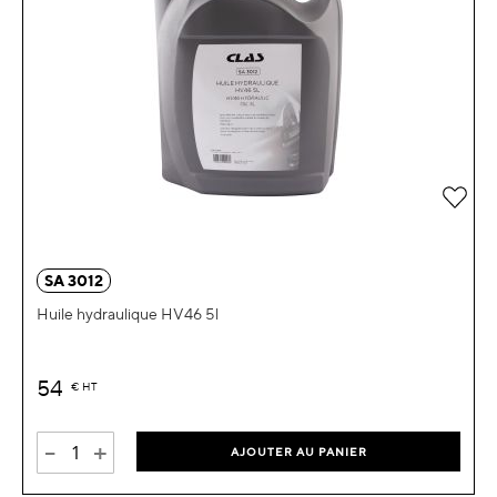
Ajou
SA 3012
Huile hydraulique HV46 5l
54
€
HT
-
+
AJOUTER AU PANIER