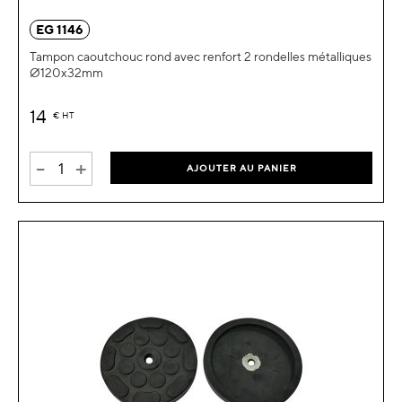
EG 1146
Tampon caoutchouc rond avec renfort 2 rondelles métalliques
Ø120x32mm
14
€
HT
-
+
AJOUTER AU PANIER