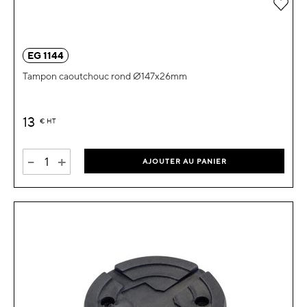
Ajou
EG 1144
Tampon caoutchouc rond Ø147x26mm
13
€
HT
-
+
AJOUTER AU PANIER