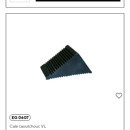
Ajou
EG 0607
Cale caoutchouc VL