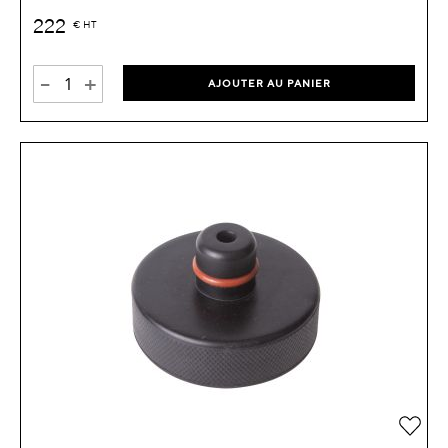
222
€
HT
-
+
AJOUTER AU PANIER
Ajou