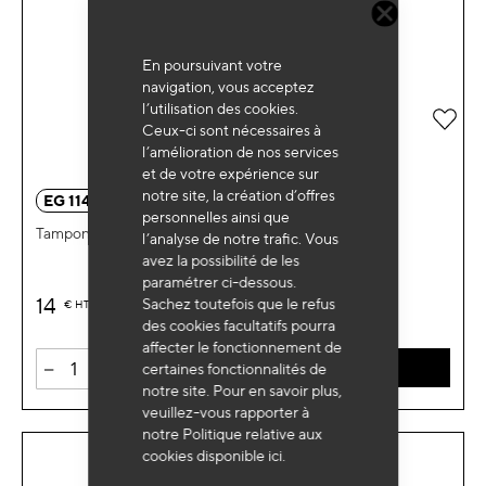
En poursuivant votre
navigation, vous acceptez
l’utilisation des cookies.
Ajou
Ceux-ci sont nécessaires à
l’amélioration de nos services
et de votre expérience sur
notre site, la création d’offres
EG 1148
personnelles ainsi que
Tampon caoutchouc rond Ø130x10mm
l’analyse de notre trafic. Vous
avez la possibilité de les
paramétrer ci-dessous.
14
Sachez toutefois que le refus
€
HT
des cookies facultatifs pourra
affecter le fonctionnement de
-
+
certaines fonctionnalités de
AJOUTER AU PANIER
notre site. Pour en savoir plus,
veuillez-vous rapporter à
notre Politique relative aux
cookies disponible
ici
.