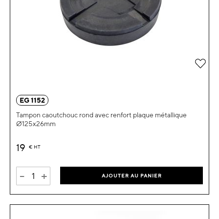
Ajou
EG 1152
Tampon caoutchouc rond avec renfort plaque métallique
Ø125x26mm
19
€
HT
-
+
AJOUTER AU PANIER