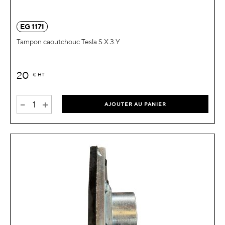
EG 1171
Tampon caoutchouc Tesla S.X.3.Y
20
€
HT
-
+
AJOUTER AU PANIER