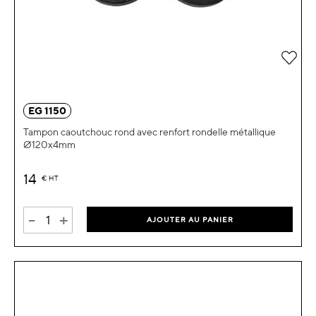
Ajou
EG 1150
Tampon caoutchouc rond avec renfort rondelle métallique
Ø120x4mm
14
€
HT
-
+
AJOUTER AU PANIER