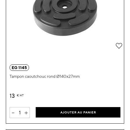
Ajou
EG 1145
Tampon caoutchouc rond Ø140x27mm
13
€
HT
-
+
AJOUTER AU PANIER