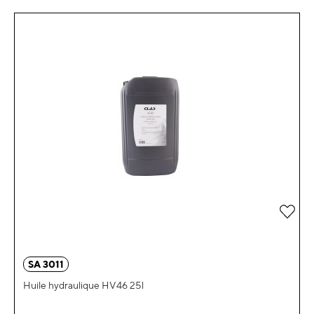
Ajou
SA 3011
Huile hydraulique HV46 25l