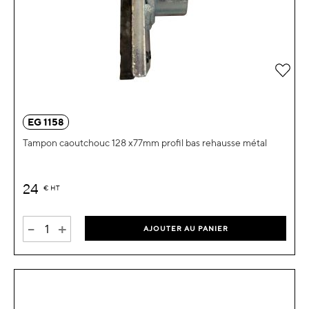
Ajou
EG 1158
Tampon caoutchouc 128 x77mm profil bas rehausse métal
24
€
HT
-
+
AJOUTER AU PANIER