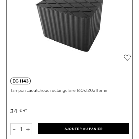
Ajou
EG 1143
Tampon caoutchouc rectangulaire 160x120x115mm
34
€
HT
-
+
AJOUTER AU PANIER