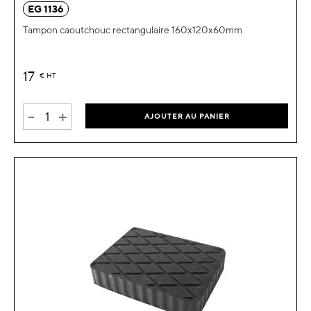
EG 1136
Tampon caoutchouc rectangulaire 160x120x60mm
17
€
HT
-
+
AJOUTER AU PANIER