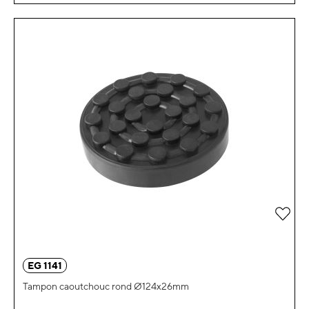
Ajou
EG 1141
Tampon caoutchouc rond Ø124x26mm