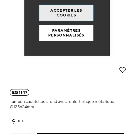
ACCEPTER LES
COOKIES
PARAMÈTRES
PERSONNALISÉS
Ajou
EG 1147
Tampon caoutchouc rond avec renfort plaque métallique
Ø125x24mm
19
€
HT