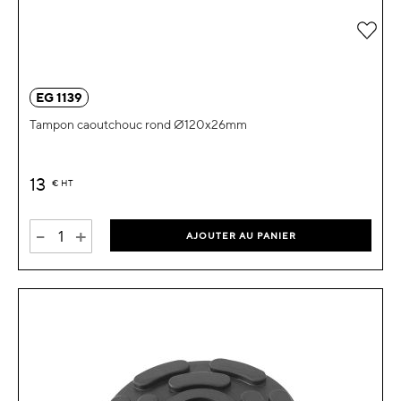
Ajou
EG 1139
Tampon caoutchouc rond Ø120x26mm
13
€
HT
-
+
AJOUTER AU PANIER