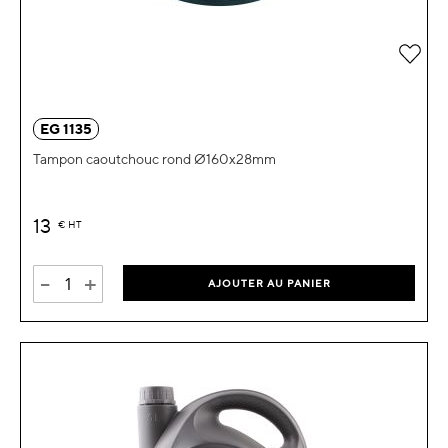
Ajou
EG 1135
Tampon caoutchouc rond Ø160x28mm
13
€
HT
-
+
AJOUTER AU PANIER