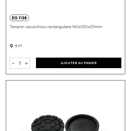
EG 1138
Tampon caoutchouc rectangulaire 160x120x20mm
9
€
HT
-
+
AJOUTER AU PANIER