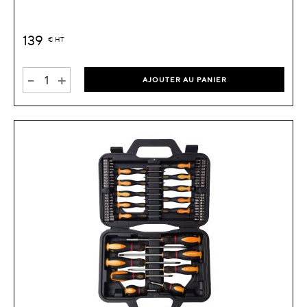
139
€
HT
-
+
AJOUTER AU PANIER