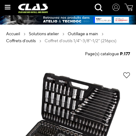
Allez
Rechercher
au
contenu
accueil
solutions atelier
outillage a main
coffrets d'outils
coffret d'outils 1/4"-3/8"-1/2" (216pcs)
Page(s) catalogue
P.177
Skip
to
the
end
of
the
images
gallery