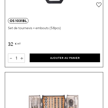
OS 1031BL
Set de tournevis + embouts (58pcs)
32
€
HT
-
+
AJOUTER AU PANIER