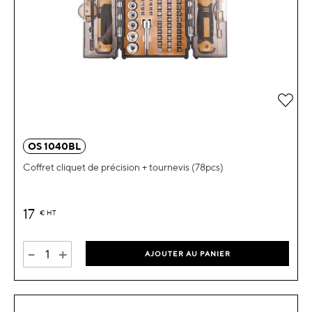
OS 1040BL
Coffret cliquet de précision + tournevis (78pcs)
17
€
HT
-
+
AJOUTER AU PANIER