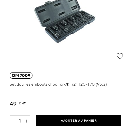
OM 7009
Set douilles embouts choc Torx® 1/2" T20-T70 (9pcs)
49
€
HT
-
+
AJOUTER AU PANIER