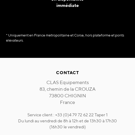
immédiate
* Uniquement en France métropolitaine et Corse, hors plateforme et ponts
élévateurs.
CONTACT
CLAS Equipements
83, chemin de la CROUZA
73800 CHIGNIN
France
Service client : +33 (0)4 79 72 62 22 Taper 1
Du lundi au vendredi de 8h à 12h et de 13h30 à 17h30
(16h30 le vendredi)