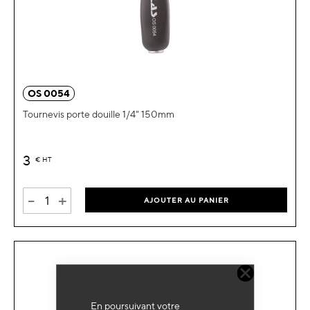
OS 0054
Tournevis porte douille 1/4" 150mm
3
€
HT
-
+
AJOUTER AU PANIER
En poursuivant votre