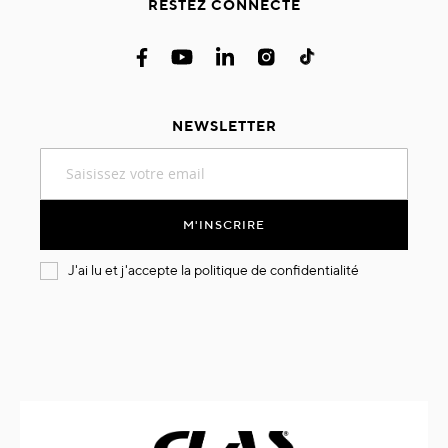
RESTEZ CONNECTÉ
NEWSLETTER
Inscription
à
notre
lettre
M'INSCRIRE
d’information
:
J'ai lu et j'accepte la
politique de confidentialité