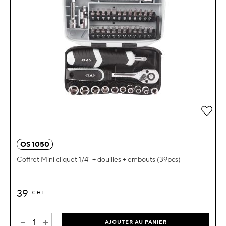
OS 1050
Coffret Mini cliquet 1/4" + douilles + embouts (39pcs)
39
€
HT
-
+
AJOUTER AU PANIER