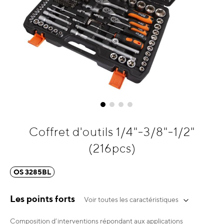
Skip
Coffret d'outils 1/4"-3/8"-1/2"
to
(216pcs)
the
beginning
of
OS 3285BL
the
images
Les points forts
gallery
Voir toutes les caractéristiques
Composition d’interventions répondant aux applications