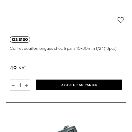
OS 3130
Coffret douilles longues choc 6 pans 10-30mm 1/2" (13pcs)
49
€
HT
-
+
AJOUTER AU PANIER