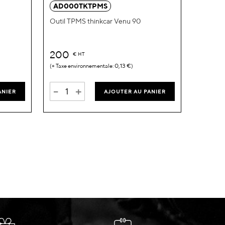
AD000TKTPMS
Outil TPMS thinkcar Venu 90
200
€
HT
0,13 €
-
+
ANIER
AJOUTER AU PANIER