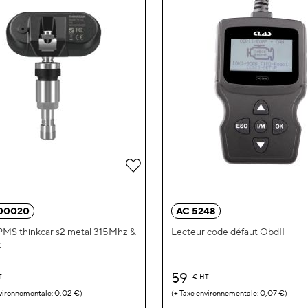
00020
AC 5248
PMS thinkcar s2 metal 315Mhz &
Lecteur code défaut ObdII
z
59
T
€
HT
0,02 €
0,07 €