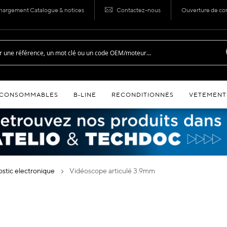
hargement Catalogue & notices
Contactez-nous
Ouverture de c
CONSOMMABLES
B‑LINE
RECONDITIONNÉS
VETEMENT
nostic electronique
vidéoscope articulé 3.9mm