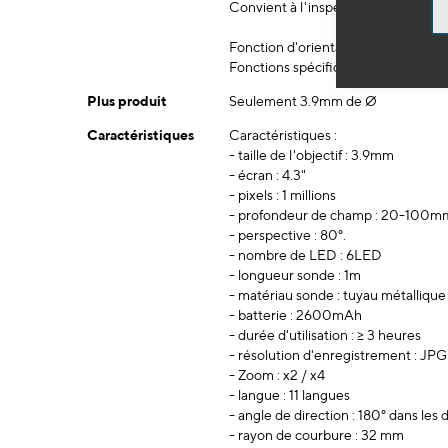
Convient à l'inspection qualitative, 
Fonction d'orientation à 180° via m
Fonctions spécifiques d'enregistre
Plus produit
Seulement 3.9mm de Ø
Caractéristiques
Caractéristiques :
- taille de l'objectif : 3.9mm
- écran : 4.3"
- pixels : 1 millions
- profondeur de champ : 20-100m
- perspective : 80°.
- nombre de LED : 6LED
- longueur sonde : 1m
- matériau sonde : tuyau métallique 
- batterie : 2600mAh
- durée d'utilisation : ≥ 3 heures
- résolution d'enregistrement : JPG
- Zoom : x2 / x4
- langue : 11 langues
- angle de direction : 180° dans les
- rayon de courbure : 32 mm