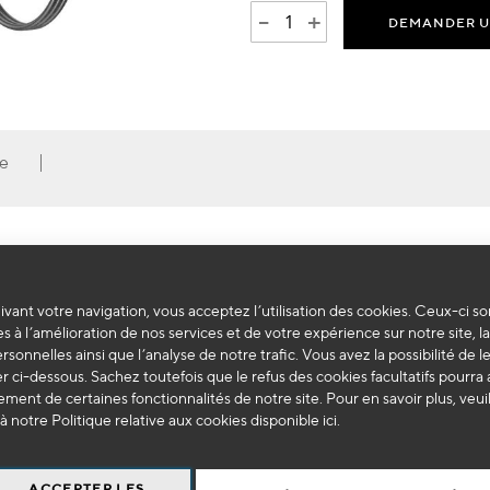
-
+
DEMANDER U
le
vant votre navigation, vous acceptez l’utilisation des cookies. Ceux-ci so
s à l’amélioration de nos services et de votre expérience sur notre site, l
ersonnelles ainsi que l’analyse de notre trafic. Vous avez la possibilité de l
 ci-dessous. Sachez toutefois que le refus des cookies facultatifs pourra a
Tél
ment de certaines fonctionnalités de notre site. Pour en savoir plus, veui
à notre Politique relative aux cookies disponible
ici
.
bone dans le système d'alimentation en carburant
mbre de combustion).
Téléc
ACCEPTER LES