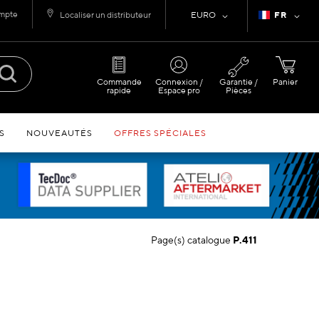
ompte
Devise
Langue
Localiser un distributeur
EURO
FR
Commande
Connexion /
Garantie /
Panier
rapide
Espace pro
Pièces
S
NOUVEAUTÉS
OFFRES SPÉCIALES
Page(s) catalogue
P.411