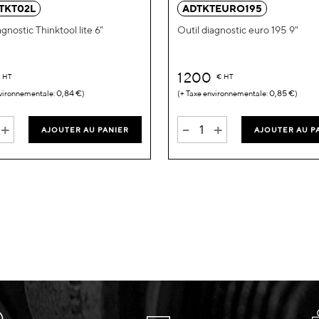
TKT02L
ADTKTEURO195
agnostic Thinktool lite 6"
Outil diagnostic euro 195 9"
1 200
€
HT
€
HT
0,84 €
0,85 €
+
-
+
AJOUTER AU PANIER
AJOUTER AU P