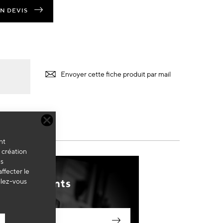
N DEVIS
Envoyer cette fiche produit par mail
nt
a création
es
ffecter le
échargements
llez-vous
harger la Notice