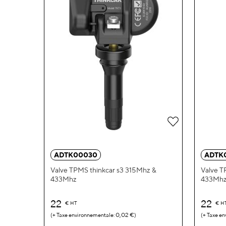
ADTK00030
ADTK
Valve TPMS thinkcar s3 315Mhz &
Valve T
433Mhz
433Mh
22
22
€
HT
€
H
0,02 €