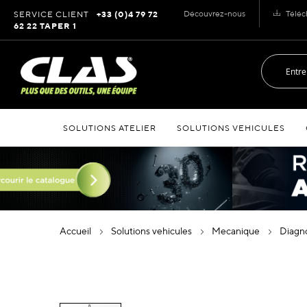
Allez
Découvrez-nous
Téléc
SERVICE CLIENT
+33 (0)4 79 72
au
62 22 TAPER 1
contenu
SOLUTIONS ATELIER
SOLUTIONS VEHICULES
accueil
solutions vehicules
mecanique
diag