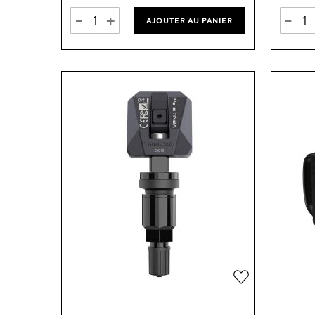
-
+
-
AJOUTER AU PANIER