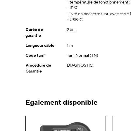
- température de fonctionnement :
- IP67
- livré en pochette tissu avec cart
- USB-C
Durée de
2 ans
garantie
Longueur câble
1 m
Code tarif
Tarif Normal (TN)
Procédure de
DIAGNOSTIC
Garantie
Egalement disponible