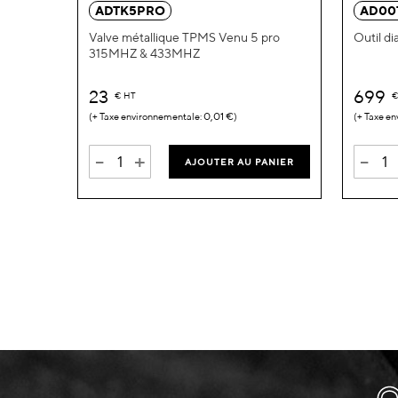
ADTK5PRO
AD00
Valve métallique TPMS Venu 5 pro
Outil di
315MHZ & 433MHZ
23
699
€
HT
0,01 €
-
+
-
AJOUTER AU PANIER