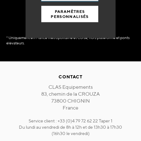
immédiate
PARAMÈTRES
PERSONNALISÉS
* Uniquement en France métropolitaine et Corse, hors plateforme et ponts
élévateurs.
CONTACT
CLAS Equipements
83, chemin de la CROUZA
73800 CHIGNIN
France
Service client : +33 (0)4 79 72 62 22 Taper 1
Du lundi au vendredi de 8h à 12h et de 13h30 à 17h30
(16h30 le vendredi)