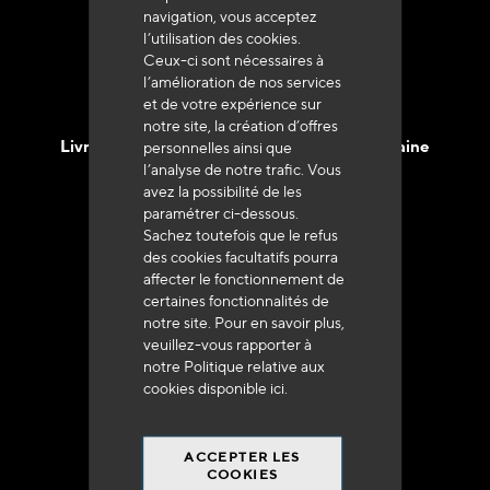
navigation, vous acceptez
l’utilisation des cookies.
Ceux-ci sont nécessaires à
l’amélioration de nos services
et de votre expérience sur
notre site, la création d’offres
Livraison en 48h à 72h en France Métropolitaine
personnelles ainsi que
l’analyse de notre trafic. Vous
avez la possibilité de les
paramétrer ci-dessous.
Sachez toutefois que le refus
des cookies facultatifs pourra
affecter le fonctionnement de
Franco de port
certaines fonctionnalités de
à 250 euros*
notre site. Pour en savoir plus,
veuillez-vous rapporter à
notre Politique relative aux
cookies disponible
ici
.
ACCEPTER LES
90% du catalogue
COOKIES
en disponibilité