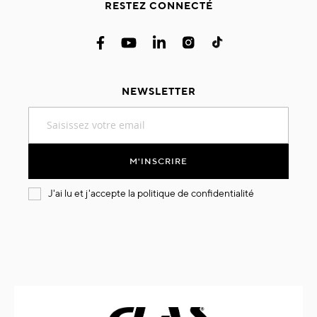
RESTEZ CONNECTÉ
NEWSLETTER
Inscription
à
notre
lettre
M'INSCRIRE
d’information
:
J'ai lu et j'accepte la
politique de confidentialité