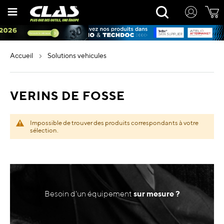
Allez
Rechercher
au
contenu
accueil
solutions vehicules
VERINS DE FOSSE
Impossible de trouver des produits correspondants à votre
sélection.
Besoin d'un équipement
sur mesure ?