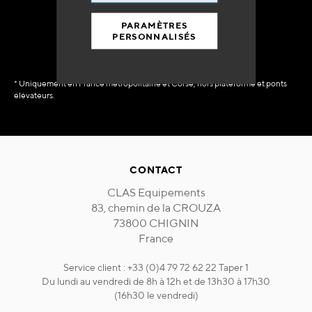
immédiate
PARAMÈTRES
PERSONNALISÉS
* Uniquement en France métropolitaine et Corse, hors plateforme et ponts
élévateurs.
CONTACT
CLAS Equipements
83, chemin de la CROUZA
73800 CHIGNIN
France
Service client : +33 (0)4 79 72 62 22 Taper 1
Du lundi au vendredi de 8h à 12h et de 13h30 à 17h30
(16h30 le vendredi)