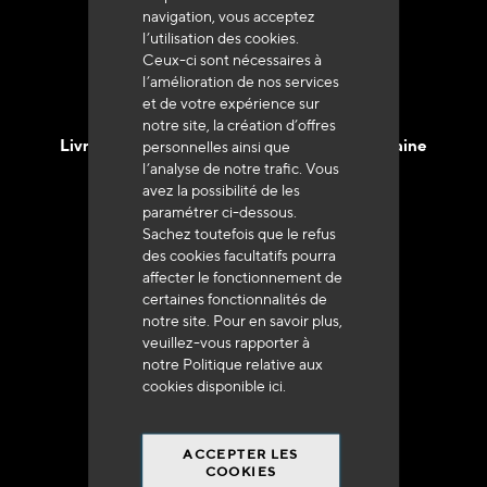
navigation, vous acceptez
l’utilisation des cookies.
Ceux-ci sont nécessaires à
l’amélioration de nos services
et de votre expérience sur
notre site, la création d’offres
Livraison en 48h à 72h en France Métropolitaine
personnelles ainsi que
l’analyse de notre trafic. Vous
avez la possibilité de les
paramétrer ci-dessous.
Sachez toutefois que le refus
des cookies facultatifs pourra
affecter le fonctionnement de
Franco de port
certaines fonctionnalités de
à 250 euros*
notre site. Pour en savoir plus,
veuillez-vous rapporter à
notre Politique relative aux
cookies disponible
ici
.
ACCEPTER LES
90% du catalogue
COOKIES
en disponibilité