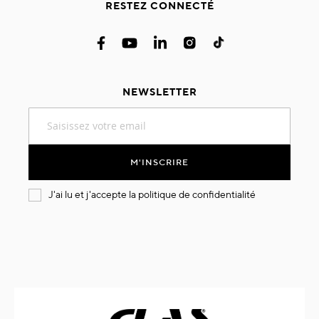
RESTEZ CONNECTÉ
NEWSLETTER
Inscription
à
notre
lettre
M'INSCRIRE
d’information
:
J'ai lu et j'accepte la
politique de confidentialité