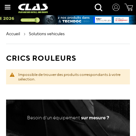
Allez
Rechercher
au
contenu
accueil
solutions vehicules
CRICS ROULEURS
Impossible de trouver des produits correspondants à votre
sélection.
Besoin d'un équipement
sur mesure ?