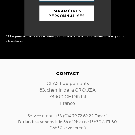
immédiate
PARAMÈTRES
PERSONNALISÉS
* Uniquement en France métropolitaine et Corse, hors plateforme et ponts
élévateurs.
CONTACT
CLAS Equipements
83, chemin de la CROUZA
73800 CHIGNIN
France
Service client : +33 (0)4 79 72 62 22 Taper 1
Du lundi au vendredi de 8h à 12h et de 13h30 à 17h30
(16h30 le vendredi)