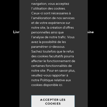
navigation, vous acceptez
l’utilisation des cookies.
Ceux-ci sont nécessaires à
l’amélioration de nos services
et de votre expérience sur
notre site, la création d’offres
Livraison en 48h à 72h en France Métropolitaine
personnelles ainsi que
l’analyse de notre trafic. Vous
avez la possibilité de les
paramétrer ci-dessous.
Sachez toutefois que le refus
des cookies facultatifs pourra
affecter le fonctionnement de
Franco de port
certaines fonctionnalités de
à 250 euros*
notre site. Pour en savoir plus,
veuillez-vous rapporter à
notre Politique relative aux
cookies disponible
ici
.
ACCEPTER LES
90% du catalogue
COOKIES
en disponibilité