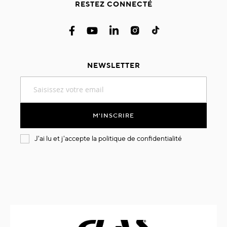
RESTEZ CONNECTÉ
NEWSLETTER
Inscription
à
notre
lettre
M'INSCRIRE
d’information
:
J'ai lu et j'accepte la
politique de confidentialité