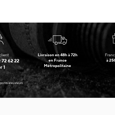
client
Livraison en 48h à 72h
Franc
 72 62 22
en France
à 25
Métropolitaine
r 1
 ponts élévateurs.