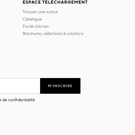
ESPACE TÉLÉCHARGEMENT
trouver une notice
catalogue
fonds d'écran
brochures, sélections & solutions
M'INSCRIRE
e de confidentialité