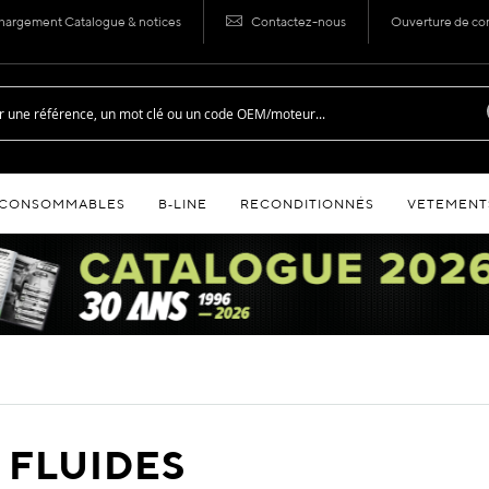
hargement Catalogue & notices
Contactez-nous
Ouverture de c
CONSOMMABLES
B‑LINE
RECONDITIONNÉS
VETEMENT
 FLUIDES