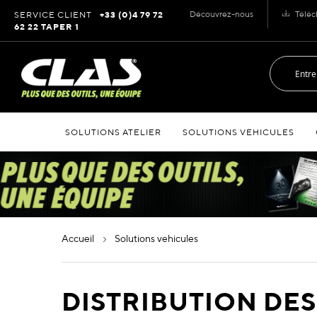
Allez
Découvrez-nous
Téléc
SERVICE CLIENT
+33 (0)4 79 72
au
62 22 TAPER 1
contenu
SOLUTIONS ATELIER
SOLUTIONS VEHICULES
accueil
solutions vehicules
DISTRIBUTION DES