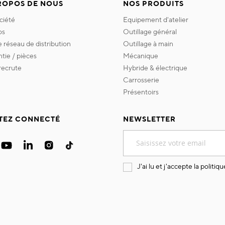
ROPOS DE NOUS
NOS PRODUITS
ociété
equipement d'atelier
os
outillage général
re réseau de distribution
outillage à main
ntie / pièces
mécanique
 recrute
hybride & électrique
carrosserie
présentoirs
TEZ CONNECTÉ
NEWSLETTER
Inscription
à
notre
lettre
J'ai lu et j'accepte la
politiqu
d’information
: