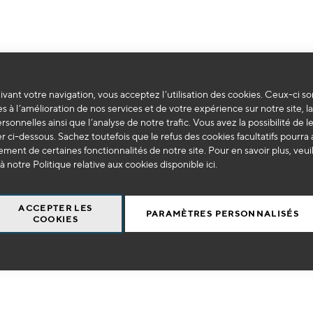
vant votre navigation, vous acceptez l’utilisation des cookies. Ceux-ci so
Impossible de trouver des produits correspondants à votre sélection.
s à l’amélioration de nos services et de votre expérience sur notre site, l
ersonnelles ainsi que l’analyse de notre trafic. Vous avez la possibilité de l
 ci-dessous. Sachez toutefois que le refus des cookies facultatifs pourra a
ment de certaines fonctionnalités de notre site. Pour en savoir plus, veui
à notre Politique relative aux cookies disponible
ici
.
ACCEPTER LES
PARAMÈTRES PERSONNALISÉS
COOKIES