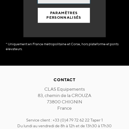
90% du catalogue
en disponibilité
PARAMÈTRES
immédiate
PERSONNALISÉS
* Uniquement en France métropolitaine et Corse, hors plateforme et ponts
élévateurs.
CONTACT
CLAS Equipements
83, chemin de la CROUZA
73800 CHIGNIN
France
Service client : +33 (0)4 79 72 62 22 Taper 1
Du lundi au vendredi de 8h à 12h et de 13h30 à 17h30