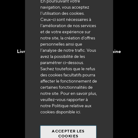
En poursuivant votre
Service client
navigation, vous acceptez
+33 (0)4 79 72 62 22 Taper 1
l’utilisation des cookies.
Ceux-ci sont nécessaires à
l’amélioration de nos services
et de votre expérience sur
notre site, la création d’offres
personnelles ainsi que
l’analyse de notre trafic. Vous
Livraison en 48h à 72h en France Métropolitaine
avez la possibilité de les
paramétrer ci-dessous.
Sachez toutefois que le refus
des cookies facultatifs pourra
affecter le fonctionnement de
certaines fonctionnalités de
Franco de port
notre site. Pour en savoir plus,
veuillez-vous rapporter à
à 250 euros*
notre Politique relative aux
cookies disponible
ici
.
ACCEPTER LES
COOKIES