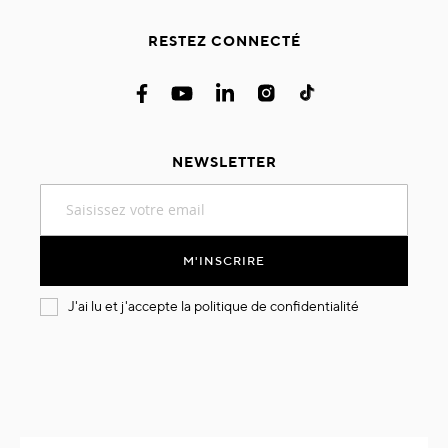
RESTEZ CONNECTÉ
NEWSLETTER
Inscription
à
notre
lettre
M'INSCRIRE
d’information
:
J'ai lu et j'accepte la
politique de confidentialité