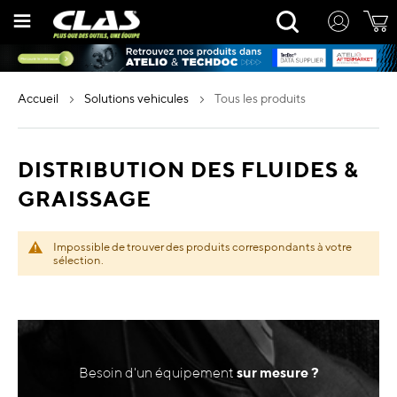
Allez
Rechercher
au
contenu
accueil
solutions vehicules
tous les produits
DISTRIBUTION DES FLUIDES &
GRAISSAGE
Impossible de trouver des produits correspondants à votre
sélection.
Besoin d'un équipement
sur mesure ?