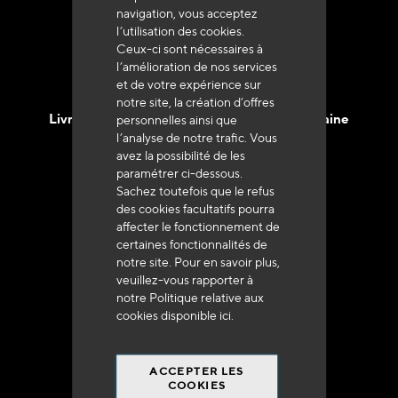
navigation, vous acceptez
l’utilisation des cookies.
Ceux-ci sont nécessaires à
l’amélioration de nos services
et de votre expérience sur
notre site, la création d’offres
Livraison en 48h à 72h en France Métropolitaine
personnelles ainsi que
l’analyse de notre trafic. Vous
avez la possibilité de les
paramétrer ci-dessous.
Sachez toutefois que le refus
des cookies facultatifs pourra
affecter le fonctionnement de
Franco de port
certaines fonctionnalités de
à 250 euros*
notre site. Pour en savoir plus,
veuillez-vous rapporter à
notre Politique relative aux
cookies disponible
ici
.
ACCEPTER LES
90% du catalogue
COOKIES
en disponibilité