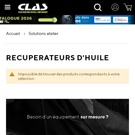
Allez
Rechercher
au
contenu
accueil
solutions atelier
RECUPERATEURS D'HUILE
Impossible de trouver des produits correspondants à votre
sélection.
Besoin d'un équipement
sur mesure ?