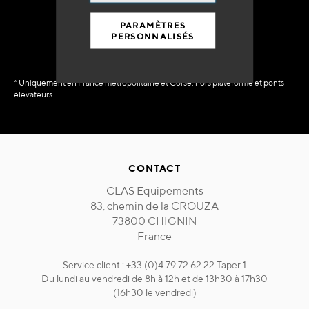
immédiate
PARAMÈTRES
PERSONNALISÉS
* Uniquement en France métropolitaine et Corse, hors plateforme et ponts
élévateurs.
CONTACT
CLAS Equipements
83, chemin de la CROUZA
73800 CHIGNIN
France
Service client : +33 (0)4 79 72 62 22 Taper 1
Du lundi au vendredi de 8h à 12h et de 13h30 à 17h30
(16h30 le vendredi)