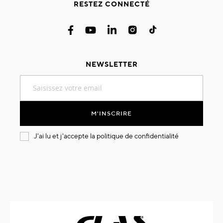
RESTEZ CONNECTÉ
NEWSLETTER
Inscription
à
notre
lettre
M'INSCRIRE
d’information
:
J'ai lu et j'accepte la
politique de confidentialité