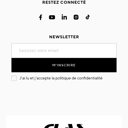
RESTEZ CONNECTÉ
NEWSLETTER
Inscription
à
notre
lettre
M'INSCRIRE
d’information
:
J'ai lu et j'accepte la
politique de confidentialité