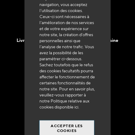
navigation, vous acceptez
l’utilisation des cookies.
Ceux-ci sont nécessaires à
l’amélioration de nos services
et de votre expérience sur
notre site, la création d’offres
Livraison en 48h à 72h en France Métropolitaine
personnelles ainsi que
l’analyse de notre trafic. Vous
avez la possibilité de les
paramétrer ci-dessous.
Sachez toutefois que le refus
des cookies facultatifs pourra
affecter le fonctionnement de
Franco de port
certaines fonctionnalités de
à 250 euros*
notre site. Pour en savoir plus,
veuillez-vous rapporter à
notre Politique relative aux
cookies disponible
ici
.
ACCEPTER LES
90% du catalogue
COOKIES
en disponibilité