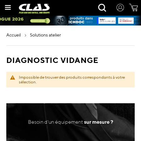
Allez
Rechercher
au
contenu
accueil
solutions atelier
DIAGNOSTIC VIDANGE
Impossible de trouver des produits correspondants à votre
sélection.
Besoin d'un équipement
sur mesure ?