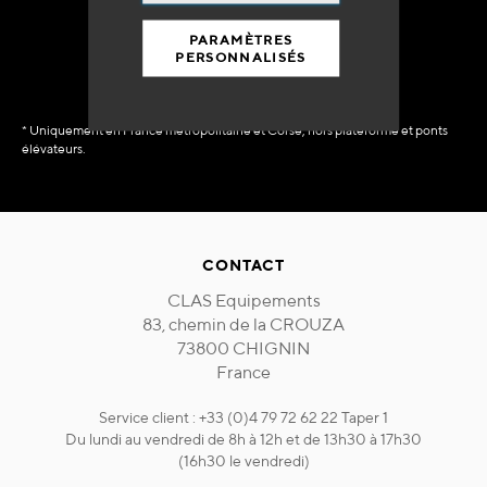
immédiate
PARAMÈTRES
PERSONNALISÉS
* Uniquement en France métropolitaine et Corse, hors plateforme et ponts
élévateurs.
CONTACT
CLAS Equipements
83, chemin de la CROUZA
73800 CHIGNIN
France
Service client : +33 (0)4 79 72 62 22 Taper 1
Du lundi au vendredi de 8h à 12h et de 13h30 à 17h30
(16h30 le vendredi)