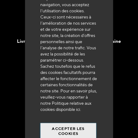
navigation, vous acceptez
l’utilisation des cookies.
Ceux-ci sont nécessaires à
l’amélioration de nos services
et de votre expérience sur
notre site, la création d’offres
Livraison en 48h à 72h en France Métropolitaine
personnelles ainsi que
l’analyse de notre trafic. Vous
avez la possibilité de les
paramétrer ci-dessous.
Sachez toutefois que le refus
des cookies facultatifs pourra
affecter le fonctionnement de
Franco de port
certaines fonctionnalités de
à 250 euros*
notre site. Pour en savoir plus,
veuillez-vous rapporter à
notre Politique relative aux
cookies disponible
ici
.
ACCEPTER LES
90% du catalogue
COOKIES
en disponibilité