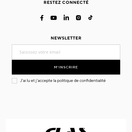
RESTEZ CONNECTÉ
NEWSLETTER
Inscription
à
notre
lettre
M'INSCRIRE
d’information
:
J'ai lu et j'accepte la
politique de confidentialité