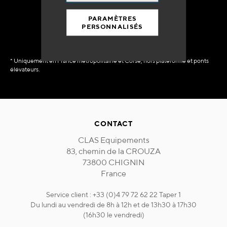
immédiate
PARAMÈTRES
PERSONNALISÉS
* Uniquement en France métropolitaine et Corse, hors plateforme et ponts
élévateurs.
CONTACT
CLAS Equipements
83, chemin de la CROUZA
73800 CHIGNIN
France
Service client : +33 (0)4 79 72 62 22 Taper 1
Du lundi au vendredi de 8h à 12h et de 13h30 à 17h30
(16h30 le vendredi)